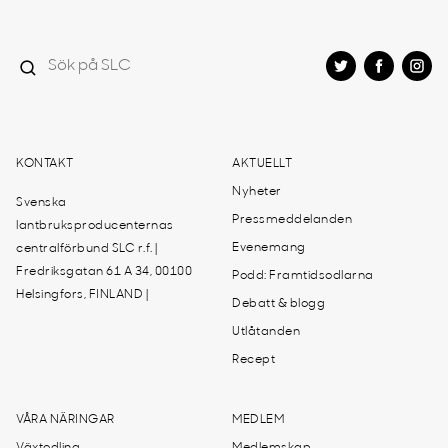
KONTAKT
AKTUELLT
Nyheter
Svenska
Pressmeddelanden
lantbruksproducenternas
Evenemang
centralförbund SLC r.f. |
Fredriksgatan 61 A 34, 00100
Podd: Framtidsodlarna
Helsingfors, FINLAND |
Debatt & blogg
Utlåtanden
Recept
VÅRA NÄRINGAR
MEDLEM