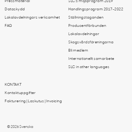
Pressmaterial
SLC:s miljöprogram 2019
Dataskydd
Handlingsprogram 2017-2022
Lokalavdelningars verksamhet
Ställningstaganden
FAQ
Producentförbunden
Lokalavdelningar
Skogsvårdsföreningarna
Bli medlem
Internationellt samarbete
SLC in other languages
KONTAKT
Kontaktuppgifter
Fakturering | Laskutus | Invoicing
© 2026 Svenska