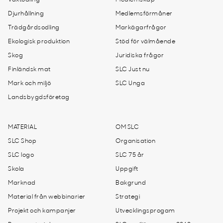
Växtodling
Medlemskap
Djurhållning
Medlemsförmåner
Trädgårdsodling
Markägarfrågor
Ekologisk produktion
Stöd för välmående
Skog
Juridiska frågor
Finländsk mat
SLC Just nu
Mark och miljö
SLC Unga
Landsbygdsföretag
MATERIAL
OM SLC
SLC Shop
Organisation
SLC logo
SLC 75 år
Skola
Uppgift
Marknad
Bakgrund
Material från webbinarier
Strategi
Projekt och kampanjer
Utvecklingsprogam