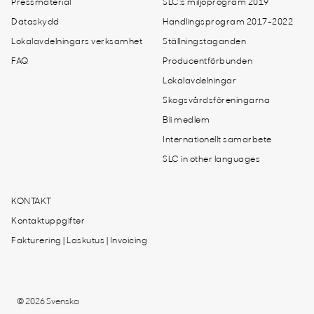
Pressmaterial
SLC:s miljöprogram 2019
Dataskydd
Handlingsprogram 2017-2022
Lokalavdelningars verksamhet
Ställningstaganden
FAQ
Producentförbunden
Lokalavdelningar
Skogsvårdsföreningarna
Bli medlem
Internationellt samarbete
SLC in other languages
KONTAKT
Kontaktuppgifter
Fakturering | Laskutus | Invoicing
© 2026 Svenska