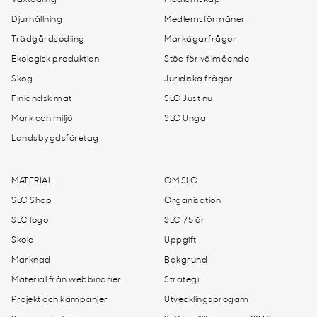
Växtodling
Medlemskap
Djurhållning
Medlemsförmåner
Trädgårdsodling
Markägarfrågor
Ekologisk produktion
Stöd för välmående
Skog
Juridiska frågor
Finländsk mat
SLC Just nu
Mark och miljö
SLC Unga
Landsbygdsföretag
MATERIAL
OM SLC
SLC Shop
Organisation
SLC logo
SLC 75 år
Skola
Uppgift
Marknad
Bakgrund
Material från webbinarier
Strategi
Projekt och kampanjer
Utvecklingsprogam