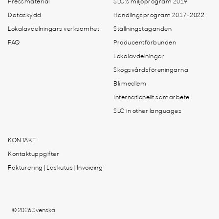
Pressmaterial
SLC:s miljöprogram 2019
Dataskydd
Handlingsprogram 2017-2022
Lokalavdelningars verksamhet
Ställningstaganden
FAQ
Producentförbunden
Lokalavdelningar
Skogsvårdsföreningarna
Bli medlem
Internationellt samarbete
SLC in other languages
KONTAKT
Kontaktuppgifter
Fakturering | Laskutus | Invoicing
© 2026 Svenska