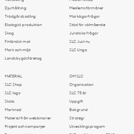
Växtodling
Medlemskap
Djurhållning
Medlemsförmåner
Trädgårdsodling
Markägarfrågor
Ekologisk produktion
Stöd för välmående
Skog
Juridiska frågor
Finländsk mat
SLC Just nu
Mark och miljö
SLC Unga
Landsbygdsföretag
MATERIAL
OM SLC
SLC Shop
Organisation
SLC logo
SLC 75 år
Skola
Uppgift
Marknad
Bakgrund
Material från webbinarier
Strategi
Projekt och kampanjer
Utvecklingsprogam