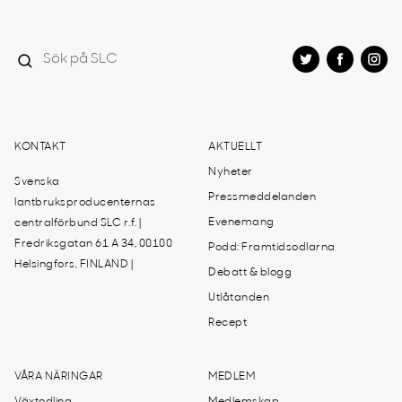
KONTAKT
AKTUELLT
Nyheter
Svenska
Pressmeddelanden
lantbruksproducenternas
Evenemang
centralförbund SLC r.f. |
Fredriksgatan 61 A 34, 00100
Podd: Framtidsodlarna
Helsingfors, FINLAND |
Debatt & blogg
Utlåtanden
Recept
VÅRA NÄRINGAR
MEDLEM