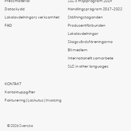
Pressmaterial
SLC:s miljöprogram 2019
Dataskydd
Handlingsprogram 2017-2022
Lokalavdelningars verksamhet
Ställningstaganden
FAQ
Producentförbunden
Lokalavdelningar
Skogsvårdsföreningarna
Bli medlem
Internationellt samarbete
SLC in other languages
KONTAKT
Kontaktuppgifter
Fakturering | Laskutus | Invoicing
© 2026 Svenska