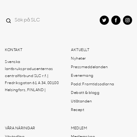
KONTAKT
AKTUELLT
Nyheter
Svenska
Pressmeddelanden
lantbruksproducenternas
Evenemang
centralförbund SLC r.f. |
Fredriksgatan 61 A 34, 00100
Podd: Framtidsodlarna
Helsingfors, FINLAND |
Debatt & blogg
Utlåtanden
Recept
VÅRA NÄRINGAR
MEDLEM