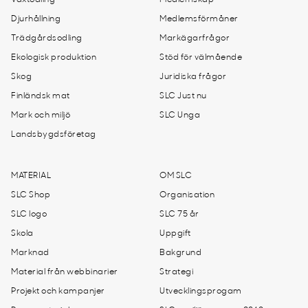
Växtodling
Medlemskap
Djurhållning
Medlemsförmåner
Trädgårdsodling
Markägarfrågor
Ekologisk produktion
Stöd för välmående
Skog
Juridiska frågor
Finländsk mat
SLC Just nu
Mark och miljö
SLC Unga
Landsbygdsföretag
MATERIAL
OM SLC
SLC Shop
Organisation
SLC logo
SLC 75 år
Skola
Uppgift
Marknad
Bakgrund
Material från webbinarier
Strategi
Projekt och kampanjer
Utvecklingsprogam