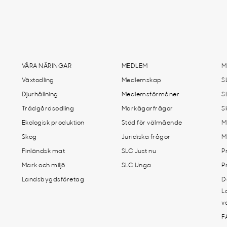
VÅRA NÄRINGAR
MEDLEM
M
Växtodling
Medlemskap
S
Djurhållning
Medlemsförmåner
S
Trädgårdsodling
Markägarfrågor
S
Ekologisk produktion
Stöd för välmående
M
Skog
Juridiska frågor
M
Finländsk mat
SLC Just nu
P
Mark och miljö
SLC Unga
P
Landsbygdsföretag
D
L
v
F