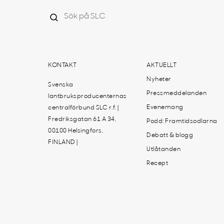
KONTAKT
AKTUELLT
Nyheter
Svenska
Pressmeddelanden
lantbruksproducenternas
Evenemang
centralförbund SLC r.f. |
Fredriksgatan 61 A 34,
Podd: Framtidsodlarna
00100 Helsingfors,
Debatt & blogg
FINLAND |
Utlåtanden
Recept