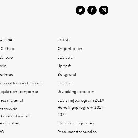
ATERIAL
OM SLC
LC Shop
Organisation
LC logo
SLC 75 år
kola
Uppgift
arknad
Bakgrund
aterial från webbinarier
Strategi
rojekt och kampanjer
Utvecklingsprogam
ressmaterial
SLC:s miljöprogram 2019
Handlingsprogram 2017-
ataskydd
2022
okalavdelningars
erksamhet
Ställningstaganden
AQ
Producentförbunden