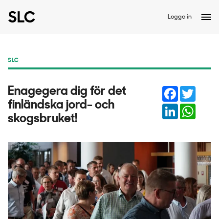
Logga in
SLC
Facebook
Twitter
Enagegera dig för det
finländska jord- och
LinkedIn
Whats
skogsbruket!