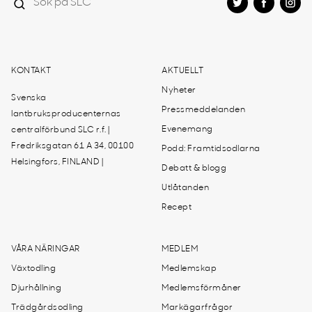
KONTAKT
AKTUELLT
Nyheter
Svenska
Pressmeddelanden
lantbruksproducenternas
Evenemang
centralförbund SLC r.f. |
Fredriksgatan 61 A 34, 00100
Podd: Framtidsodlarna
Helsingfors, FINLAND |
Debatt & blogg
Utlåtanden
Recept
VÅRA NÄRINGAR
MEDLEM
Växtodling
Medlemskap
Djurhållning
Medlemsförmåner
Trädgårdsodling
Markägarfrågor