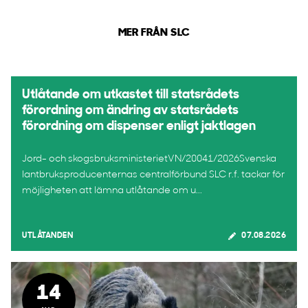
MER FRÅN SLC
Utlåtande om utkastet till statsrådets
förordning om ändring av statsrådets
förordning om dispenser enligt jaktlagen
Jord- och skogsbruksministerietVN/20041/2026Svenska
lantbruksproducenternas centralförbund SLC r.f. tackar för
möjligheten att lämna utlåtande om u...
UTLÅTANDEN
07.08.2026
14