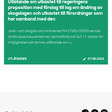
Utlåtande om utkastet till regeringens
proposition med förslag till lag om ändring av
skogslagen och utkastet till förordningar som
har samband med den
Jord- och skogsbruksministerietVN/17651/2025Svenska
lantbruksproducenternas centralförbund SLC r.f. tackar för
möjligheten att lämna utlåtande om u...
UTLÅTANDEN
07.08.2026