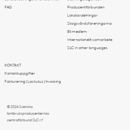
FAQ
Producentförbunden
Lokalavdelningar
Skogsvårdsföreningarna
Bli medlem
Internationellt samarbete
SLC in other languages
KONTAKT
Kontaktuppgifter
Fakturering | Laskutus | Invoicing
© 2026 Svenska
lantbruksproducenternas
centralförbund SLC r.f