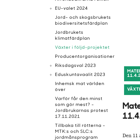
EU-valet 2024
Jord- och skogsbrukets
biodiversitetsfärdplan
Jordbrukets
klimatfärdplan
Växter i följd-projektet
Producentorganisationer
Riksdagsval 2023
MATE
Eduskuntavaalit 2023
11.4.
Inhemsk mat världen
VÄXTE
över
Varför får den minst
som gör mest? -
Mate
Jordbrukarnas protest
11.4
17.11.2021
Tillbaka till rötterna -
MTK:s och SLC:s
Den 11 
jordmånsprogram