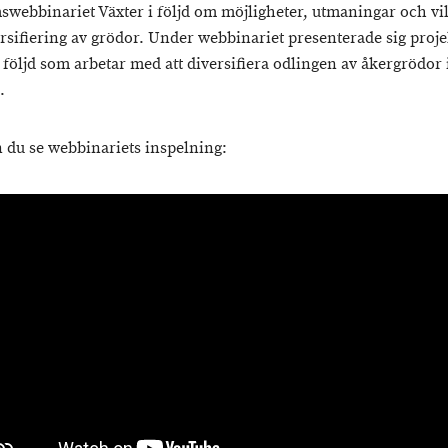
webbinariet Växter i följd om möjligheter, utmaningar och vi
ersifiering av grödor. Under webbinariet presenterade sig proje
i följd som arbetar med att diversifiera odlingen av åkergrödor 
.
 du se webbinariets inspelning: