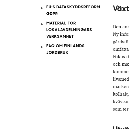
EU:S DATASKYDDSREFORM
Växt
GDPR
MATERIAL FÖR
Den and
LOKALAVDELNINGARS
Ny info
VERKSAMHET
gårdsfö
FAQ OM FINLANDS
omfatta
JORDBRUK
Fokus f
och max
kommer 
livsmed
marken 
kolhalt
kvävean
som tes