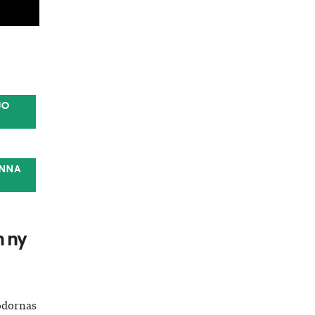
JO
ANNA
n ny
rödornas