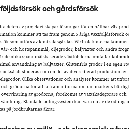
följdsförsök och gårdsförsök
ra delen av projektet skapar lösningar för en hållbar växtprod
rmation kommer att tas fram genom 5 åriga växtföljdsförsök o
rsök som utförs av kontraktsgårdar. Växtrotationerna kommer 
 vår- och höstspannmål, oljegrödor, baljväxter och andra frög
ör de olika spannmålsbaserade växtföljderna omfattar kolbind
imal användning av baljväxter. Glutenfria grödor i en egen ro
också att studeras som en del av diversifierad produktion av
elsgrödor. Olika observationer och analyser kommer att utföra
och grödorna för att ta fram information om markens bördig
, övervintring av grödorna, förekomst av växtskadegörare och
vändning. Blandade odlingssystem kan vara en av de odlings
tas på jordbrukarnas åkrar.