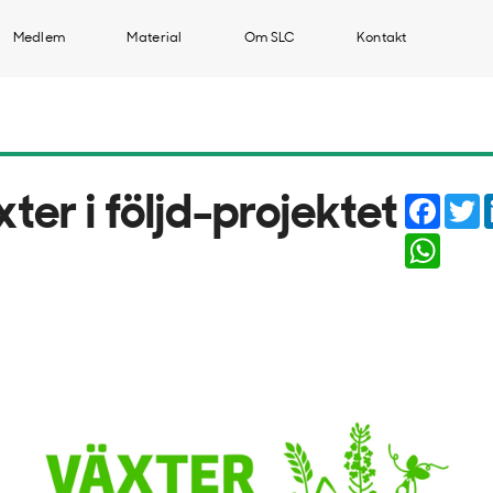
Medlem
Material
Om SLC
Kontakt
Faceb
T
ter i följd-projektet
Whats