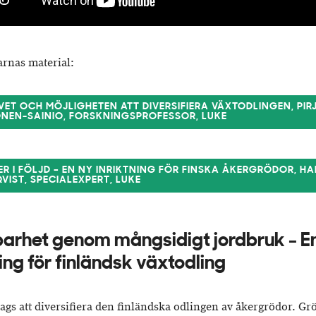
arnas material:
VET OCH MÖJLIGHETEN ATT DIVERSIFIERA VÄXTODLINGEN, PIR
ONEN-SAINIO, FORSKNINGSPROFESSOR, LUKE
ER I FÖLJD – EN NY INRIKTNING FÖR FINSKA ÅKERGRÖDOR, H
VIST, SPECIALEXPERT, LUKE
barhet genom mångsidigt jordbruk - E
ning för finländsk växtodling
dags att diversifiera den finländska odlingen av åkergrödor. G