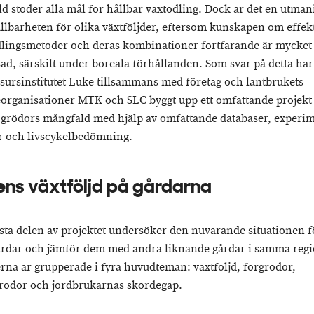
d stöder alla mål för hållbar växtodling. Dock är det en utmani
llbarheten för olika växtföljder, eftersom kunskapen om effek
dlingsmetoder och deras kombinationer fortfarande är mycket
ad, särskilt under boreala förhållanden. Som svar på detta har
sursinstitutet Luke tillsammans med företag och lantbrukets
eorganisationer MTK och SLC byggt upp ett omfattande projekt 
 grödors mångfald med hjälp av omfattande databaser, experim
 och livscykelbedömning.
ns växtföljd på gårdarna
sta delen av projektet undersöker den nuvarande situationen f
årdar och jämför dem med andra liknande gårdar i samma regi
rna är grupperade i fyra huvudteman: växtföljd, förgrödor,
rödor och jordbrukarnas skördegap.