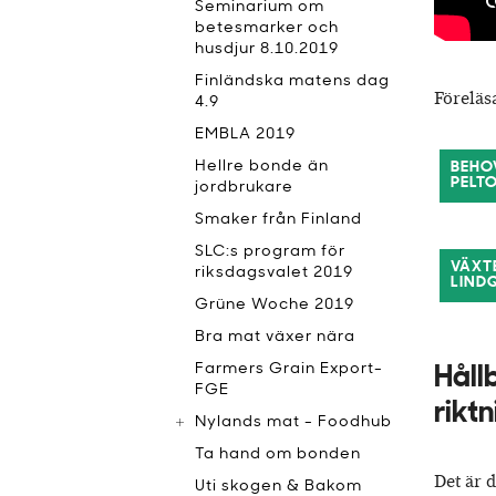
Seminarium om
betesmarker och
husdjur 8.10.2019
Finländska matens dag
Föreläs
4.9
EMBLA 2019
Hellre bonde än
BEHO
PELT
jordbrukare
Smaker från Finland
SLC:s program för
VÄXT
riksdagsvalet 2019
LINDQ
Grüne Woche 2019
Bra mat växer nära
Farmers Grain Export-
Håll
FGE
rikt
Nylands mat - Foodhub
Ta hand om bonden
Det är 
Uti skogen & Bakom