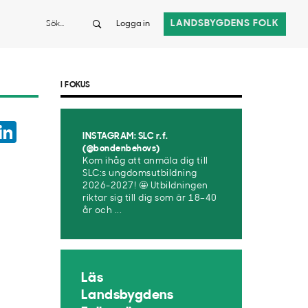
Sök
LANDSBYGDENS FOLK
Logga in
I FOKUS
ook
witter
LinkedIn
INSTAGRAM: SLC r.f.
App
(@bondenbehovs)
Kom ihåg att anmäla dig till
SLC:s ungdomsutbildning
2026-2027! 🤩 Utbildningen
riktar sig till dig som är 18–40
år och ...
Läs
Landsbygdens