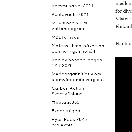
medlems
Kommunalval 2021
för div
Kuntavaalit 2021
Växter 
MTK:s och SLC:s
Finland
vattenprogram
MBL förnyas
Här kan
Matens klimatpåverkan
och näringsinnehåll
Köp av bonden-dagen
12.9.2020
Medborgarinitiativ om
stamvårdande vargjakt
Carbon Action
Svenskfinland
#potatis365
Exportstigen
Rybs Raps 2025-
projektet