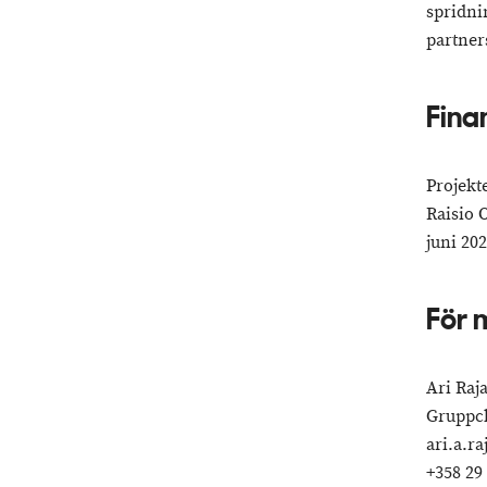
spridni
partner
Fina
Projekt
Raisio 
juni 20
För 
Ari Raja
Gruppc
ari.a.ra
+358 29