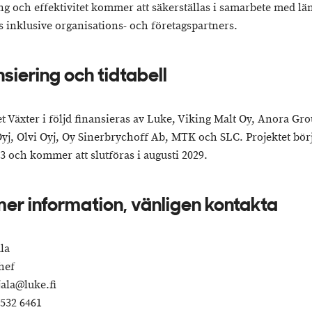
ng och effektivitet kommer att säkerställas i samarbete med lä
s inklusive organisations- och företagspartners.
nsiering och tidtabell
et Växter i följd finansieras av Luke, Viking Malt Oy, Anora Gro
Oyj, Olvi Oyj, Oy Sinerbrychoff Ab, MTK och SLC. Projektet börj
23 och kommer att slutföras i augusti 2029.
mer information, vänligen kontakta
la
hef
jala@luke.fi
 532 6461