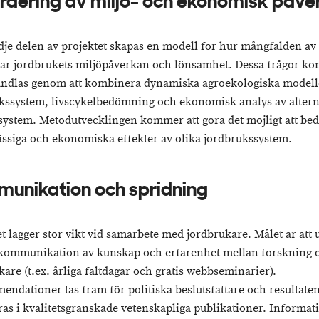
rdering av miljö- och ekonomisk påve
dje delen av projektet skapas en modell för hur mångfalden av
ar jordbrukets miljöpåverkan och lönsamhet. Dessa frågor k
andlas genom att kombinera dynamiska agroekologiska modell
kssystem, livscykelbedömning och ekonomisk analys av altern
system. Metodutvecklingen kommer att göra det möjligt att b
ssiga och ekonomiska effekter av olika jordbrukssystem.
unikation och spridning
t lägger stor vikt vid samarbete med jordbrukare. Målet är att u
kommunikation av kunskap och erfarenhet mellan forskning 
kare (t.ex. årliga fältdagar och gratis webbseminarier).
ndationer tas fram för politiska beslutsfattare och resultate
ras i kvalitetsgranskade vetenskapliga publikationer. Informa