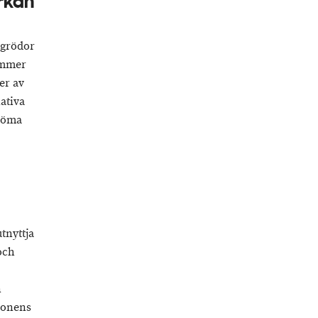
rkan
 grödor
ommer
er av
ativa
edöma
tnyttja
och
n
tionens