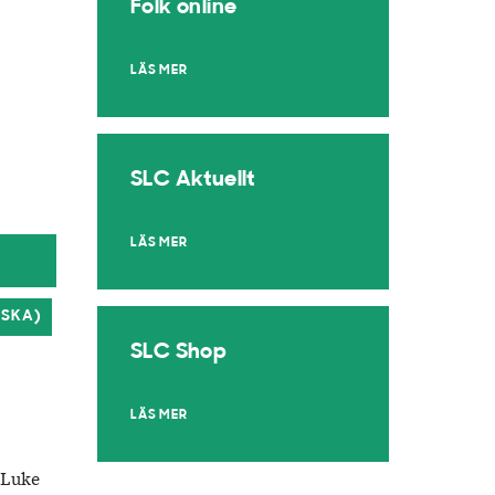
Folk online
LÄS MER
SLC Aktuellt
LÄS MER
NSKA)
SLC Shop
LÄS MER
 Luke