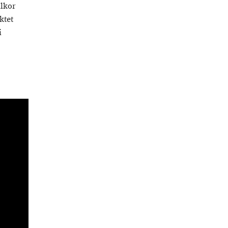
llkor
ktet
i