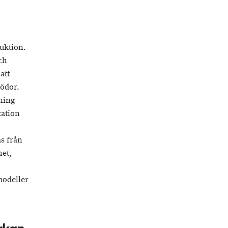
uktion.
ch
att
rödor.
ning
tation
s från
het,
modeller