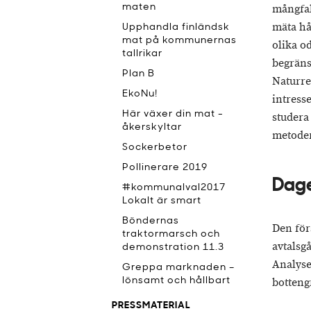
mångfal
maten
mäta hå
Upphandla finländsk
mat på kommunernas
olika o
tallrikar
begräns
Plan B
Naturre
EkoNu!
intress
Här växer din mat -
studera
åkerskyltar
metoder
Sockerbetor
Pollinerare 2019
Dage
#kommunalval2017
Lokalt är smart
Böndernas
Den för
traktormarsch och
avtalsg
demonstration 11.3
Analyse
Greppa marknaden –
botteng
lönsamt och hållbart
PRESSMATERIAL