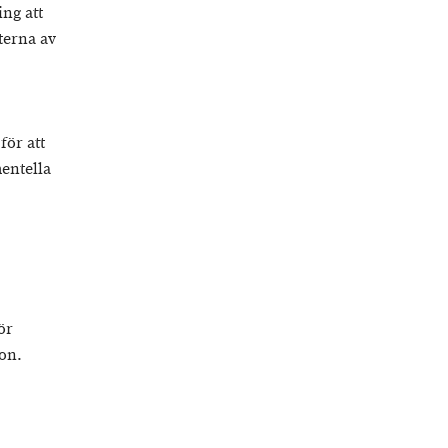
ng att
terna av
för att
entella
ör
on.