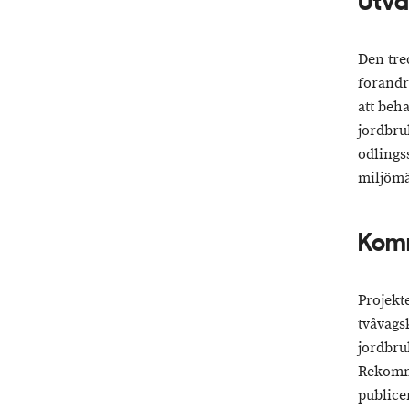
Utvä
Den tre
förändr
att beh
jordbru
odlings
miljömä
Komm
Projekte
tvåvägs
jordbru
Rekomme
publice