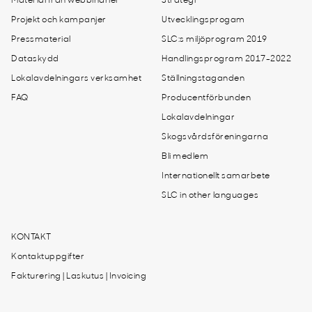
Material från webbinarier
Strategi
Projekt och kampanjer
Utvecklingsprogam
Pressmaterial
SLC:s miljöprogram 2019
Dataskydd
Handlingsprogram 2017-2022
Lokalavdelningars verksamhet
Ställningstaganden
FAQ
Producentförbunden
Lokalavdelningar
Skogsvårdsföreningarna
Bli medlem
Internationellt samarbete
SLC in other languages
KONTAKT
Kontaktuppgifter
Fakturering | Laskutus | Invoicing