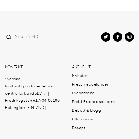
KONTAKT
AKTUELLT
Nyheter
Svenska
Pressmeddelanden
lantbruksproducenternas
Evenemang
centralförbund SLC r.f. |
Fredriksgatan 61 A 34, 00100
Podd: Framtidsodlarna
Helsingfors, FINLAND |
Debatt & blogg
Utlåtanden
Recept