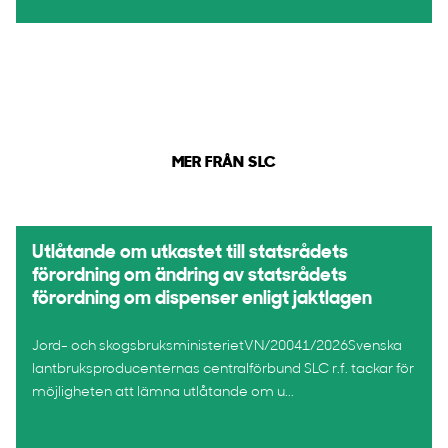
MER FRÅN SLC
Utlåtande om utkastet till statsrådets
förordning om ändring av statsrådets
förordning om dispenser enligt jaktlagen
Jord- och skogsbruksministerietVN/20041/2026Svenska
lantbruksproducenternas centralförbund SLC r.f. tackar för
möjligheten att lämna utlåtande om u...