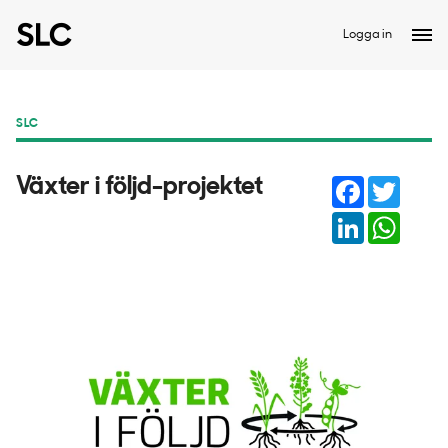
Logga in
SLC
Facebook
Twitter
Växter i följd-projektet
LinkedIn
Whats