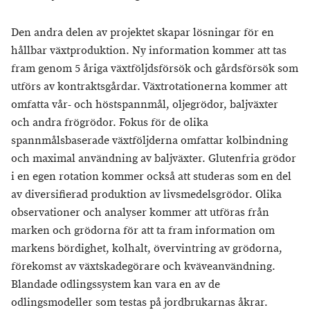
Den andra delen av projektet skapar lösningar för en
hållbar växtproduktion. Ny information kommer att tas
fram genom 5 åriga växtföljdsförsök och gårdsförsök som
utförs av kontraktsgårdar. Växtrotationerna kommer att
omfatta vår- och höstspannmål, oljegrödor, baljväxter
och andra frögrödor. Fokus för de olika
spannmålsbaserade växtföljderna omfattar kolbindning
och maximal användning av baljväxter. Glutenfria grödor
i en egen rotation kommer också att studeras som en del
av diversifierad produktion av livsmedelsgrödor. Olika
observationer och analyser kommer att utföras från
marken och grödorna för att ta fram information om
markens bördighet, kolhalt, övervintring av grödorna,
förekomst av växtskadegörare och kväveanvändning.
Blandade odlingssystem kan vara en av de
odlingsmodeller som testas på jordbrukarnas åkrar.