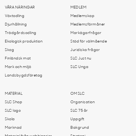
VÅRA NÄRINGAR
MEDLEM
Växtodling
Medlemskap
Djurhållning
Medlemsförmåner
Trädgårdsodling
Markägarfrågor
Ekologisk produktion
Stöd för välmående
Skog
Juridiska frågor
Finländsk mat
SLC Just nu
Mark och miljö
SLC Unga
Landsbygdsföretag
MATERIAL
OM SLC
SLC Shop
Organisation
SLC logo
SLC 75 år
Skola
Uppgift
Marknad
Bakgrund