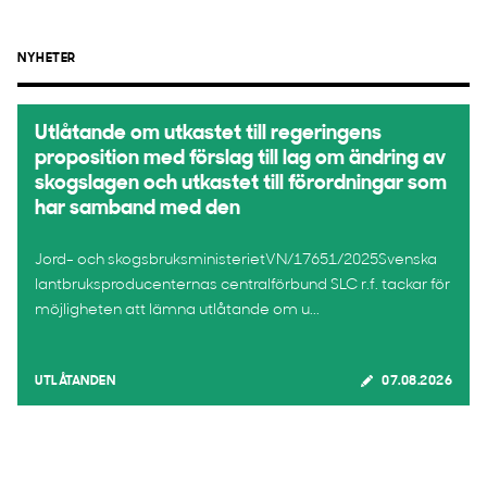
NYHETER
Utlåtande om utkastet till regeringens
proposition med förslag till lag om ändring av
skogslagen och utkastet till förordningar som
har samband med den
Jord- och skogsbruksministerietVN/17651/2025Svenska
lantbruksproducenternas centralförbund SLC r.f. tackar för
möjligheten att lämna utlåtande om u...
UTLÅTANDEN
07.08.2026