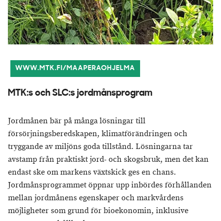
WWW.MTK.FI/MAAPERAOHJELMA
MTK:s och SLC:s jordmånsprogram
Jordmånen bär på många lösningar till
försörjningsberedskapen, klimatförändringen och
tryggande av miljöns goda tillstånd. Lösningarna tar
avstamp från praktiskt jord- och skogsbruk, men det kan
endast ske om markens växtskick ges en chans.
Jordmånsprogrammet öppnar upp inbördes förhållanden
mellan jordmånens egenskaper och markvårdens
möjligheter som grund för bioekonomin, inklusive