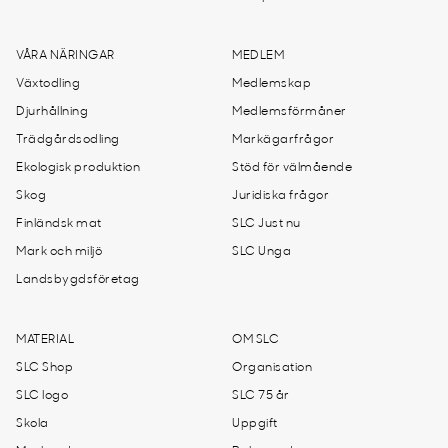
VÅRA NÄRINGAR
MEDLEM
Växtodling
Medlemskap
Djurhållning
Medlemsförmåner
Trädgårdsodling
Markägarfrågor
Ekologisk produktion
Stöd för välmående
Skog
Juridiska frågor
Finländsk mat
SLC Just nu
Mark och miljö
SLC Unga
Landsbygdsföretag
MATERIAL
OM SLC
SLC Shop
Organisation
SLC logo
SLC 75 år
Skola
Uppgift