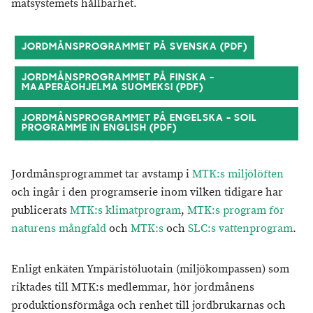
matsystemets hållbarhet.
JORDMÅNSPROGRAMMET PÅ SVENSKA (PDF)
JORDMÅNSPROGRAMMET PÅ FINSKA -
MAAPERÄOHJELMA SUOMEKSI (PDF)
JORDMÅNSPROGRAMMET PÅ ENGELSKA - SOIL
PROGRAMME IN ENGLISH (PDF)
Jordmånsprogrammet tar avstamp i
MTK:s miljölöften
och ingår i den programserie inom vilken tidigare har
publicerats
MTK:s klimatprogram
,
MTK:s program för
naturens mångfald
och
MTK:s
och
SLC:s vattenprogram
.
Enligt enkäten Ympäristöluotain (miljökompassen) som
riktades till MTK:s medlemmar, hör jordmånens
produktionsförmåga och renhet till jordbrukarnas och