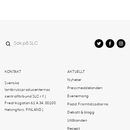
KONTAKT
AKTUELLT
Nyheter
Svenska
Pressmeddelanden
lantbruksproducenternas
Evenemang
centralförbund SLC r.f. |
Fredriksgatan 61 A 34, 00100
Podd: Framtidsodlarna
Helsingfors, FINLAND |
Debatt & blogg
Utlåtanden
Recept