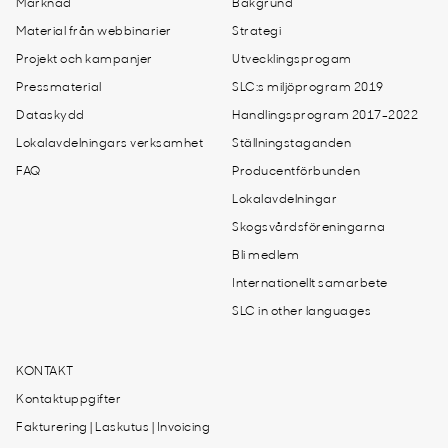
Marknad
Bakgrund
Material från webbinarier
Strategi
Projekt och kampanjer
Utvecklingsprogam
Pressmaterial
SLC:s miljöprogram 2019
Dataskydd
Handlingsprogram 2017-2022
Lokalavdelningars verksamhet
Ställningstaganden
FAQ
Producentförbunden
Lokalavdelningar
Skogsvårdsföreningarna
Bli medlem
Internationellt samarbete
SLC in other languages
KONTAKT
Kontaktuppgifter
Fakturering | Laskutus | Invoicing