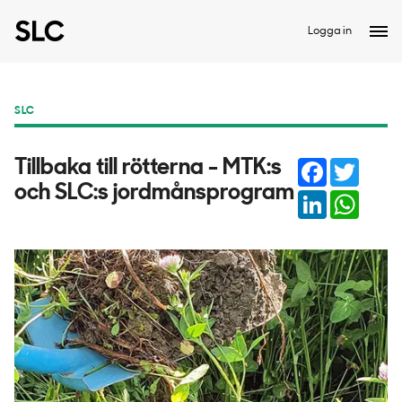
Logga in
SLC
Facebook
Twitter
Tillbaka till rötterna - MTK:s
och SLC:s jordmånsprogram
LinkedIn
Whats