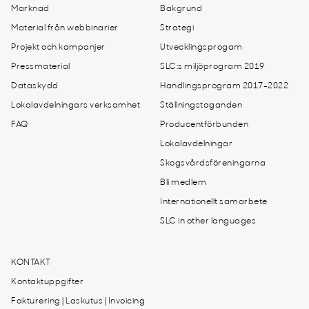
Marknad
Bakgrund
Material från webbinarier
Strategi
Projekt och kampanjer
Utvecklingsprogam
Pressmaterial
SLC:s miljöprogram 2019
Dataskydd
Handlingsprogram 2017-2022
Lokalavdelningars verksamhet
Ställningstaganden
FAQ
Producentförbunden
Lokalavdelningar
Skogsvårdsföreningarna
Bli medlem
Internationellt samarbete
SLC in other languages
KONTAKT
Kontaktuppgifter
Fakturering | Laskutus | Invoicing