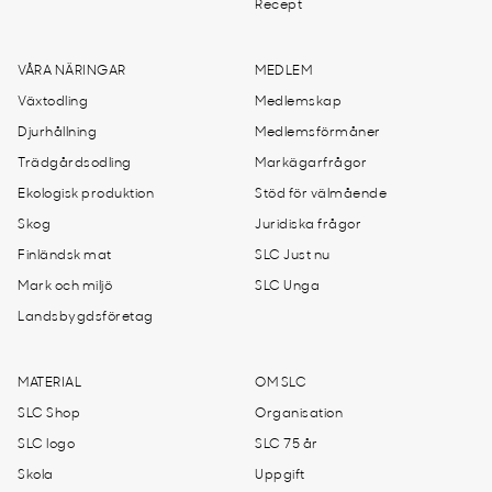
Recept
VÅRA NÄRINGAR
MEDLEM
Växtodling
Medlemskap
Djurhållning
Medlemsförmåner
Trädgårdsodling
Markägarfrågor
Ekologisk produktion
Stöd för välmående
Skog
Juridiska frågor
Finländsk mat
SLC Just nu
Mark och miljö
SLC Unga
Landsbygdsföretag
MATERIAL
OM SLC
SLC Shop
Organisation
SLC logo
SLC 75 år
Skola
Uppgift