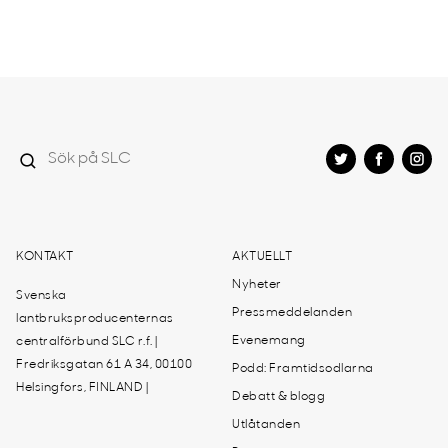
KONTAKT
AKTUELLT
Nyheter
Svenska
Pressmeddelanden
lantbruksproducenternas
Evenemang
centralförbund SLC r.f. |
Fredriksgatan 61 A 34, 00100
Podd: Framtidsodlarna
Helsingfors, FINLAND |
Debatt & blogg
Utlåtanden