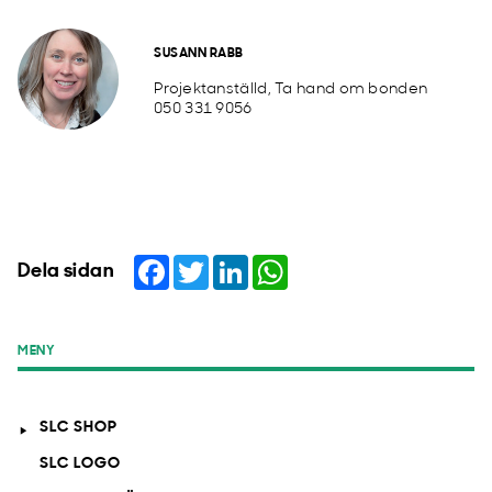
SUSANN RABB
Projektanställd, Ta hand om bonden
050 331 9056
Facebook
Twitter
LinkedIn
WhatsApp
Dela sidan
MENY
SLC SHOP
SLC LOGO