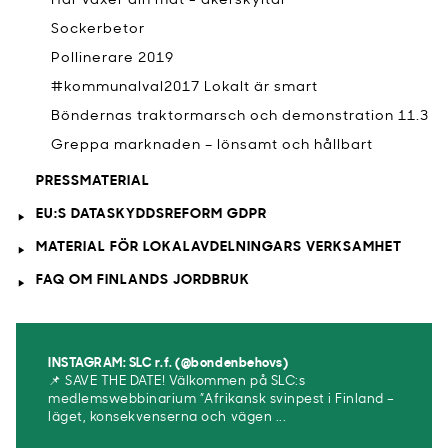
Här växer din mat - åkerskyltar
Sockerbetor
Pollinerare 2019
#kommunalval2017 Lokalt är smart
Böndernas traktormarsch och demonstration 11.3
Greppa marknaden – lönsamt och hållbart
PRESSMATERIAL
EU:S DATASKYDDSREFORM GDPR
MATERIAL FÖR LOKALAVDELNINGARS VERKSAMHET
FAQ OM FINLANDS JORDBRUK
INSTAGRAM: SLC r.f. (@bondenbehovs)
📌 SAVE THE DATE! Välkommen på SLC:s
medlemswebbinarium ”Afrikansk svinpest i Finland –
läget, konsekvenserna och vägen ...