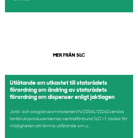
MER FRÅN SLC
Utlåtande om utkastet till statsrådets
förordning om ändring av statsrådets
förordning om dispenser enligt jaktlagen
Jord- och skogsbruksministerietVN/20041/2026Svenska
lantbruksproducenternas centralförbund SLC r.f. tackar för
möjligheten att lämna utlåtande om u...