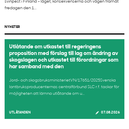
svinpest i Finland – läget, konsekvenserna och vägen framåt
fredagen den 1...
NYHETER
Utlåtande om utkastet till regeringens
proposition med förslag till lag om ändring av
skogslagen och utkastet till förordningar som
har samband med den
Jord- och skogsbruksministerietVN/17651/2025Svenska
lantbruksproducenternas centralförbund SLC r.f. tackar för
möjligheten att lämna utlåtande om u...
UTLÅTANDEN
07.08.2026