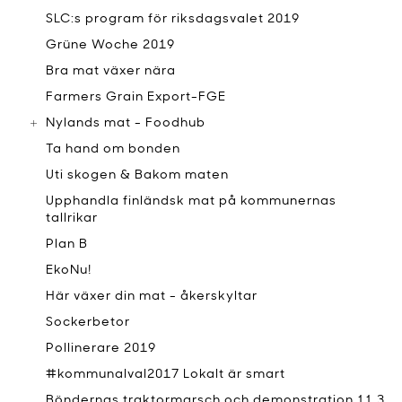
SLC:s program för riksdagsvalet 2019
Grüne Woche 2019
Bra mat växer nära
Farmers Grain Export-FGE
Nylands mat - Foodhub
Ta hand om bonden
Uti skogen & Bakom maten
Upphandla finländsk mat på kommunernas
tallrikar
Plan B
EkoNu!
Här växer din mat - åkerskyltar
Sockerbetor
Pollinerare 2019
#kommunalval2017 Lokalt är smart
Böndernas traktormarsch och demonstration 11.3