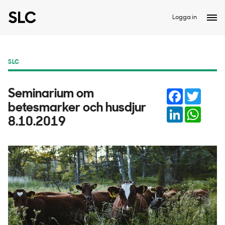
Logga in
SLC
Facebook
Twitter
Seminarium om
betesmarker och husdjur
LinkedIn
Whats
8.10.2019