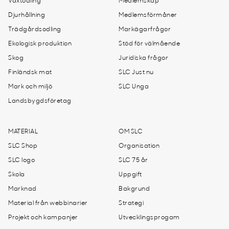
Växtodling
Medlemskap
Djurhållning
Medlemsförmåner
Trädgårdsodling
Markägarfrågor
Ekologisk produktion
Stöd för välmående
Skog
Juridiska frågor
Finländsk mat
SLC Just nu
Mark och miljö
SLC Unga
Landsbygdsföretag
MATERIAL
OM SLC
SLC Shop
Organisation
SLC logo
SLC 75 år
Skola
Uppgift
Marknad
Bakgrund
Material från webbinarier
Strategi
Projekt och kampanjer
Utvecklingsprogam