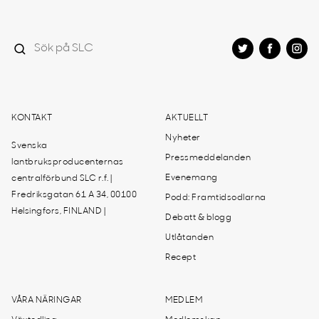
KONTAKT
AKTUELLT
Nyheter
Svenska
Pressmeddelanden
lantbruksproducenternas
Evenemang
centralförbund SLC r.f. |
Fredriksgatan 61 A 34, 00100
Podd: Framtidsodlarna
Helsingfors, FINLAND |
Debatt & blogg
Utlåtanden
Recept
VÅRA NÄRINGAR
MEDLEM