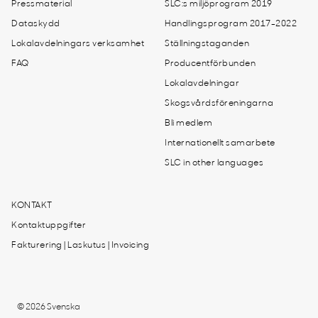
Pressmaterial
SLC:s miljöprogram 2019
Dataskydd
Handlingsprogram 2017-2022
Lokalavdelningars verksamhet
Ställningstaganden
FAQ
Producentförbunden
Lokalavdelningar
Skogsvårdsföreningarna
Bli medlem
Internationellt samarbete
SLC in other languages
KONTAKT
Kontaktuppgifter
Fakturering | Laskutus | Invoicing
© 2026 Svenska