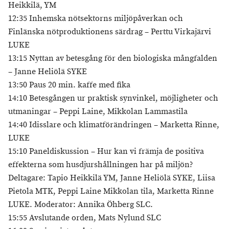
Heikkilä, YM
12:35 Inhemska nötsektorns miljöpåverkan och
Finlänska nötproduktionens särdrag – Perttu Virkajärvi
LUKE
13:15 Nyttan av betesgång för den biologiska mångfalden
– Janne Heliölä SYKE
13:50 Paus 20 min. kaffe med fika
14:10 Betesgången ur praktisk synvinkel, möjligheter och
utmaningar – Peppi Laine, Mikkolan Lammastila
14:40 Idisslare och klimatförändringen – Marketta Rinne,
LUKE
15:10 Paneldiskussion – Hur kan vi främja de positiva
effekterna som husdjurshållningen har på miljön?
Deltagare: Tapio Heikkilä YM, Janne Heliölä SYKE, Liisa
Pietola MTK, Peppi Laine Mikkolan tila, Marketta Rinne
LUKE. Moderator: Annika Öhberg SLC.
15:55 Avslutande orden, Mats Nylund SLC