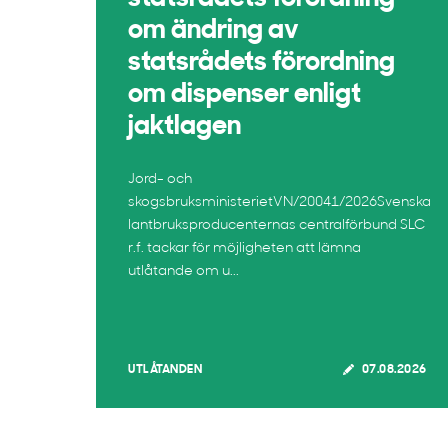
om ändring av
statsrådets förordning
om dispenser enligt
jaktlagen
Jord- och
skogsbruksministerietVN/20041/2026Svenska
lantbruksproducenternas centralförbund SLC
r.f. tackar för möjligheten att lämna
utlåtande om u...
UTLÅTANDEN
07.08.2026