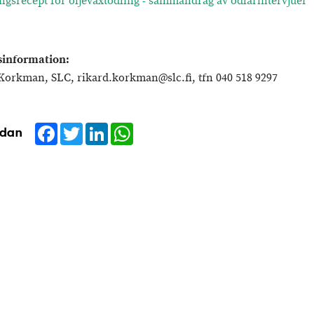
gsrecept för oljeväxtodling - sammandrag av odlarintervjuer
sinformation:
Korkman, SLC, rikard.korkman@slc.fi, tfn 040 518 9297
Facebook
Twitter
LinkedIn
WhatsApp
idan