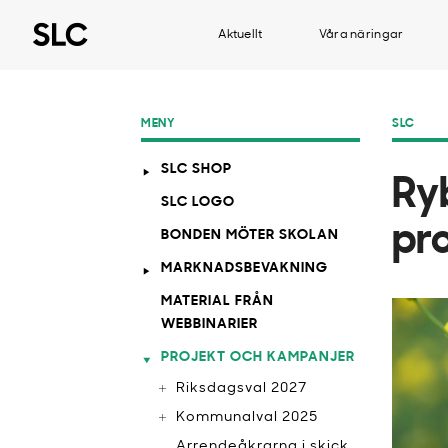
Aktuellt
Våra näringar
MENY
SLC
SLC SHOP
Ry
SLC LOGO
pr
BONDEN MÖTER SKOLAN
MARKNADSBEVAKNING
MATERIAL FRÅN
WEBBINARIER
PROJEKT OCH KAMPANJER
Riksdagsval 2027
Kommunalval 2025
Arrendeåkrarna i skick