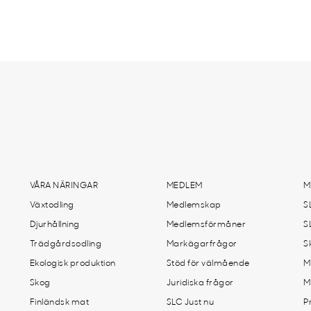
VÅRA NÄRINGAR
MEDLEM
M
Växtodling
Medlemskap
S
Djurhållning
Medlemsförmåner
S
Trädgårdsodling
Markägarfrågor
S
Ekologisk produktion
Stöd för välmående
M
Skog
Juridiska frågor
M
Finländsk mat
SLC Just nu
P