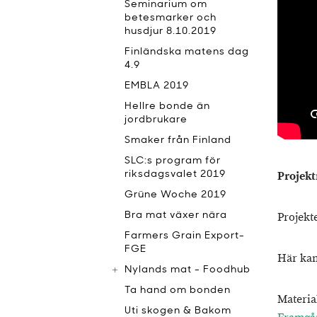
Seminarium om
betesmarker och
husdjur 8.10.2019
Finländska matens dag
4.9
EMBLA 2019
Hellre bonde än
jordbrukare
Smaker från Finland
SLC:s program för
Projekt
riksdagsvalet 2019
Grüne Woche 2019
Projekt
Bra mat växer nära
Farmers Grain Export-
FGE
Här kan
Nylands mat - Foodhub
Ta hand om bonden
Materia
Uti skogen & Bakom