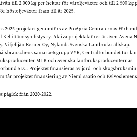
vån till 2 000 kg per hektar för våroljeväxter och till 2 500 kg 
ör höstoljeväxter fram till år 2025.
s 2025-projektet genomförs av ProAgria Centralernas Förbun
d Kehittämisyhdistys ry. Aktiva projektaktörer är även Avena 
y, Viljelijän Berner Oy, Nylands Svenska Lantbrukssällskap,
lsbranschens samarbetsgrupp VYR, Centralförbundet för lan
ruksproducenter MTK och Svenska lantbruksproducenternas
förbund SLC. Projektet finansieras av jord- och skogsbruksmini
m får projektet finansiering av Niemi-säätiö och Kylvösiemens
et pågick från 2020-2022.