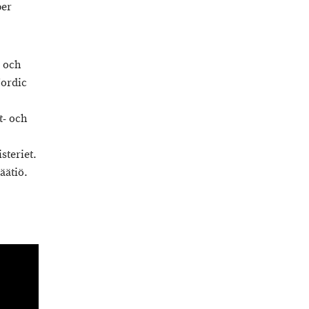
per
d och
Nordic
t- och
steriet.
äätiö.