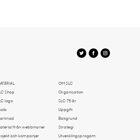
ATERIAL
OM SLC
LC Shop
Organisation
LC logo
SLC 75 år
kola
Uppgift
arknad
Bakgrund
aterial från webbinarier
Strategi
rojekt och kampanjer
Utvecklingsprogam