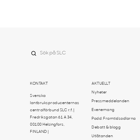
KONTAKT
AKTUELLT
Nyheter
Svenska
Pressmeddelanden
lantbruksproducenternas
Evenemang
centralförbund SLC r.f. |
Fredriksgatan 61 A 34,
Podd: Framtidsodlarna
00100 Helsingfors,
Debatt & blogg
FINLAND |
Utlåtanden