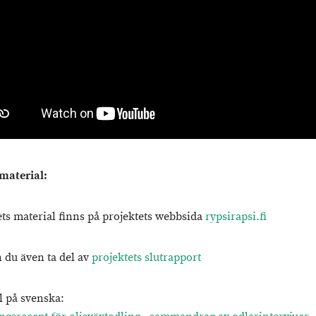
material:
ets material finns på projektets webbsida
rypsirapsi.fi
 du även ta del av
projektets slutrapport
l på svenska: