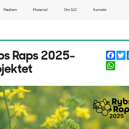
Medlem
Material
Om SLC
Kontakt
Faceb
T
bs Raps 2025-
Whats
ojektet