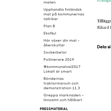
Framgån
maten
Upphandla finländsk
mat på kommunernas
tallrikar
Tillägg
Plan B
Rikard 
EkoNu!
Här växer din mat -
åkerskyltar
Dela s
Sockerbetor
Pollinerare 2019
#kommunalval2017
Lokalt är smart
Böndernas
traktormarsch och
demonstration 11.3
Greppa marknaden –
lönsamt och hållbart
PRESSMATERIAL