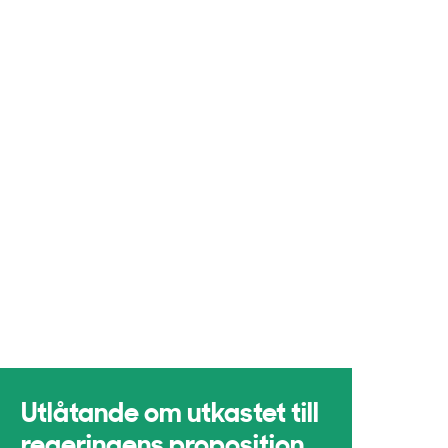
Utlåtande om utkastet till
regeringens proposition