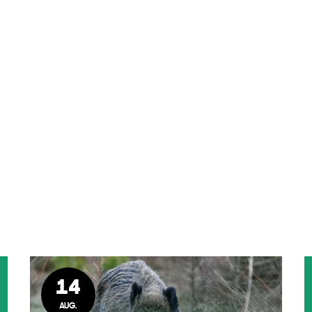
14
AUG.