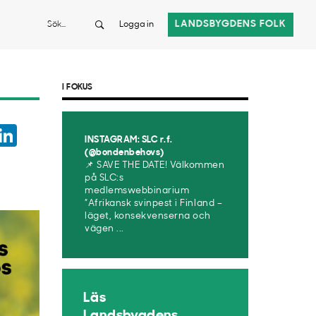
Sök
LANDSBYGDENS FOLK
Logga in
I FOKUS
ook
witter
LinkedIn
INSTAGRAM: SLC r.f.
App
(@bondenbehovs)
📌 SAVE THE DATE! Välkommen
på SLC:s
medlemswebbinarium
”Afrikansk svinpest i Finland –
läget, konsekvenserna och
vägen ...
Läs