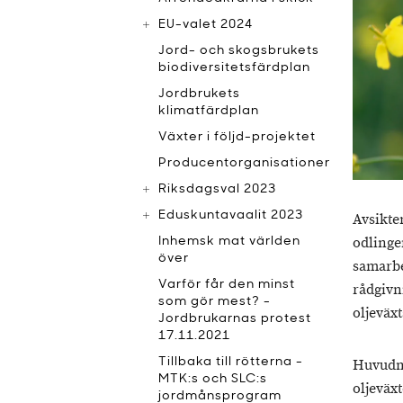
EU-valet 2024
Jord- och skogsbrukets
biodiversitetsfärdplan
Jordbrukets
klimatfärdplan
Växter i följd-projektet
Producentorganisationer
Riksdagsval 2023
Eduskuntavaalit 2023
Avsikte
odlinge
Inhemsk mat världen
över
samarbe
Varför får den minst
rådgivn
som gör mest? -
oljeväx
Jordbrukarnas protest
17.11.2021
Tillbaka till rötterna -
Huvudmå
MTK:s och SLC:s
oljeväx
jordmånsprogram