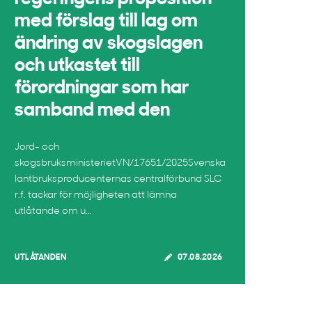
med förslag till lag om
ändring av skogslagen
och utkastet till
förordningar som har
samband med den
Jord- och
skogsbruksministerietVN/17651/2025Svenska
lantbruksproducenternas centralförbund SLC
r.f. tackar för möjligheten att lämna
utlåtande om u...
UTLÅTANDEN
07.08.2026