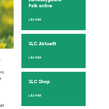
Landsbygdens
Folk online
LÄS MER
SLC Aktuellt
LÄS MER
a
re,
a
SLC Shop
LÄS MER
iga