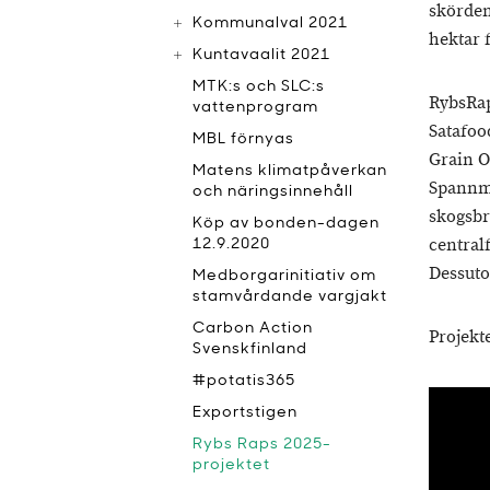
skördeni
Kommunalval 2021
hektar f
Kuntavaalit 2021
MTK:s och SLC:s
RybsRap
vattenprogram
Satafoo
MBL förnyas
Grain O
Matens klimatpåverkan
Spannmå
och näringsinnehåll
skogsb
Köp av bonden-dagen
central
12.9.2020
Dessuto
Medborgarinitiativ om
stamvårdande vargjakt
Carbon Action
Projekt
Svenskfinland
#potatis365
Exportstigen
Rybs Raps 2025-
projektet