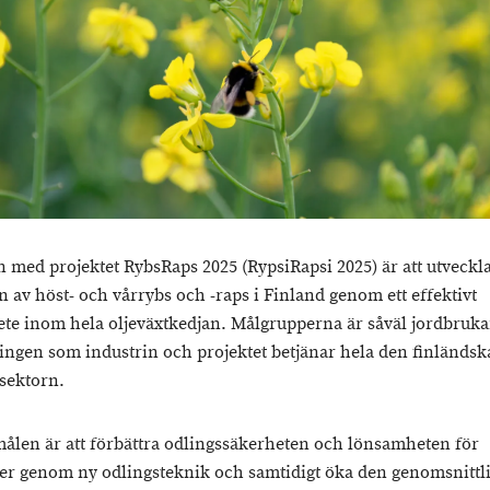
n med projektet RybsRaps 2025 (RypsiRapsi 2025) är att utveckl
n av höst- och vårrybs och -raps i Finland genom ett effektivt
te inom hela oljeväxtkedjan. Målgrupperna är såväl jordbruka
ingen som industrin och projektet betjänar hela den finländsk
tsektorn.
len är att förbättra odlingssäkerheten och lönsamheten för
ter genom ny odlingsteknik och samtidigt öka den genomsnittl