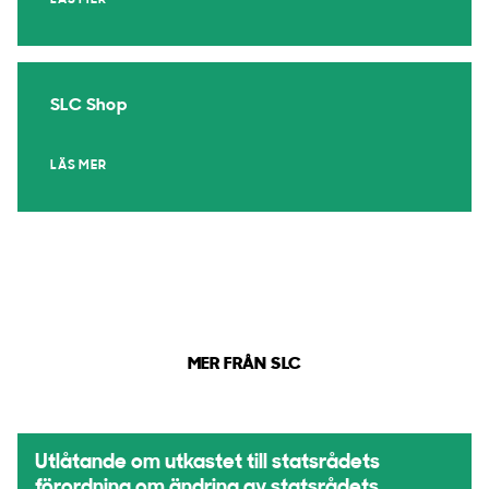
LÄS MER
SLC Shop
LÄS MER
MER FRÅN SLC
Utlåtande om utkastet till statsrådets
förordning om ändring av statsrådets