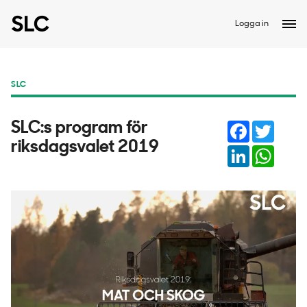
Logga in
SLC
Facebook
Twitter
SLC:s program för
riksdagsvalet 2019
LinkedIn
Whats