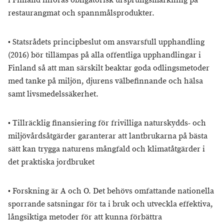
i Finland införas obligatorisk ursprungsmärkning på
restaurangmat och spannmålsprodukter.
•
Statsrådets principbeslut om ansvarsfull upphandling
(2016) bör tillämpas på alla offentliga upphandlingar i
Finland så att man särskilt beaktar goda odlingsmetoder
med tanke på miljön, djurens välbefinnande och hälsa
samt livsmedelssäkerhet.
•
Tillräcklig finansiering för frivilliga naturskydds- och
miljövårdsåtgärder garanterar att lantbrukarna på bästa
sätt kan trygga naturens mångfald och klimatåtgärder i
det praktiska jordbruket
•
Forskning är A och O. Det behövs omfattande nationella
sporrande satsningar för ta i bruk och utveckla effektiva,
långsiktiga metoder för att kunna förbättra