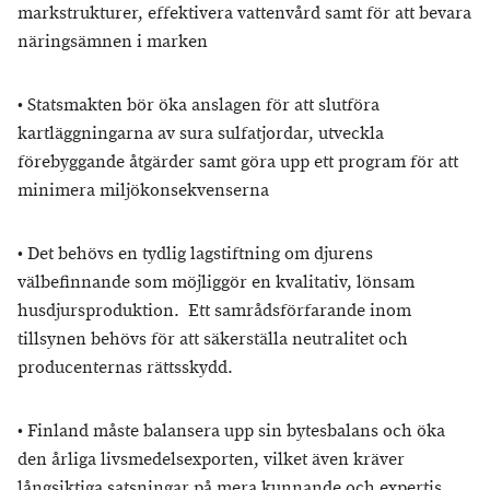
markstrukturer, effektivera vattenvård samt för att bevara
näringsämnen i marken
•
Statsmakten bör öka anslagen för att slutföra
kartläggningarna av sura sulfatjordar, utveckla
förebyggande åtgärder samt göra upp ett program för att
minimera miljökonsekvenserna
•
Det behövs en tydlig lagstiftning om djurens
välbefinnande som möjliggör en kvalitativ, lönsam
husdjursproduktion.
Ett samrådsförfarande inom
tillsynen behövs för att säkerställa neutralitet och
producenternas rättsskydd.
•
Finland måste balansera upp sin bytesbalans och öka
den årliga livsmedelsexporten, vilket även kräver
långsiktiga satsningar på mera kunnande och expertis