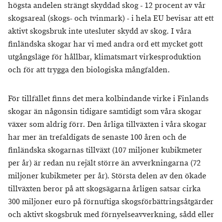
högsta andelen strängt skyddad skog - 12 procent av vår
skogsareal (skogs- och tvinmark) - i hela EU bevisar att ett
aktivt skogsbruk inte utesluter skydd av skog. I våra
finländska skogar har vi med andra ord ett mycket gott
utgångsläge för hållbar, klimatsmart virkesproduktion
och för att trygga den biologiska mångfalden.
För tillfället finns det mera kolbindande virke i Finlands
skogar än någonsin tidigare samtidigt som våra skogar
växer som aldrig förr. Den årliga tillväxten i våra skogar
har mer än trefaldigats de senaste 100 åren och de
finländska skogarnas tillväxt (107 miljoner kubikmeter
per år) är redan nu rejält större än avverkningarna (72
miljoner kubikmeter per år). Största delen av den ökade
tillväxten beror på att skogsägarna årligen satsar cirka
300 miljoner euro på förnuftiga skogsförbättringsåtgärder
och aktivt skogsbruk med förnyelseavverkning, sådd eller