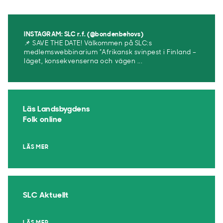
INSTAGRAM: SLC r.f. (@bondenbehovs)
📌 SAVE THE DATE! Välkommen på SLC:s
medlemswebbinarium ”Afrikansk svinpest i Finland –
läget, konsekvenserna och vägen ...
Läs Landsbygdens
Folk online
LÄS MER
SLC Aktuellt