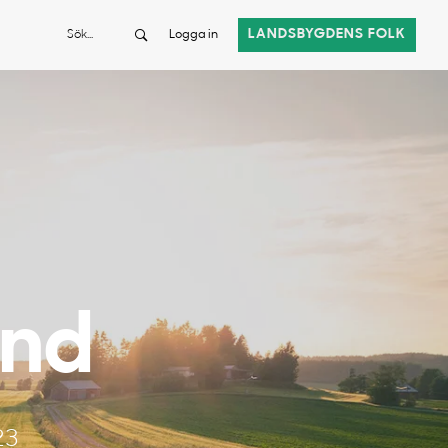
Sök
LANDSBYGDENS FOLK
Logga in
and
23