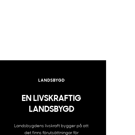
LANDSBYGD
EN LIVSKRAFTIG
LANDSBYGD
Landsbygdens livskraft bygger på att
det finns förutsättningar för