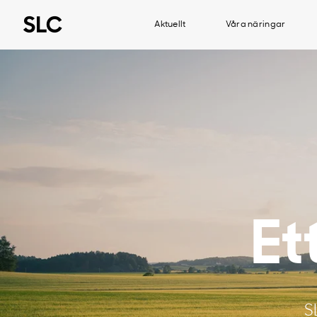
Aktuellt
Våra näringar
Et
S