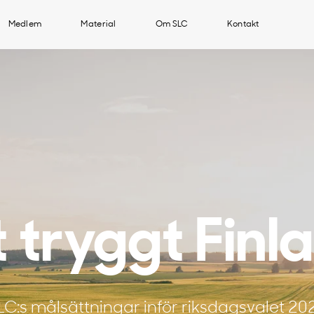
Medlem
Material
Om SLC
Kontakt
t tryggt Finl
LC:s målsättningar inför riksdagsvalet 20