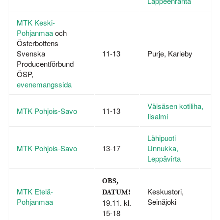
Lappeenranta
MTK Keski-
Pohjanmaa
och
Österbottens
Svenska
11-13
Purje, Karleby
Producentförbund
ÖSP,
evenemangssida
Väisäsen kotiliha,
MTK Pohjois-Savo
11-13
Iisalmi
Lähipuoti
MTK Pohjois-Savo
13-17
Unnukka,
Leppävirta
OBS,
MTK Etelä-
Keskustori,
DATUM!
Pohjanmaa
Seinäjoki
19.11. kl.
15-18