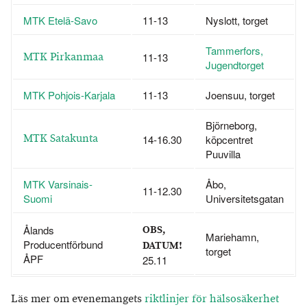
MTK Etelä-Savo
11-13
Nyslott, torget
Tammerfors,
MTK Pirkanmaa
11-13
Jugendtorget
MTK Pohjois-Karjala
11-13
Joensuu, torget
Björneborg,
MTK Satakunta
14-16.30
köpcentret
Puuvilla
MTK Varsinais-
Åbo,
11-12.30
Suomi
Universitetsgatan
Ålands
OBS,
Mariehamn,
Producentförbund
DATUM!
torget
ÅPF
25.11
Läs mer om evenemangets
riktlinjer för hälsosäkerhet