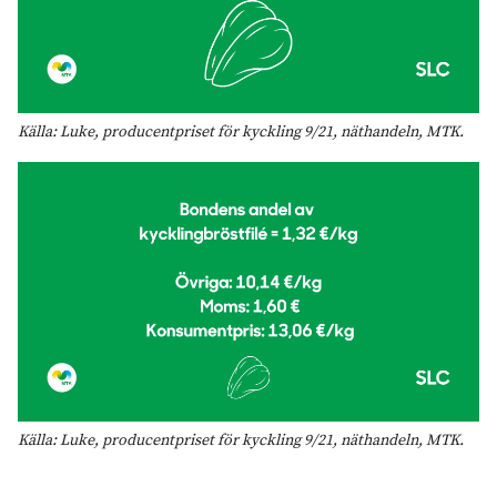
Källa: Luke, producentpriset för kyckling 9/21, näthandeln, MTK.
Källa: Luke, producentpriset för kyckling 9/21, näthandeln, MTK.