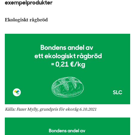
exempelprodukter
Ekologiskt rågbröd
Källa: Fazer Mylly, grundpris för ekoråg 6.10.2021