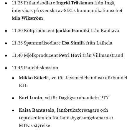
11.25 Frilandsodlare
Ingrid Träskman
från Ingå,
intervjuas på svenska av SLC:s kommunikationschef
Mia Wikström
11.30 Köttproducent
Jaakko Isomäki
från Kauhava
11.35 Spannmålsodlare
Esa Similä
från Laihela
11.40 Mjölkproducent
Petri Hovi
från Villmanstrand
11.45 Paneldiskussion
Mikko Käkelä
, vd för Livsmedelsindustriförbundet
ETL
Kari Luoto
, vd för Dagligvaruhandeln PTY
Kaisa Rantasalo
, lantbruksföretagare och
representanten för landsbygdsungdomarna i
MTK:s styrelse