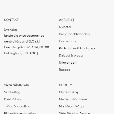
KONTAKT
AKTUELLT
Nyheter
Svenska
Pressmeddelanden
lantbruksproducenternas
Evenemang
centralförbund SLC r.f. |
Fredriksgatan 61 A 34, 00100
Podd: Framtidsodlarna
Helsingfors, FINLAND |
Debatt & blogg
Utlåtanden
Recept
VÅRA NÄRINGAR
MEDLEM
Växtodling
Medlemskap
Djurhållning
Medlemsförmåner
Trädgårdsodling
Markägarfrågor
Ekologisk produktion
Stöd för välmående