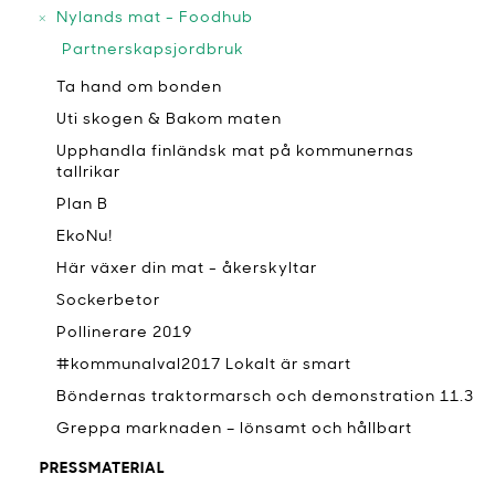
Nylands mat - Foodhub
Partnerskapsjordbruk
Ta hand om bonden
Uti skogen & Bakom maten
Upphandla finländsk mat på kommunernas
tallrikar
Plan B
EkoNu!
Här växer din mat - åkerskyltar
Sockerbetor
Pollinerare 2019
#kommunalval2017 Lokalt är smart
Böndernas traktormarsch och demonstration 11.3
Greppa marknaden – lönsamt och hållbart
PRESSMATERIAL