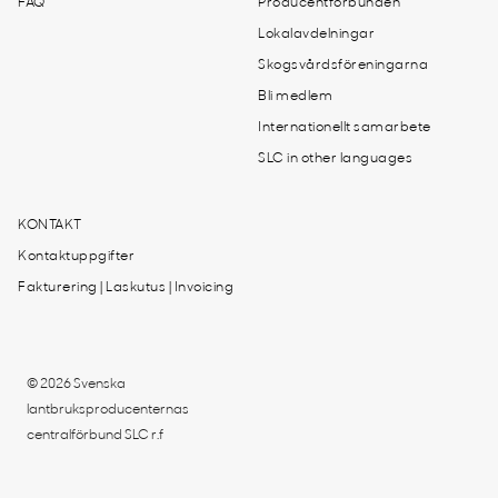
FAQ
Producentförbunden
Lokalavdelningar
Skogsvårdsföreningarna
Bli medlem
Internationellt samarbete
SLC in other languages
KONTAKT
Kontaktuppgifter
Fakturering | Laskutus | Invoicing
© 2026 Svenska
lantbruksproducenternas
centralförbund SLC r.f