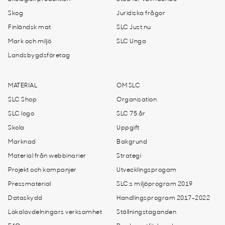
Skog
Juridiska frågor
Finländsk mat
SLC Just nu
Mark och miljö
SLC Unga
Landsbygdsföretag
MATERIAL
OM SLC
SLC Shop
Organisation
SLC logo
SLC 75 år
Skola
Uppgift
Marknad
Bakgrund
Material från webbinarier
Strategi
Projekt och kampanjer
Utvecklingsprogam
Pressmaterial
SLC:s miljöprogram 2019
Dataskydd
Handlingsprogram 2017-2022
Lokalavdelningars verksamhet
Ställningstaganden