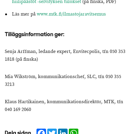
hiilipäästöt -selvityksen tulokset
(på finska, PDF)
Läs mer på
www.mtk.fi/ilmastojaravitsemus
Tilläggsinformation ger:
Senja Arffman, ledande expert, Envitecpolis, tfn 050 353
1818 (på finska)
Mia Wikström, kommunikationschef, SLC, tfn 050 355
3213
Klaus Hartikainen, kommunikationsdirektör, MTK, tfn
040 169 2060
Facebook
Twitter
LinkedIn
WhatsApp
Dela sidan