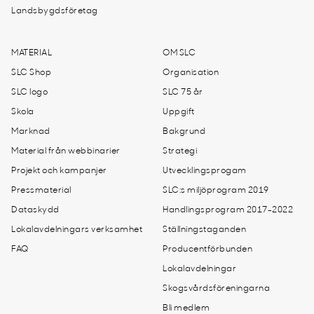
Landsbygdsföretag
MATERIAL
OM SLC
SLC Shop
Organisation
SLC logo
SLC 75 år
Skola
Uppgift
Marknad
Bakgrund
Material från webbinarier
Strategi
Projekt och kampanjer
Utvecklingsprogam
Pressmaterial
SLC:s miljöprogram 2019
Dataskydd
Handlingsprogram 2017-2022
Lokalavdelningars verksamhet
Ställningstaganden
FAQ
Producentförbunden
Lokalavdelningar
Skogsvårdsföreningarna
Bli medlem