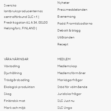
Nyheter
Svenska
Pressmeddelanden
lantbruksproducenternas
Evenemang
centralförbund SLC r.f. |
Fredriksgatan 61 A 34, 00100
Podd: Framtidsodlarna
Helsingfors, FINLAND |
Debatt & blogg
Utlåtanden
Recept
VÅRA NÄRINGAR
MEDLEM
Växtodling
Medlemskap
Djurhållning
Medlemsförmåner
Trädgårdsodling
Markägarfrågor
Ekologisk produktion
Stöd för välmående
Skog
Juridiska frågor
Finländsk mat
SLC Just nu
Mark och miljö
SLC Unga