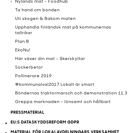
Nylands mat - Foodhub
Ta hand om bonden
Uti skogen & Bakom maten
Upphandla finländsk mat på kommunernas
tallrikar
Plan B
EkoNu!
Här växer din mat - åkerskyltar
Sockerbetor
Pollinerare 2019
#kommunalval2017 Lokalt är smart
Böndernas traktormarsch och demonstration 11.3
Greppa marknaden – lönsamt och hållbart
PRESSMATERIAL
EU:S DATASKYDDSREFORM GDPR
MATERIAL FÖR LOKALAVDELNINGARS VERKSAMHET