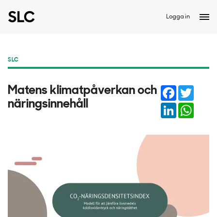
Logga in
SLC
Facebook
Twitter
Matens klimatpåverkan och
näringsinnehåll
LinkedIn
Whats