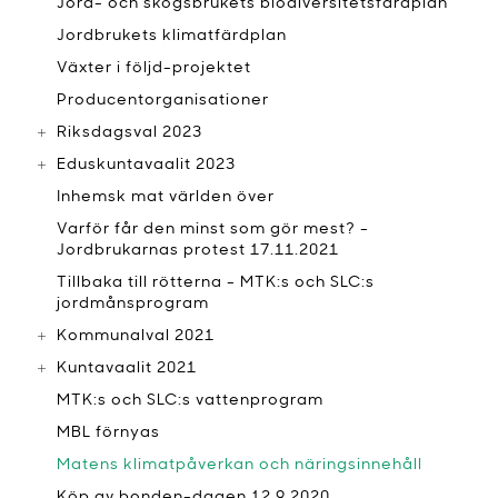
Jord- och skogsbrukets biodiversitetsfärdplan
Jordbrukets klimatfärdplan
Växter i följd-projektet
Producentorganisationer
Riksdagsval 2023
Eduskuntavaalit 2023
Inhemsk mat världen över
Varför får den minst som gör mest? -
Jordbrukarnas protest 17.11.2021
Tillbaka till rötterna - MTK:s och SLC:s
jordmånsprogram
Kommunalval 2021
Kuntavaalit 2021
MTK:s och SLC:s vattenprogram
MBL förnyas
Matens klimatpåverkan och näringsinnehåll
Köp av bonden-dagen 12.9.2020