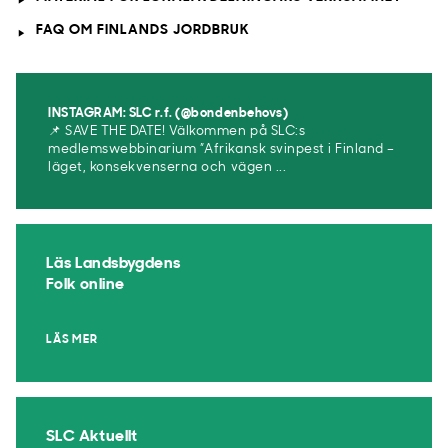
FAQ OM FINLANDS JORDBRUK
INSTAGRAM: SLC r.f. (@bondenbehovs)
📌 SAVE THE DATE! Välkommen på SLC:s
medlemswebbinarium ”Afrikansk svinpest i Finland –
läget, konsekvenserna och vägen ...
Läs Landsbygdens
Folk online
LÄS MER
SLC Aktuellt