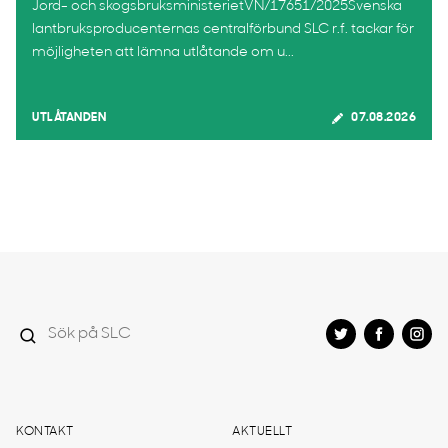
Jord- och skogsbruksministerietVN/17651/2025Svenska
lantbruksproducenternas centralförbund SLC r.f. tackar för
möjligheten att lämna utlåtande om u...
UTLÅTANDEN
07.08.2026
KONTAKT
AKTUELLT