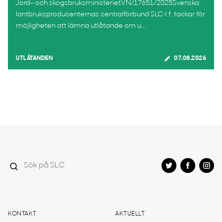
Jord- och skogsbruksministerietVN/17651/2025Svenska
lantbruksproducenternas centralförbund SLC r.f. tackar för
möjligheten att lämna utlåtande om u...
UTLÅTANDEN
07.08.2026
KONTAKT
AKTUELLT