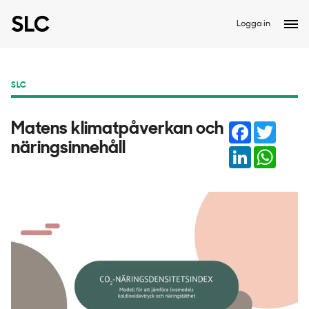
Logga in
SLC
Facebook
Twitter
Matens klimatpåverkan och
näringsinnehåll
LinkedIn
Whats