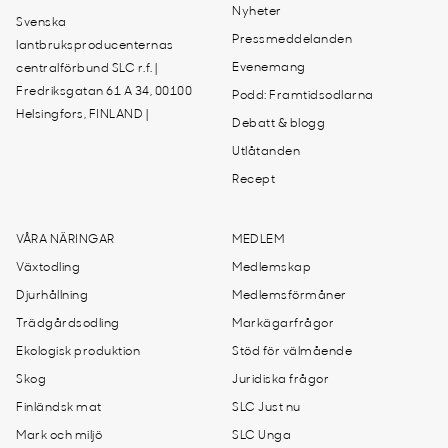
Nyheter
Svenska
Pressmeddelanden
lantbruksproducenternas
Evenemang
centralförbund SLC r.f. |
Fredriksgatan 61 A 34, 00100
Podd: Framtidsodlarna
Helsingfors, FINLAND |
Debatt & blogg
Utlåtanden
Recept
VÅRA NÄRINGAR
MEDLEM
Växtodling
Medlemskap
Djurhållning
Medlemsförmåner
Trädgårdsodling
Markägarfrågor
Ekologisk produktion
Stöd för välmående
Skog
Juridiska frågor
Finländsk mat
SLC Just nu
Mark och miljö
SLC Unga