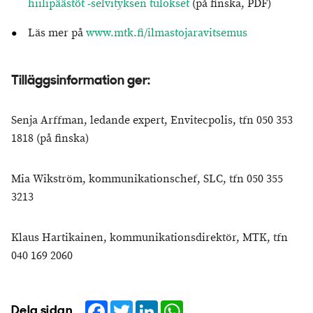
hiilipäästöt -selvityksen tulokset
(på finska, PDF)
Läs mer på
www.mtk.fi/ilmastojaravitsemus
Tilläggsinformation ger:
Senja Arffman, ledande expert, Envitecpolis, tfn 050 353
1818 (på finska)
Mia Wikström, kommunikationschef, SLC, tfn 050 355
3213
Klaus Hartikainen, kommunikationsdirektör, MTK, tfn
040 169 2060
Facebook
Twitter
LinkedIn
WhatsApp
Dela sidan