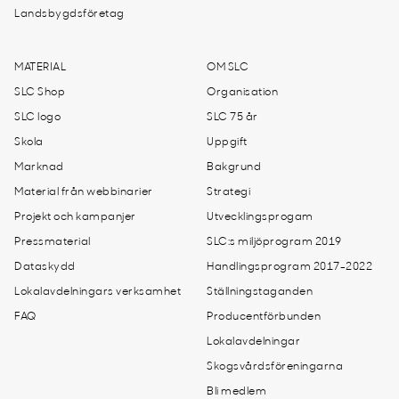
Landsbygdsföretag
MATERIAL
OM SLC
SLC Shop
Organisation
SLC logo
SLC 75 år
Skola
Uppgift
Marknad
Bakgrund
Material från webbinarier
Strategi
Projekt och kampanjer
Utvecklingsprogam
Pressmaterial
SLC:s miljöprogram 2019
Dataskydd
Handlingsprogram 2017-2022
Lokalavdelningars verksamhet
Ställningstaganden
FAQ
Producentförbunden
Lokalavdelningar
Skogsvårdsföreningarna
Bli medlem