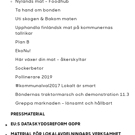
Nylands mat - Foodhub
Ta hand om bonden
Uti skogen & Bakom maten
Upphandla finländsk mat på kommunernas
tallrikar
Plan B
EkoNu!
Här växer din mat - åkerskyltar
Sockerbetor
Pollinerare 2019
#kommunalval2017 Lokalt är smart
Böndernas traktormarsch och demonstration 11.3
Greppa marknaden – lönsamt och hållbart
PRESSMATERIAL
EU:S DATASKYDDSREFORM GDPR
MATERIAL FÖR LOKALAVDELNINGARS VERKSAMHET