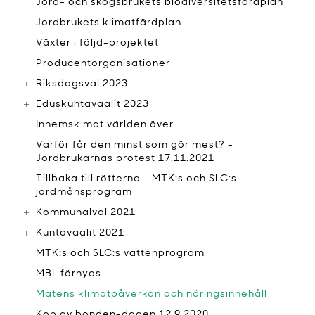
Jord- och skogsbrukets biodiversitetsfärdplan
Jordbrukets klimatfärdplan
Växter i följd-projektet
Producentorganisationer
Riksdagsval 2023
Eduskuntavaalit 2023
Inhemsk mat världen över
Varför får den minst som gör mest? -
Jordbrukarnas protest 17.11.2021
Tillbaka till rötterna - MTK:s och SLC:s
jordmånsprogram
Kommunalval 2021
Kuntavaalit 2021
MTK:s och SLC:s vattenprogram
MBL förnyas
Matens klimatpåverkan och näringsinnehåll
Köp av bonden-dagen 12.9.2020