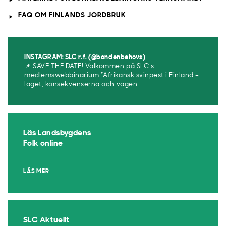
FAQ OM FINLANDS JORDBRUK
INSTAGRAM: SLC r.f. (@bondenbehovs)
📌 SAVE THE DATE! Välkommen på SLC:s
medlemswebbinarium ”Afrikansk svinpest i Finland –
läget, konsekvenserna och vägen ...
Läs Landsbygdens
Folk online
LÄS MER
SLC Aktuellt