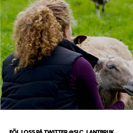
FÖLJ OSS PÅ TWITTER
@SLC_LANTBRUK