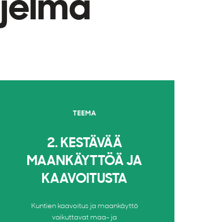
hjelma
TEEMA
2. KESTÄVÄÄ
MAANKÄYTTÖÄ JA
KAAVOITUSTA
Kuntien kaavoitus ja maankäyttö
vaikuttavat maa- ja