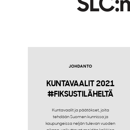
SLC:n
JOHDANTO
KUNTAVAALIT 2021
#FIKSUSTILÄHELTÄ
Kuntavaalit ja päätökset, joita
tehdään Suomen kunnissa ja
kaupungeissa neljän tulevan vuoden