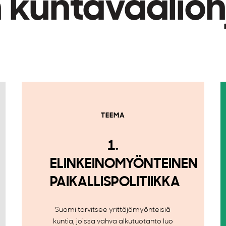
 kuntavaalio
TEEMA
1.
ELINKEINOMYÖNTEINEN
PAIKALLISPOLITIIKKA
Suomi tarvitsee yrittäjämyönteisiä
kuntia, joissa vahva alkutuotanto luo