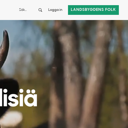
Sök
LANDSBYGDENS FOLK
Logga in
isiä