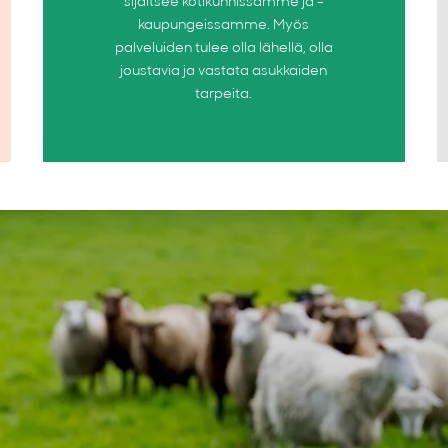
sijaitsee kotikunnissamme ja -
kaupungeissamme. Myös
palveluiden tulee olla lähellä, olla
joustavia ja vastata asukkaiden
tarpeita.