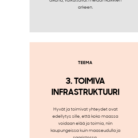
aikana, vaikuttavat meidän kaikkien
arkeen.
TEEMA
3. TOIMIVA
INFRASTRUKTUURI
Hyvät ja toimivat yhteydet ovat
edellytys sille, että koko maassa
voidaan elää ja toimia, niin
kaupungeissa kuin maaseudulla ja
saaristossa.