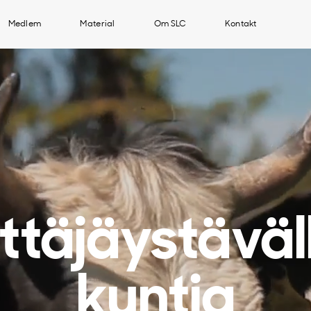
Medlem
Material
Om SLC
Kontakt
ittäjäystäväll
kuntia