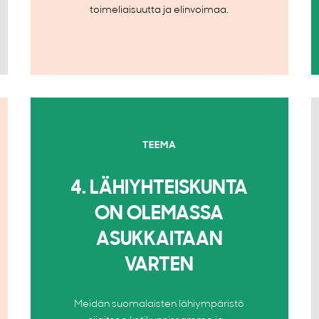
toimeliaisuutta ja elinvoimaa.
TEEMA
4. LÄHIYHTEISKUNTA
ON OLEMASSA
ASUKKAITAAN
VARTEN
Meidän suomalaisten lähiympäristö