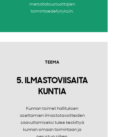
metsätaloustuottajien
toimintaedellytyksiin.
TEEMA
5. ILMASTOVIISAITA
KUNTIA
Kunnan toimet hallituksen
asettamien ilmastotavoitteiden
saavuttamiseksi tulee keskittyä
kunnan omaan toimintaan ja
perustua siihen.