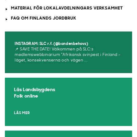
MATERIAL FÖR LOKALAVDELNINGARS VERKSAMHET
FAQ OM FINLANDS JORDBRUK
INSTAGRAM: SLC r.f. (@bondenbehovs)
📌 SAVE THE DATE! Välkommen på SLC:s
medlemswebbinarium ”Afrikansk svinpest i Finland –
läget, konsekvenserna och vägen ...
Läs Landsbygdens
Folk online
LÄS MER