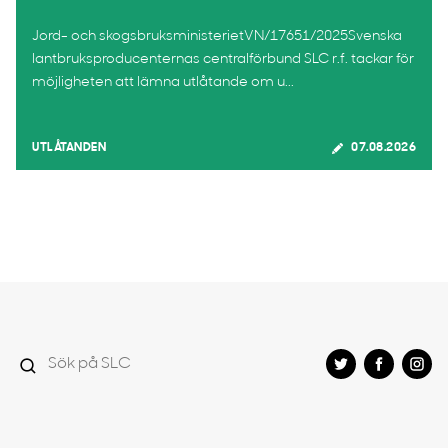
Jord- och skogsbruksministerietVN/17651/2025Svenska
lantbruksproducenternas centralförbund SLC r.f. tackar för
möjligheten att lämna utlåtande om u...
UTLÅTANDEN
07.08.2026