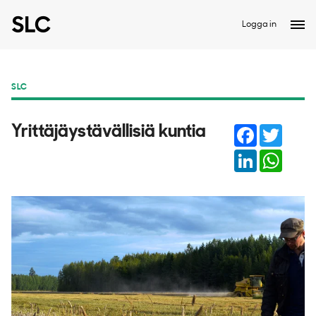
Logga in
SLC
Facebook
Twitter
Yrittäjäystävällisiä kuntia
LinkedIn
Whats