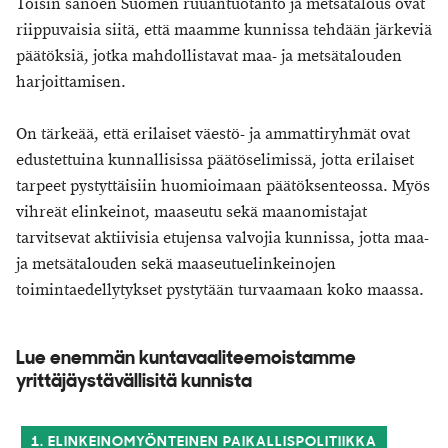
Toisin sanoen Suomen ruuantuotanto ja metsätalous ovat
riippuvaisia siitä, että maamme kunnissa tehdään järkeviä
päätöksiä, jotka mahdollistavat maa- ja metsätalouden
harjoittamisen.
On tärkeää, että erilaiset väestö- ja ammattiryhmät ovat
edustettuina kunnallisissa päätöselimissä, jotta erilaiset
tarpeet pystyttäisiin huomioimaan päätöksenteossa. Myös
vihreät elinkeinot, maaseutu sekä maanomistajat
tarvitsevat aktiivisia etujensa valvojia kunnissa, jotta maa-
ja metsätalouden sekä maaseutuelinkeinojen
toimintaedellytykset pystytään turvaamaan koko maassa.
Lue enemmän kuntavaaliteemoistamme
yrittäjäystävällisitä kunnista
1. ELINKEINOMYÖNTEINEN PAIKALLISPOLITIIKKA