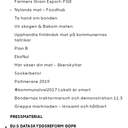
Farmers Grain Export-FGE
Nylands mat - Foodhub
Ta hand om bonden
Uti skogen & Bakom maten
Upphandla finländsk mat på kommunernas
tallrikar
Plan B
EkoNu!
Här växer din mat - åkerskyltar
Sockerbetor
Pollinerare 2019
#kommunalval2017 Lokalt är smart
Böndernas traktormarsch och demonstration 11.3
Greppa marknaden – lönsamt och hållbart
PRESSMATERIAL
EU:S DATASKYDDSREFORM GDPR