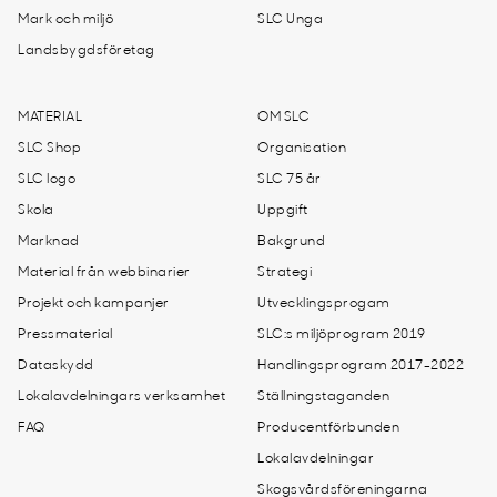
Mark och miljö
SLC Unga
Landsbygdsföretag
MATERIAL
OM SLC
SLC Shop
Organisation
SLC logo
SLC 75 år
Skola
Uppgift
Marknad
Bakgrund
Material från webbinarier
Strategi
Projekt och kampanjer
Utvecklingsprogam
Pressmaterial
SLC:s miljöprogram 2019
Dataskydd
Handlingsprogram 2017-2022
Lokalavdelningars verksamhet
Ställningstaganden
FAQ
Producentförbunden
Lokalavdelningar
Skogsvårdsföreningarna