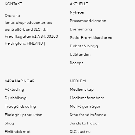
KONTAKT
AKTUELLT
Nyheter
Svenska
Pressmeddelanden
lantbruksproducenternas
Evenemang
centralförbund SLC r.f. |
Fredriksgatan 61 A 34, 00100
Podd: Framtidsodlarna
Helsingfors, FINLAND |
Debatt & blogg
Utlåtanden
Recept
VÅRA NÄRINGAR
MEDLEM
Växtodling
Medlemskap
Djurhållning
Medlemsförmåner
Trädgårdsodling
Markägarfrågor
Ekologisk produktion
Stöd för välmående
Skog
Juridiska frågor
Finländsk mat
SLC Just nu