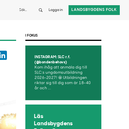
Sök
LANDSBYGDENS FOLK
Logga in
I FOKUS
ook
witter
LinkedIn
INSTAGRAM: SLC r.f.
App
(@bondenbehovs)
Kom ihåg att anmäla dig till
SLC:s ungdomsutbildning
2026-2027! 🤩 Utbildningen
riktar sig till dig som är 18–40
år och ...
Läs
Landsbygdens