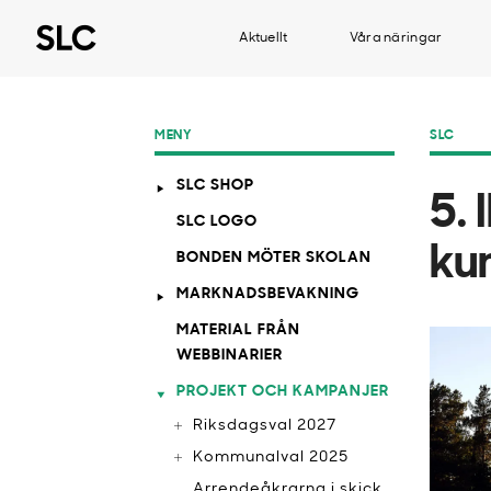
Aktuellt
Våra näringar
MENY
SLC
SLC SHOP
5. 
SLC LOGO
ku
BONDEN MÖTER SKOLAN
MARKNADSBEVAKNING
MATERIAL FRÅN
WEBBINARIER
PROJEKT OCH KAMPANJER
Riksdagsval 2027
Kommunalval 2025
Arrendeåkrarna i skick