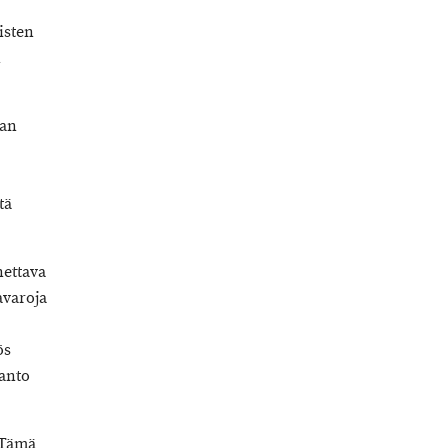
isten
n
nan
tä
nettava
varoja
ös
anto
 Tämä