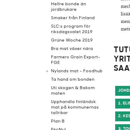
Hellre bonde än
merk
jordbrukare
lisä
Smaker från Finland
mene
SLC:s program för
mets
riksdagsvalet 2019
Grüne Woche 2019
TUT
Bra mat växer nära
Farmers Grain Export-
YRI
FGE
SAA
Nylands mat - Foodhub
Ta hand om bonden
Uti skogen & Bakom
JOHD
maten
Upphandla finländsk
1. E
mat på kommunernas
tallrikar
2. K
Plan B
3. TO
EkoNu!