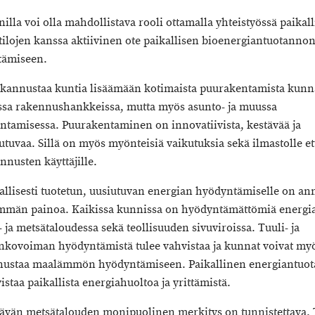
illa voi olla mahdollistava rooli ottamalla yhteistyössä paikall
ilojen kanssa aktiivinen ote paikallisen bioenergiantuotanno
tämiseen.
kannustaa kuntia lisäämään kotimaista puurakentamista kun
sa rakennushankkeissa, mutta myös asunto- ja muussa
ntamisessa. Puurakentaminen on innovatiivista, kestävää ja
utuvaa. Sillä on myös myönteisiä vaikutuksia sekä ilmastolle et
nnusten käyttäjille.
allisesti tuotetun, uusiutuvan energian hyödyntämiselle on an
män painoa. Kaikissa kunnissa on hyödyntämättömiä energia
 ja metsätaloudessa sekä teollisuuden sivuviroissa. Tuuli- ja
nkovoiman hyödyntämistä tulee vahvistaa ja kunnat voivat my
ustaa maalämmön hyödyntämiseen. Paikallinen energiantuot
istaa paikallista energiahuoltoa ja yrittämistä.
ävän metsätalouden monipuolinen merkitys on tunnistettava.