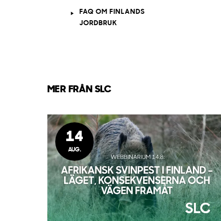
FAQ OM FINLANDS
JORDBRUK
MER FRÅN SLC
14
AUG.