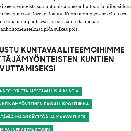
itsee myönteistä suhtautumista metsänhoitoon ja hiilensido
ämiseen metsän kasvun kautta. Kunnan on myös sovellettava
telmiä monipuolisesti metsissään, eikä mitään
änhoitomenetelmää pidä sulkea pois.
USTU KUNTAVAALITEEMOIHIMME
TTÄJÄMYÖNTEISTEN KUNTIEN
VUTTAMISEKSI
ANTO: YRITTÄJÄYSTÄVÄLLISIÄ KUNTIA
LINKEINOMYÖNTEINEN PAIKALLISPOLITIIKKA
ESTÄVÄÄ MAANKÄYTTÖÄ JA KAAVOITUSTA
IMIVA INFRASTRUKTUURI