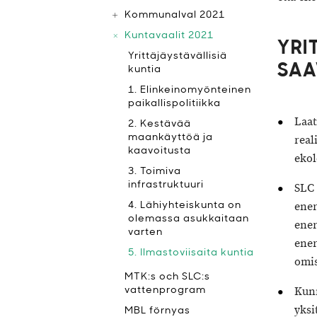
Kommunalval 2021
Kuntavaalit 2021
YRI
Yrittäjäystävällisiä
SAA
kuntia
1. Elinkeinomyönteinen
paikallispolitiikka
Laat
2. Kestävää
maankäyttöä ja
real
kaavoitusta
ekol
3. Toimiva
infrastruktuuri
SLC 
ener
4. Lähiyhteiskunta on
olemassa asukkaitaan
ener
varten
ener
5. Ilmastoviisaita kuntia
omis
MTK:s och SLC:s
Kunn
vattenprogram
yksi
MBL förnyas