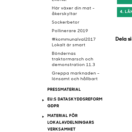
Här växer din mat -
4. L
åkerskyltar
Sockerbetor
Pollinerare 2019
Dela s
#kommunalval2017
Lokalt är smart
Böndernas
traktormarsch och
demonstration 11.3
Greppa marknaden –
lönsamt och hållbart
PRESSMATERIAL
EU:S DATASKYDDSREFORM
GDPR
MATERIAL FÖR
LOKALAVDELNINGARS
VERKSAMHET