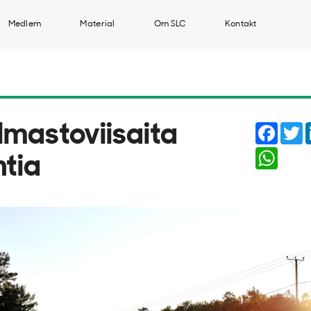
Medlem
Material
Om SLC
Kontakt
Faceb
T
Ilmastoviisaita
Whats
ntia