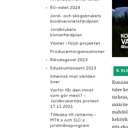
EU-valet 2024
Jord- och skogsbrukets
biodiversitetsfärdplan
Jordbrukets
klimatfärdplan
Växter i följd-projektet
Producentorganisationer
Riksdagsval 2023
Eduskuntavaalit 2023
5. K
Inhemsk mat världen
Kunnan 
över
tulee k
Varför får den minst
som gör mest? -
tärkeää
Jordbrukarnas protest
määritel
17.11.2021
mahdoll
Tillbaka till rötterna -
kehityks
MTK:s och SLC:s
jordmånsprogram
että eko