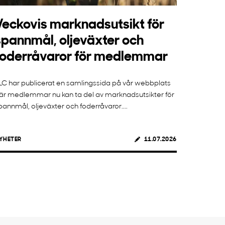
Veckovis marknadsutsikt för
spannmål, oljeväxter och
foderråvaror för medlemmar
LC har publicerat en samlingssida på vår webbplats
är medlemmar nu kan ta del av marknadsutsikter för
pannmål, oljeväxter och foderråvaror....
YHETER
11.07.2026