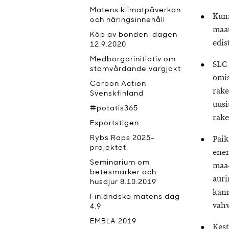
Matens klimatpåverkan
Kunn
och näringsinnehåll
maat
Köp av bonden-dagen
edis
12.9.2020
Medborgarinitiativ om
SLC 
stamvårdande vargjakt
omis
Carbon Action
rake
Svenskfinland
uusi
#potatis365
rake
Exportstigen
Paik
Rybs Raps 2025-
projektet
enem
Seminarium om
maa-
betesmarker och
auri
husdjur 8.10.2019
kann
Finländska matens dag
vahv
4.9
EMBLA 2019
Kest