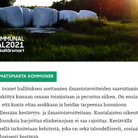
LIMATSMARTA KOMMUNER
toimet hallituksen asettamien ilmastotavoitteiden saavuttami
eskittyä kunnan omaan toimintaan ja perustua siihen. On ensi
, että kunta ottaa asukkaan ja heidän tarpeensa huomioon
lessään kestävyys- ja ilmastotavoitteitaan. Kuntalaisten oikeutt
isuuksia harjoittaa elinkeinojaan ei saa rajoittaa. Kestävällä
ellä tarkoitetaan kehitystä, joka on sekä taloudellisesti, sosiaal
logisesti kestävää.