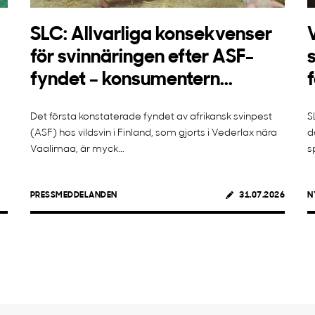
SLC: Allvarliga konsekvenser
för svinnäringen efter ASF-
fyndet – konsumentern...
Det första konstaterade fyndet av afrikansk svinpest
S
(ASF) hos vildsvin i Finland, som gjorts i Vederlax nära
d
Vaalimaa, är myck...
s
PRESSMEDDELANDEN
31.07.2026
N