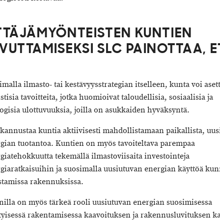
TTÄJÄMYÖNTEISTEN KUNTIEN
VUTTAMISEKSI SLC PAINOTTAA, E
imalla ilmasto- tai kestävyysstrategian itselleen, kunta voi aset
istisia tavoitteita, jotka huomioivat taloudellisia, sosiaalisia ja
ogisia ulottuvuuksia, joilla on asukkaiden hyväksyntä.
kannustaa kuntia aktiivisesti mahdollistamaan paikallista, uu
gian tuotantoa. Kuntien on myös tavoiteltava parempaa
giatehokkuutta tekemällä ilmastoviisaita investointeja
giaratkaisuihin ja suosimalla uusiutuvan energian käyttöä ku
tamissa rakennuksissa.
illa on myös tärkeä rooli uusiutuvan energian suosimisessa
tyisessä rakentamisessa kaavoituksen ja rakennusluvituksen ka