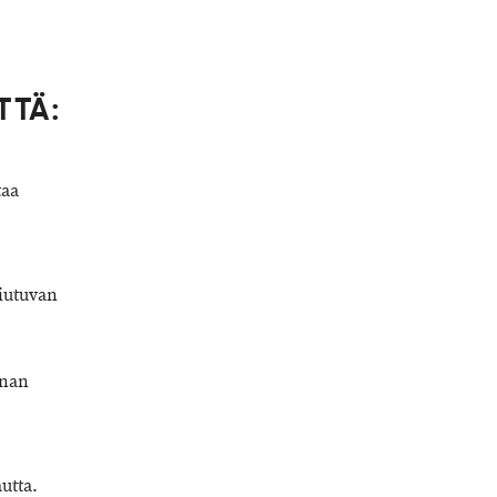
TTÄ:
taa
siutuvan
nnan
utta.