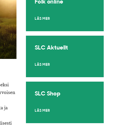
Folk online
LÄS MER
SLC Aktuellt
LÄS MER
seksi
arvoisen
SLC Shop
a ja
LÄS MER
isesti