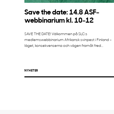
Save the date: 14.8 ASF-
webbinarium kl. 10-12
SAVE THE DATE! Välkommen på SLC:s
medlemswebbinarium Afrikansk svinpest i Finland –
läget, konsekvenserna och vägen framåt fred...
NYHETER