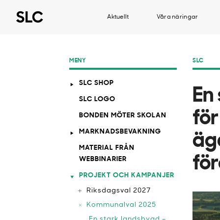
Aktuellt
Våra näringar
MENY
SLC
SLC SHOP
En
SLC LOGO
fö
BONDEN MÖTER SKOLAN
MARKNADSBEVAKNING
äg
MATERIAL FRÅN
fö
WEBBINARIER
PROJEKT OCH KAMPANJER
Riksdagsval 2027
Kommunalval 2025
En stark landsbygd –