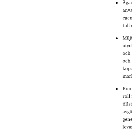
Ägan
anvä
egen
full
Milj
otyd
och 
och 
köpe
mark
Komm
roll
till
avgö
gene
leva