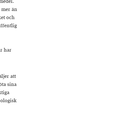
medel.
– mer än
ket och
ffentlig
är har
jer att
öta sina
ktiga
iologisk