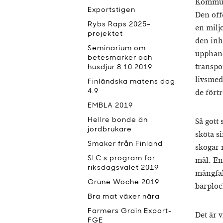
Kommune
Exportstigen
Den off
Rybs Raps 2025-
en milj
projektet
den inh
Seminarium om
upphandl
betesmarker och
transpo
husdjur 8.10.2019
livsmede
Finländska matens dag
4.9
de fört
EMBLA 2019
Hellre bonde än
Så gott
jordbrukare
sköta si
Smaker från Finland
skogar 
SLC:s program för
mål. En
riksdagsvalet 2019
mångfal
Grüne Woche 2019
bärploc
Bra mat växer nära
Farmers Grain Export-
Det är 
FGE