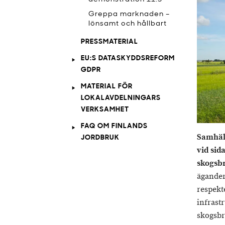
Greppa marknaden –
lönsamt och hållbart
PRESSMATERIAL
EU:S DATASKYDDSREFORM
GDPR
MATERIAL FÖR
LOKALAVDELNINGARS
VERKSAMHET
FAQ OM FINLANDS
Samhäll
JORDBRUK
vid sid
skogsbr
ägander
respekte
infrast
skogsbru