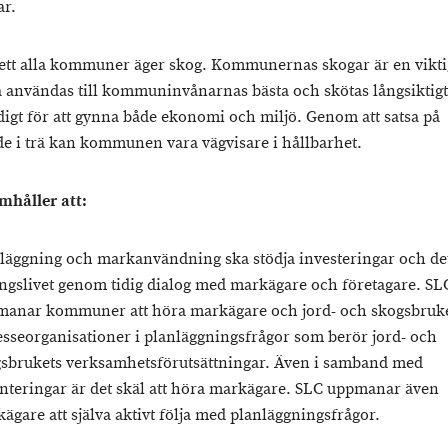
ar.
 sett alla kommuner äger skog. Kommunernas skogar är en vikti
 användas till kommuninvånarnas bästa och skötas långsiktig
igt för att gynna både ekonomi och miljö. Genom att satsa på
e i trä kan kommunen vara vägvisare i hållbarhet.
mhåller att:
läggning och markanvändning ska stödja investeringar och det
ngslivet genom tidig dialog med markägare och företagare. SL
anar kommuner att höra markägare och jord- och skogsbruk
esseorganisationer i planläggningsfrågor som berör jord- och
sbrukets verksamhetsförutsättningar. Även i samband med
nteringar är det skäl att höra markägare. SLC uppmanar även
ägare att själva aktivt följa med planläggningsfrågor.