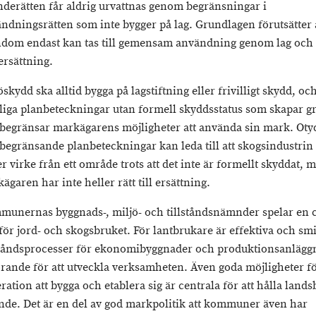
derätten får aldrig urvattnas genom begränsningar i
ndningsrätten som inte bygger på lag. Grundlagen förutsätter 
dom endast kan tas till gemensam användning genom lag och
 ersättning.
öskydd ska alltid bygga på lagstiftning eller frivilligt skydd, oc
liga planbeteckningar utan formell skyddsstatus som skapar g
begränsar markägarens möjligheter att använda sin mark. Oty
begränsande planbeteckningar kan leda till att skogsindustrin 
r virke från ett område trots att det inte är formellt skyddat, 
ägaren har inte heller rätt till ersättning.
unernas byggnads-, miljö- och tillståndsnämnder spelar en c
 för jord- och skogsbruket. För lantbrukare är effektiva och sm
ståndsprocesser för ekonomibyggnader och produktionsanlägg
rande för att utveckla verksamheten. Även goda möjligheter fö
ration att bygga och etablera sig är centrala för att hålla land
nde. Det är en del av god markpolitik att kommuner även har