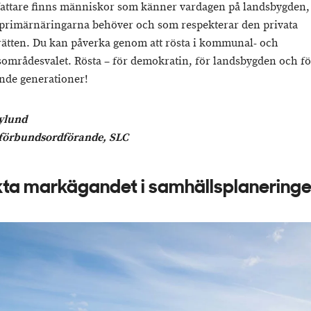
fattare finns människor som känner vardagen på landsbygden
 primärnäringarna behöver och som respekterar den privata
ätten. Du kan påverka genom att rösta i kommunal- och
sområdesvalet. Rösta – för demokratin, för landsbygden och fö
de generationer!
ylund
lförbundsordförande, SLC
ta markägandet i samhällsplanering