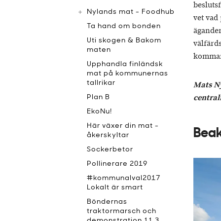
besluts
Nylands mat - Foodhub
vet vad
Ta hand om bonden
ägander
Uti skogen & Bakom
välfärd
maten
komman
Upphandla finländsk
mat på kommunernas
tallrikar
Mats N
centra
Plan B
EkoNu!
Här växer din mat -
Beak
åkerskyltar
Sockerbetor
Pollinerare 2019
#kommunalval2017
Lokalt är smart
Böndernas
traktormarsch och
demonstration 11.3