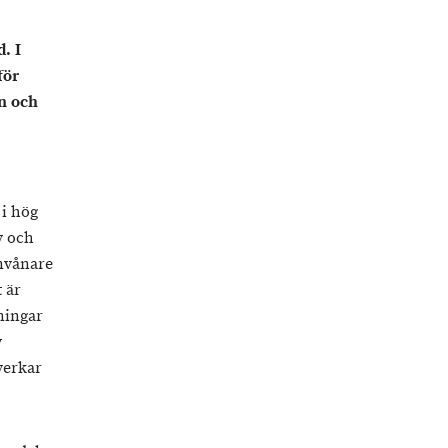
. I
för
n och
 i hög
v och
invånare
 är
ningar
v
verkar