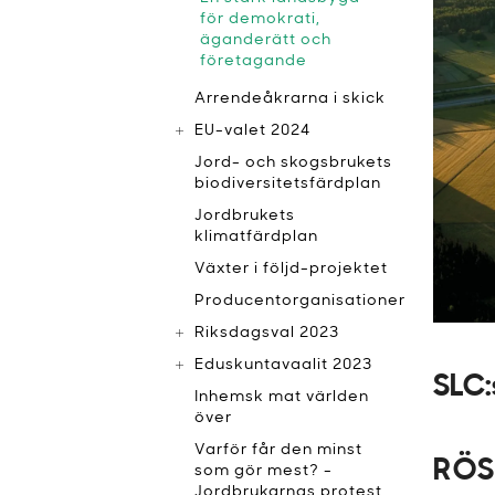
för demokrati,
äganderätt och
företagande
Arrendeåkrarna i skick
EU-valet 2024
Jord- och skogsbrukets
biodiversitetsfärdplan
Jordbrukets
klimatfärdplan
Växter i följd-projektet
Producentorganisationer
Riksdagsval 2023
Eduskuntavaalit 2023
SLC:
Inhemsk mat världen
över
Varför får den minst
RÖS
som gör mest? -
Jordbrukarnas protest