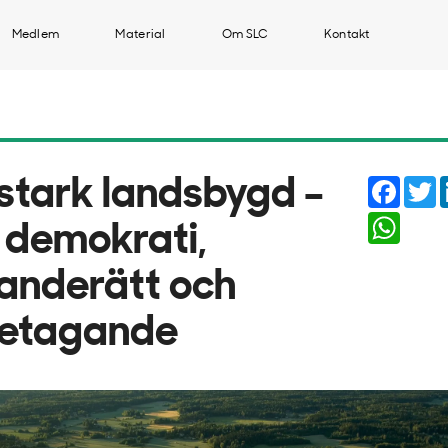
Medlem
Material
Om SLC
Kontakt
Faceb
T
 stark landsbygd –
Whats
r demokrati,
anderätt och
retagande