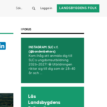
Sök
LANDSBYGDENS FOLK
Logga in
I FOKUS
ook
witter
LinkedIn
INSTAGRAM: SLC r.f.
App
(@bondenbehovs)
Kom ihåg att anmäla dig till
SLC:s ungdomsutbildning
2026-2027! 🤩 Utbildningen
riktar sig till dig som är 18–40
år och ...
Läs
Landsbygdens