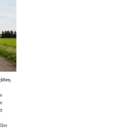
fter,
a
te
tt
h
ller