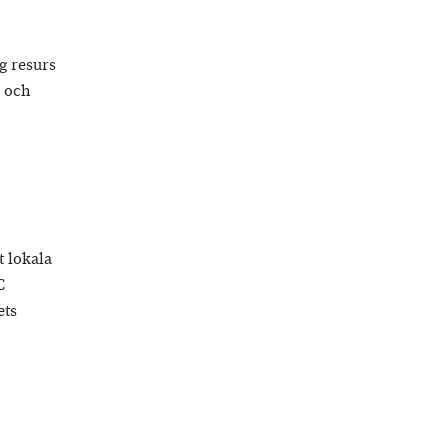
g resurs
t och
 lokala
C
ets