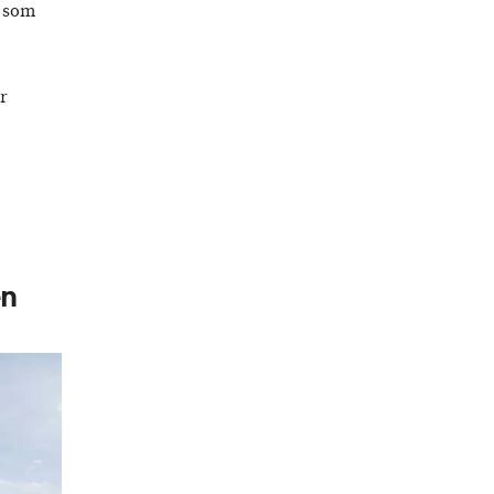
, som
r
en