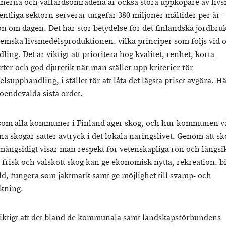
rna och välfärdsområdena är också stora uppköpare av livs
entliga sektorn serverar ungefär 380 miljoner måltider per år 
on om dagen. Det har stor betydelse för det finländska jordbru
emska livsmedelsproduktionen, vilka principer som följs vid o
ing. Det är viktigt att prioritera hög kvalitet, renhet, korta
rter och god djuretik när man ställer upp kriterier för
lsupphandling, i stället för att låta det lägsta priset avgöra. H
roendevalda sista ordet.
 som alla kommuner i Finland äger skog, och hur kommunen väl
na skogar sätter avtryck i det lokala näringslivet. Genom att sk
mångsidigt visar man respekt för vetenskapliga rön och långsi
 frisk och välskött skog kan ge ekonomisk nytta, rekreation, b
d, fungera som jaktmark samt ge möjlighet till svamp- och
kning.
viktigt att det bland de kommunala samt landskapsförbundens