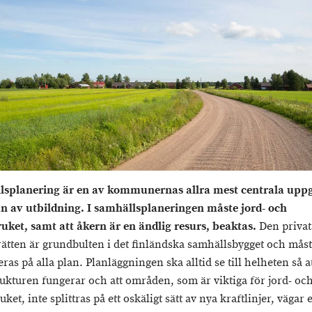
splanering är en av kommunernas allra mest centrala uppgi
an av utbildning. I samhällsplaneringen måste jord- och
uket, samt att åkern är en ändlig resurs, beaktas.
Den privat
ätten är grundbulten i det finländska samhällsbygget och mås
ras på alla plan. Planläggningen ska alltid se till helheten så a
rukturen fungerar och att områden, som är viktiga för jord- oc
ket, inte splittras på ett oskäligt sätt av nya kraftlinjer, vägar e