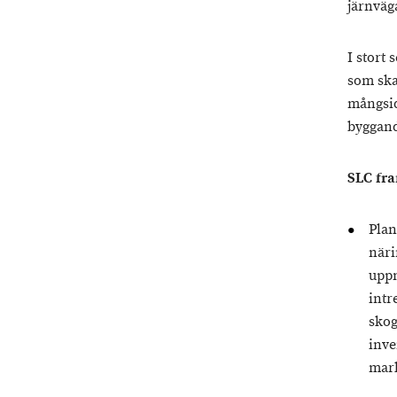
järnväg
I stort
som ska
mångsid
byggand
SLC fra
Plan
näri
uppm
intr
skog
inve
mark