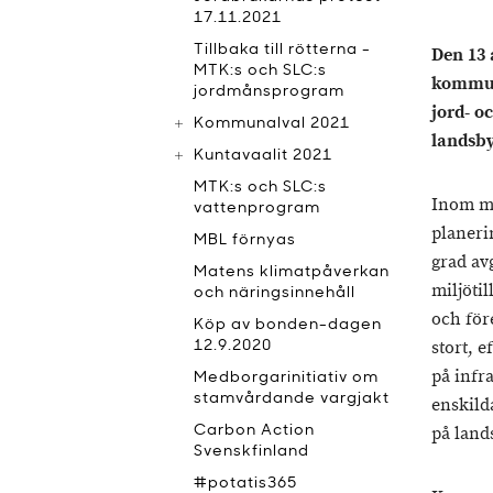
17.11.2021
Tillbaka till rötterna -
Den 13 
MTK:s och SLC:s
kommune
jordmånsprogram
jord- o
Kommunalval 2021
landsb
Kuntavaalit 2021
MTK:s och SLC:s
Inom m
vattenprogram
planeri
MBL förnyas
grad av
Matens klimatpåverkan
miljöti
och näringsinnehåll
och för
Köp av bonden-dagen
stort, 
12.9.2020
på infr
Medborgarinitiativ om
stamvårdande vargjakt
enskild
Carbon Action
på land
Svenskfinland
#potatis365