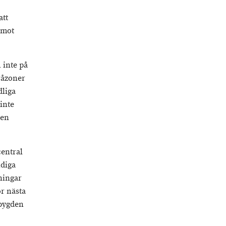
att
 mot
h inte på
råzoner
dliga
inte
men
entral
idiga
ningar
r nästa
sbygden