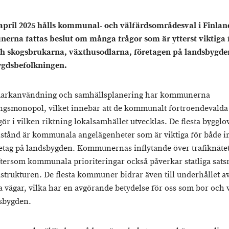
april 2025 hålls kommunal- och välfärdsområdesval i Finland
rna fattas beslut om många frågor som är ytterst viktiga 
ch skogsbrukarna, växthusodlarna, företagen på landsbygde
ygdsbefolkningen.
arkanvändning och samhällsplanering har kommunerna
ngsmonopol, vilket innebär att de kommunalt förtroendevalda
gör i vilken riktning lokalsamhället utvecklas. De flesta bygglo
llstånd är kommunala angelägenheter som är viktiga för både 
etag på landsbygden. Kommunernas inflytande över trafiknätet
eftersom kommunala prioriteringar också påverkar statliga sats
astrukturen. De flesta kommuner bidrar även till underhållet a
a vägar, vilka har en avgörande betydelse för oss som bor och 
sbygden.