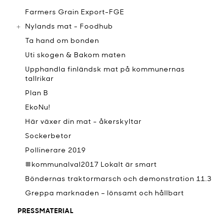
Farmers Grain Export-FGE
Nylands mat - Foodhub
Ta hand om bonden
Uti skogen & Bakom maten
Upphandla finländsk mat på kommunernas
tallrikar
Plan B
EkoNu!
Här växer din mat - åkerskyltar
Sockerbetor
Pollinerare 2019
#kommunalval2017 Lokalt är smart
Böndernas traktormarsch och demonstration 11.3
Greppa marknaden – lönsamt och hållbart
PRESSMATERIAL