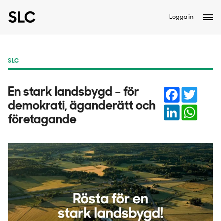
Logga in
SLC
Facebook
Twitter
En stark landsbygd – för
demokrati, äganderätt och
LinkedIn
Whats
företagande