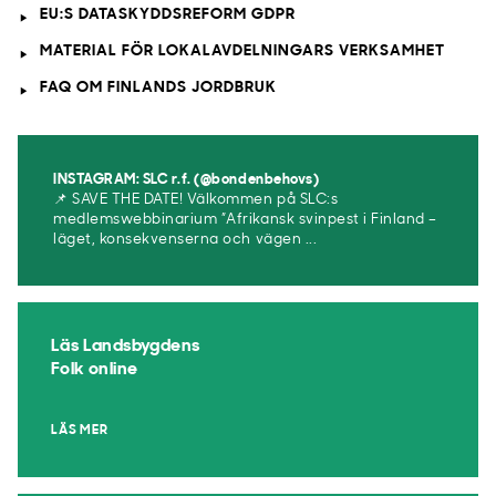
EU:S DATASKYDDSREFORM GDPR
MATERIAL FÖR LOKALAVDELNINGARS VERKSAMHET
FAQ OM FINLANDS JORDBRUK
INSTAGRAM: SLC r.f. (@bondenbehovs)
📌 SAVE THE DATE! Välkommen på SLC:s
medlemswebbinarium ”Afrikansk svinpest i Finland –
läget, konsekvenserna och vägen ...
Läs Landsbygdens
Folk online
LÄS MER