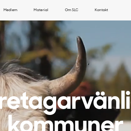
Medlem
Material
Om SLC
Kontakt
retagarvänl
kommuner