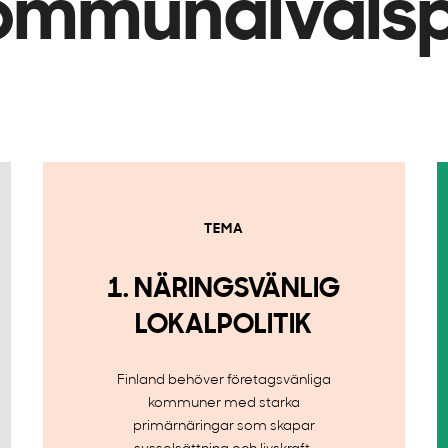
kommunalvals
TEMA
1. NÄRINGSVÄNLIG
LOKALPOLITIK
Finland behöver företagsvänliga
kommuner med starka
primärnäringar som skapar