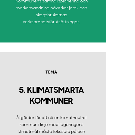
Kommunens samhällsplanering och
markanvändning påverkar jord- och
skogsbrukarnas
verksamhetsförutsättningar.
TEMA
5. KLIMATSMARTA
KOMMUNER
Åtgärder för att nå en klimatneutral
kommun i linje med regeringens
klimatmål måste fokusera på och