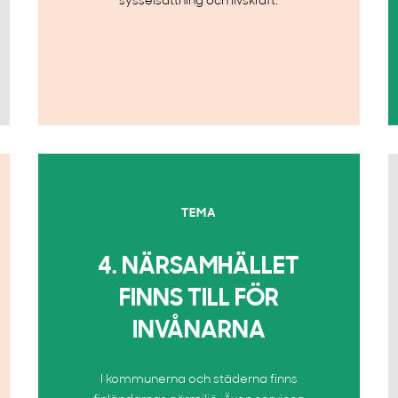
sysselsättning och livskraft.
TEMA
4. NÄRSAMHÄLLET
FINNS TILL FÖR
INVÅNARNA
I kommunerna och städerna finns