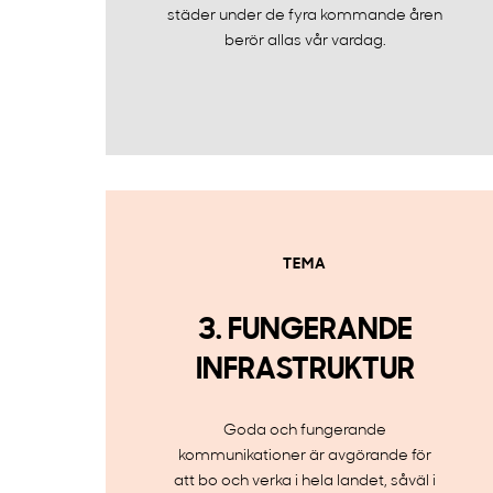
städer under de fyra kommande åren
berör allas vår vardag.
TEMA
3. FUNGERANDE
INFRASTRUKTUR
Goda och fungerande
kommunikationer är avgörande för
att bo och verka i hela landet, såväl i