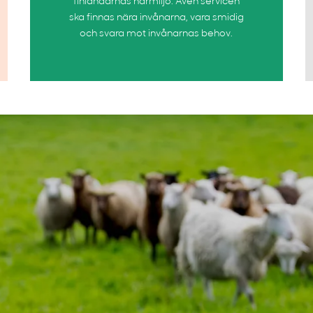
finländarnas närmiljö. Även servicen
ska finnas nära invånarna, vara smidig
och svara mot invånarnas behov.