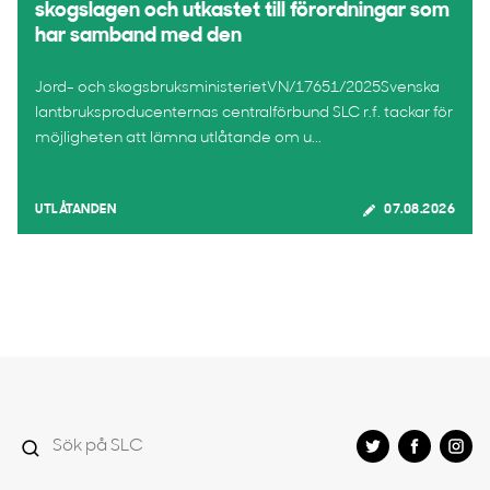
skogslagen och utkastet till förordningar som
har samband med den
Jord- och skogsbruksministerietVN/17651/2025Svenska
lantbruksproducenternas centralförbund SLC r.f. tackar för
möjligheten att lämna utlåtande om u...
UTLÅTANDEN
07.08.2026