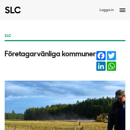
Logga in
SLC
Facebook
Twitter
Företagarvänliga kommuner
LinkedIn
Whats