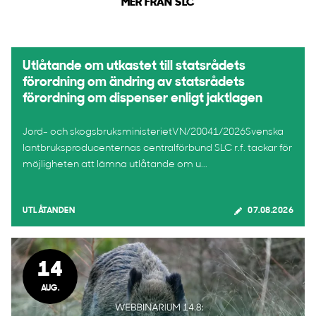
MER FRÅN SLC
Utlåtande om utkastet till statsrådets
förordning om ändring av statsrådets
förordning om dispenser enligt jaktlagen
Jord- och skogsbruksministerietVN/20041/2026Svenska
lantbruksproducenternas centralförbund SLC r.f. tackar för
möjligheten att lämna utlåtande om u...
UTLÅTANDEN
07.08.2026
14
AUG.