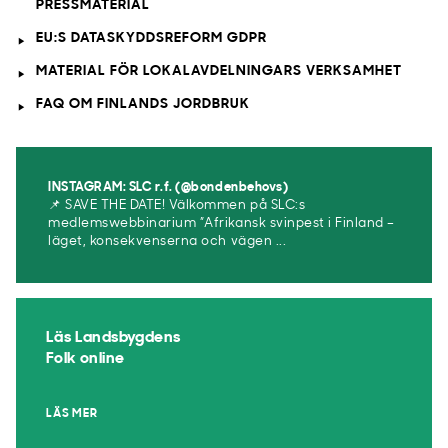
PRESSMATERIAL
EU:S DATASKYDDSREFORM GDPR
MATERIAL FÖR LOKALAVDELNINGARS VERKSAMHET
FAQ OM FINLANDS JORDBRUK
INSTAGRAM: SLC r.f. (@bondenbehovs)
📌 SAVE THE DATE! Välkommen på SLC:s
medlemswebbinarium ”Afrikansk svinpest i Finland –
läget, konsekvenserna och vägen ...
Läs Landsbygdens
Folk online
LÄS MER