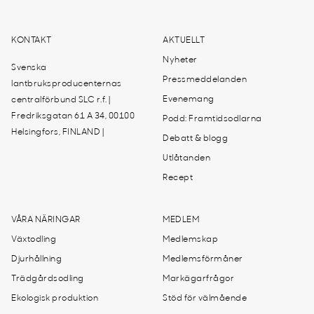
KONTAKT
AKTUELLT
Nyheter
Svenska
Pressmeddelanden
lantbruksproducenternas
Evenemang
centralförbund SLC r.f. |
Fredriksgatan 61 A 34, 00100
Podd: Framtidsodlarna
Helsingfors, FINLAND |
Debatt & blogg
Utlåtanden
Recept
VÅRA NÄRINGAR
MEDLEM
Växtodling
Medlemskap
Djurhållning
Medlemsförmåner
Trädgårdsodling
Markägarfrågor
Ekologisk produktion
Stöd för välmående