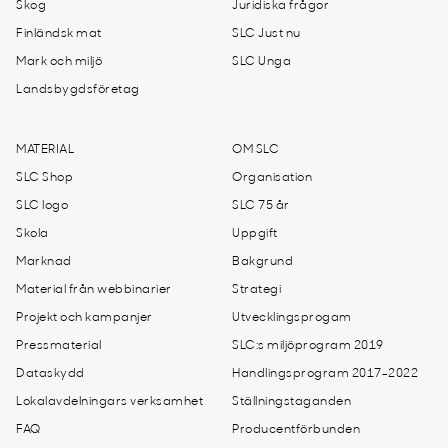
Skog
Juridiska frågor
Finländsk mat
SLC Just nu
Mark och miljö
SLC Unga
Landsbygdsföretag
MATERIAL
OM SLC
SLC Shop
Organisation
SLC logo
SLC 75 år
Skola
Uppgift
Marknad
Bakgrund
Material från webbinarier
Strategi
Projekt och kampanjer
Utvecklingsprogam
Pressmaterial
SLC:s miljöprogram 2019
Dataskydd
Handlingsprogram 2017-2022
Lokalavdelningars verksamhet
Ställningstaganden
FAQ
Producentförbunden