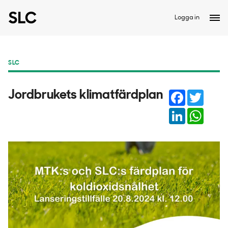
Logga in
SLC
Facebook
Twitter
Jordbrukets klimatfärdplan
LinkedIn
Whats