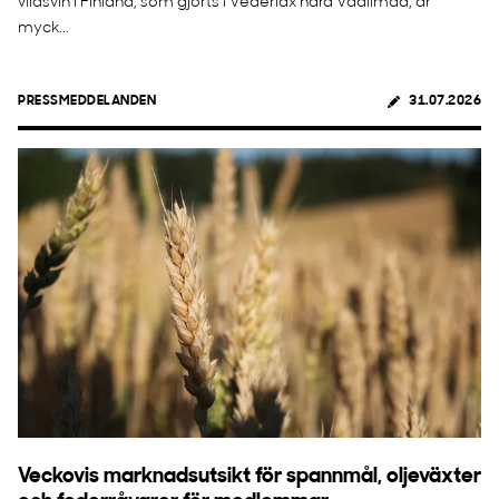
vildsvin i Finland, som gjorts i Vederlax nära Vaalimaa, är
myck...
PRESSMEDDELANDEN
31.07.2026
Veckovis marknadsutsikt för spannmål, oljeväxter