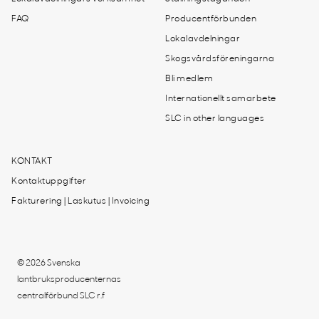
FAQ
Producentförbunden
Lokalavdelningar
Skogsvårdsföreningarna
Bli medlem
Internationellt samarbete
SLC in other languages
KONTAKT
Kontaktuppgifter
Fakturering | Laskutus | Invoicing
© 2026 Svenska
lantbruksproducenternas
centralförbund SLC r.f