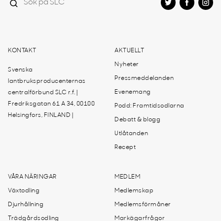
KONTAKT
AKTUELLT
Nyheter
Svenska
Pressmeddelanden
lantbruksproducenternas
Evenemang
centralförbund SLC r.f. |
Fredriksgatan 61 A 34, 00100
Podd: Framtidsodlarna
Helsingfors, FINLAND |
Debatt & blogg
Utlåtanden
Recept
VÅRA NÄRINGAR
MEDLEM
Växtodling
Medlemskap
Djurhållning
Medlemsförmåner
Trädgårdsodling
Markägarfrågor