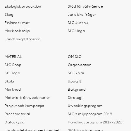
Ekologisk produktion
Stöd för välmående
Skog
Juridiska frågor
Finländsk mat
SLC Just nu
Mark och miljö
SLC Unga
Landsbygdsföretag
MATERIAL
OM SLC
SLC Shop
Organisation
SLC logo
SLC 75 år
Skola
Uppgift
Marknad
Bakgrund
Material från webbinarier
Strategi
Projekt och kampanjer
Utvecklingsprogam
Pressmaterial
SLC:s miljöprogram 2019
Dataskydd
Handlingsprogram 2017-2022
Lokalavdelningars verksamhet
Ställningstaganden