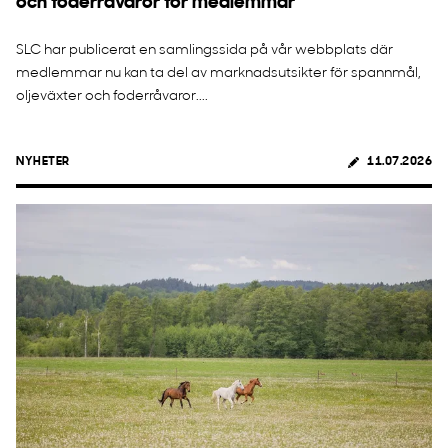
och foderråvaror för medlemmar
SLC har publicerat en samlingssida på vår webbplats där
medlemmar nu kan ta del av marknadsutsikter för spannmål,
oljeväxter och foderråvaror....
NYHETER
11.07.2026