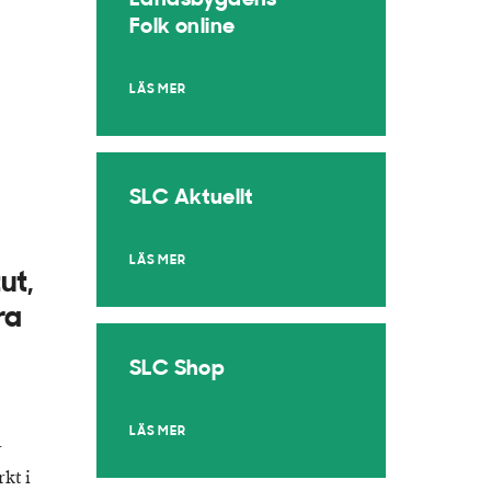
Landsbygdens
Folk online
LÄS MER
SLC Aktuellt
LÄS MER
ut,
ra
SLC Shop
LÄS MER
r
kt i