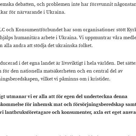
emska debatten, och problemen inte har försvunnit någonstan
nkar för närvarande i Ukraina.
C och Konsumentförbundet har som organisationer stött Kyr
hjälps humanitära arbete i Ukraina. Vi uppmuntrar våra med
 alla andra att stödja det ukrainska folket.
ucerad i det egna landet är livsviktigt i hela världen. Det sätte
 för den nationella matsäkerheten och en central del av
ningsberedskapen, vilket vi påminns om i kristider.
gt utmanar vi er alla att för egen del underteckna denna
kommelse för inhemsk mat och försörjningsberedskap samt 
vi lantbruksföretagare och konsumenter, axla ert eget ansva