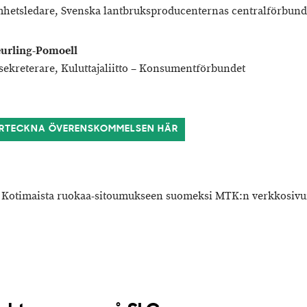
hetsledare, Svenska lantbruksproducenternas centralförbun
eurling-Pomoell
sekreterare, Kuluttajaliitto – Konsumentförbundet
RTECKNA ÖVERENSKOMMELSEN HÄR
 Kotimaista ruokaa-sitoumukseen suomeksi MTK:n verkkosivui