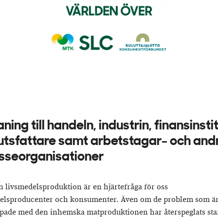
ing till handeln, industrin, finansinstit
utsfattare samt arbetstagar- och and
esseorganisationer
n livsmedelsproduktion är en hjärtefråga för oss
elsproducenter och konsumenter. Även om de problem som ä
pade med den inhemska matproduktionen har återspeglats star