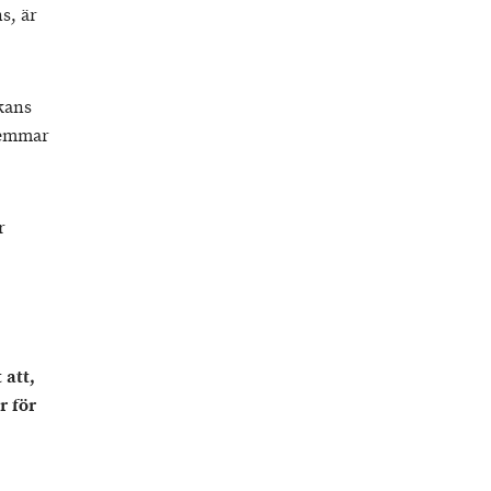
s, är
kans
lemmar
r
att,
r för