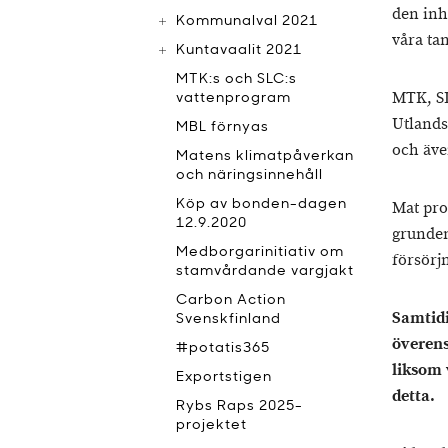
den inh
Kommunalval 2021
våra ta
Kuntavaalit 2021
MTK:s och SLC:s
MTK, SL
vattenprogram
Utlands
MBL förnyas
och även
Matens klimatpåverkan
och näringsinnehåll
Köp av bonden-dagen
Mat prod
12.9.2020
grunden
Medborgarinitiativ om
försörj
stamvårdande vargjakt
Carbon Action
Samtidi
Svenskfinland
överens
#potatis365
liksom 
Exportstigen
detta.
Rybs Raps 2025-
projektet