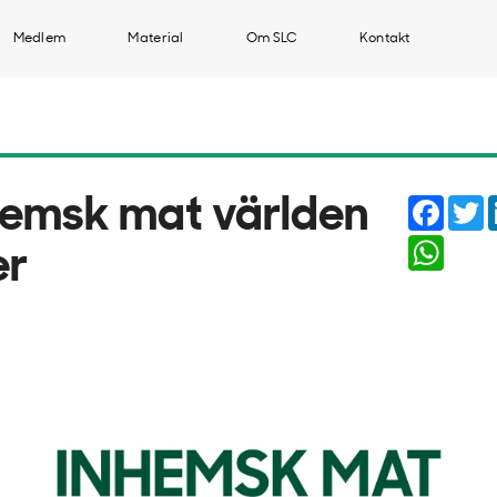
Medlem
Material
Om SLC
Kontakt
Faceb
T
hemsk mat världen
Whats
er