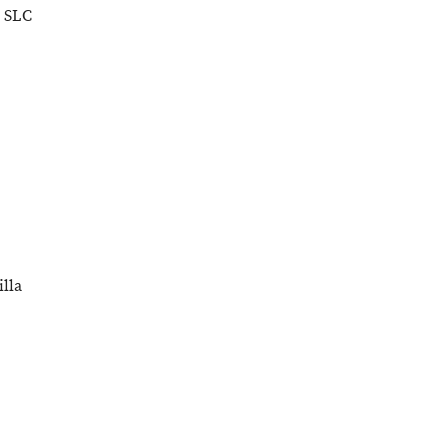
d SLC
lla