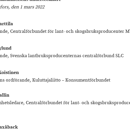
fors, den 1 mars 2022
rttila
nde, Centralförbundet för lant- och skogsbruksproducenter 
ylund
nde, Svenska lantbruksproducenternas centralförbund SLC
Koistinen
ens ordförande, Kuluttajaliitto – Konsumentförbundet
allin
hetsledare, Centralförbundet för lant- och skogsbruksproduc
Laxåback