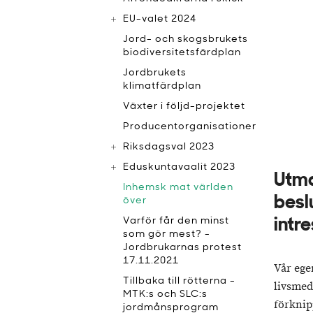
EU-valet 2024
Jord- och skogsbrukets
biodiversitetsfärdplan
Jordbrukets
klimatfärdplan
Växter i följd-projektet
Producentorganisationer
Riksdagsval 2023
Eduskuntavaalit 2023
Utman
Inhemsk mat världen
besl
över
Varför får den minst
intr
som gör mest? -
Jordbrukarnas protest
17.11.2021
Vår ege
Tillbaka till rötterna -
livsmed
MTK:s och SLC:s
förknip
jordmånsprogram