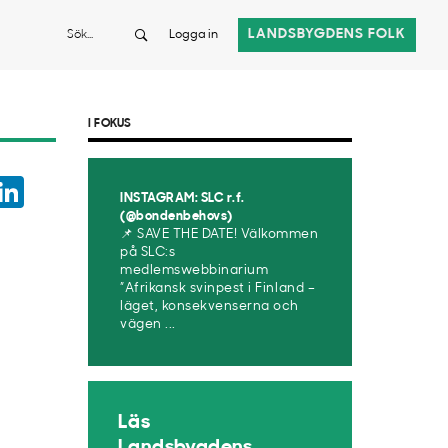
Sök
LANDSBYGDENS FOLK
Logga in
I FOKUS
ook
witter
LinkedIn
INSTAGRAM: SLC r.f.
App
(@bondenbehovs)
📌 SAVE THE DATE! Välkommen
på SLC:s
medlemswebbinarium
”Afrikansk svinpest i Finland –
läget, konsekvenserna och
vägen ...
Läs