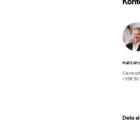
Kont
MATS NY
Central
+358 50
Dela s