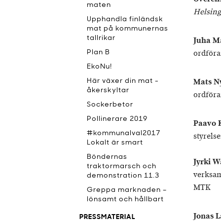
maten
Helsing
Upphandla finländsk
mat på kommunernas
tallrikar
Juha Ma
ordföra
Plan B
EkoNu!
Mats N
Här växer din mat -
åkerskyltar
ordföra
Sockerbetor
Pollinerare 2019
Paavo 
#kommunalval2017
styrels
Lokalt är smart
Böndernas
Jyrki W
traktormarsch och
verksam
demonstration 11.3
MTK
Greppa marknaden –
lönsamt och hållbart
Jonas 
PRESSMATERIAL