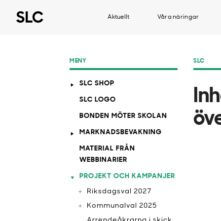
Aktuellt
Våra näringar
MENY
SLC
SLC SHOP
In
SLC LOGO
öv
BONDEN MÖTER SKOLAN
MARKNADSBEVAKNING
MATERIAL FRÅN
WEBBINARIER
PROJEKT OCH KAMPANJER
Riksdagsval 2027
Kommunalval 2025
Arrendeåkrarna i skick