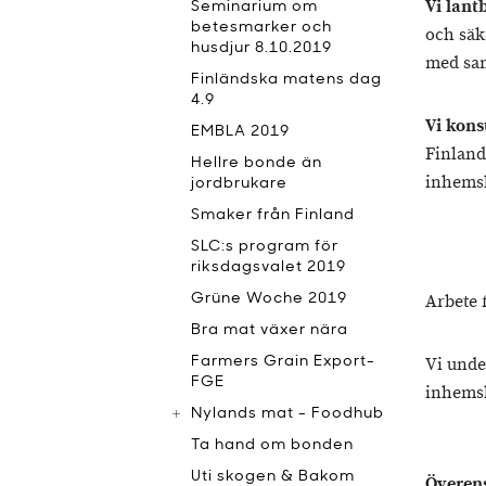
Vi lant
Seminarium om
betesmarker och
och säkr
husdjur 8.10.2019
med sam
Finländska matens dag
4.9
Vi kon
EMBLA 2019
Finland
Hellre bonde än
inhemsk 
jordbrukare
Smaker från Finland
SLC:s program för
riksdagsvalet 2019
Grüne Woche 2019
Arbete 
Bra mat växer nära
Farmers Grain Export-
Vi under
FGE
inhemsk
Nylands mat - Foodhub
Ta hand om bonden
Uti skogen & Bakom
Överen