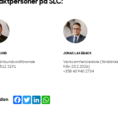
aktpersoner på SLC:
LUND
JONAS LAXÅBACK
förbundsordförande
Verksamhetsledare (föräldral
 512 2191
från 23.2.2026)
+358 40 940 2734
Facebook
Twitter
LinkedIn
WhatsApp
idan