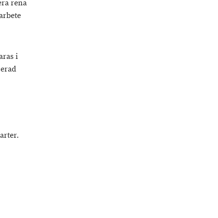
era rena
marbete
aras i
cerad
arter.