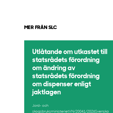
MER FRÅN SLC
Utlåtande om utkastet till
statsrådets förordning
om ändring av
statsrådets förordning
om dispenser enligt
jaktlagen
Jord- och
skogsbruksministerietVN/20041/2026Svenska