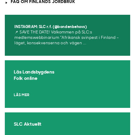
FAQ OM FINLANDS JORDBRUK
INSTAGRAM: SLC r.f. (@bondenbehovs)
📌 SAVE THE DATE! Välkommen på SLC:s
medlemswebbinarium ”Afrikansk svinpest i Finland –
läget, konsekvenserna och vägen ...
Läs Landsbygdens
Folk online
LÄS MER
SLC Aktuellt