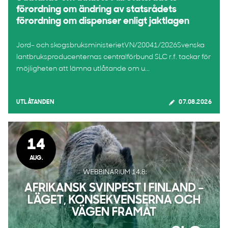
förordning om ändring av statsrådets
förordning om dispenser enligt jaktlagen
Jord- och skogsbruksministerietVN/20041/2026Svenska
lantbruksproducenternas centralförbund SLC r.f. tackar för
möjligheten att lämna utlåtande om u...
UTLÅTANDEN
07.08.2026
14
AUG.