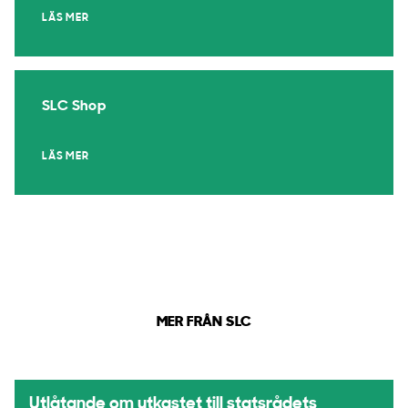
LÄS MER
SLC Shop
LÄS MER
MER FRÅN SLC
Utlåtande om utkastet till statsrådets