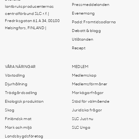
Pressmeddelanden
lantbruksproducenternas
Evenemang
centralförbund SLC r.f. |
Fredriksgatan 61 A 34, 00100
Podd: Framtidsodlarna
Helsingfors, FINLAND |
Debatt & blogg
Utlåtanden
Recept
VÅRA NÄRINGAR
MEDLEM
Växtodling
Medlemskap
Djurhållning
Medlemsförmåner
Trädgårdsodling
Markägarfrågor
Ekologisk produktion
Stöd för välmående
Skog
Juridiska frågor
Finländsk mat
SLC Just nu
Mark och miljö
SLC Unga
Landsbygdsföretag