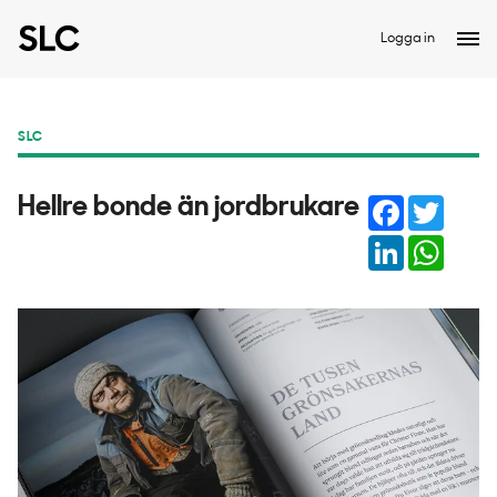
Logga in
SLC
Facebook
Twitter
Hellre bonde än jordbrukare
LinkedIn
Whats