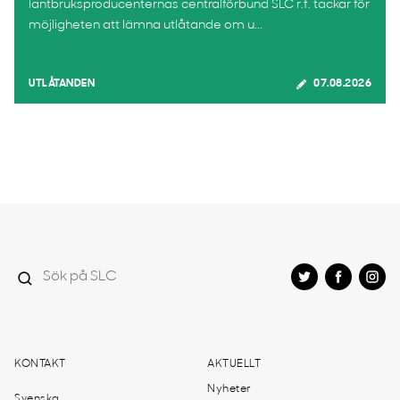
lantbruksproducenternas centralförbund SLC r.f. tackar för
möjligheten att lämna utlåtande om u...
UTLÅTANDEN
07.08.2026
KONTAKT
AKTUELLT
Nyheter
Svenska