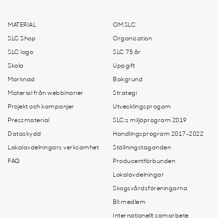
MATERIAL
OM SLC
SLC Shop
Organisation
SLC logo
SLC 75 år
Skola
Uppgift
Marknad
Bakgrund
Material från webbinarier
Strategi
Projekt och kampanjer
Utvecklingsprogam
Pressmaterial
SLC:s miljöprogram 2019
Dataskydd
Handlingsprogram 2017-2022
Lokalavdelningars verksamhet
Ställningstaganden
FAQ
Producentförbunden
Lokalavdelningar
Skogsvårdsföreningarna
Bli medlem
Internationellt samarbete