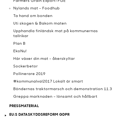
Farmers Grain Export-FGE
Nylands mat - Foodhub
Ta hand om bonden
Uti skogen & Bakom maten
Upphandla finländsk mat på kommunernas
tallrikar
Plan B
EkoNu!
Här växer din mat - åkerskyltar
Sockerbetor
Pollinerare 2019
#kommunalval2017 Lokalt är smart
Böndernas traktormarsch och demonstration 11.3
Greppa marknaden – lönsamt och hållbart
PRESSMATERIAL
EU:S DATASKYDDSREFORM GDPR