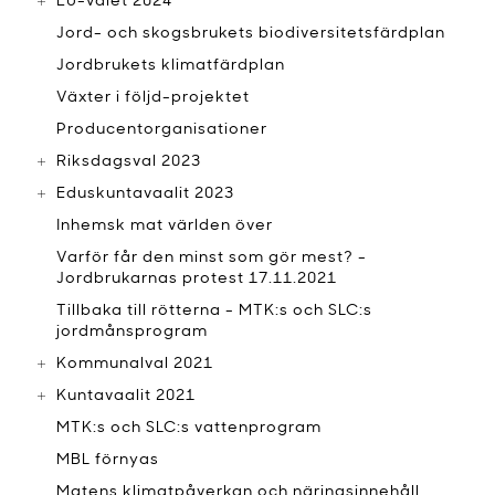
EU-valet 2024
Jord- och skogsbrukets biodiversitetsfärdplan
Jordbrukets klimatfärdplan
Växter i följd-projektet
Producentorganisationer
Riksdagsval 2023
Eduskuntavaalit 2023
Inhemsk mat världen över
Varför får den minst som gör mest? -
Jordbrukarnas protest 17.11.2021
Tillbaka till rötterna - MTK:s och SLC:s
jordmånsprogram
Kommunalval 2021
Kuntavaalit 2021
MTK:s och SLC:s vattenprogram
MBL förnyas
Matens klimatpåverkan och näringsinnehåll