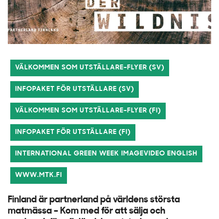
VÄLKOMMEN SOM UTSTÄLLARE-FLYER (SV)
INFOPAKET FÖR UTSTÄLLARE (SV)
VÄLKOMMEN SOM UTSTÄLLARE-FLYER (FI)
INFOPAKET FÖR UTSTÄLLARE (FI)
INTERNATIONAL GREEN WEEK IMAGEVIDEO ENGLISH
WWW.MTK.FI
Finland är partnerland på världens största
matmässa – Kom med för att sälja och