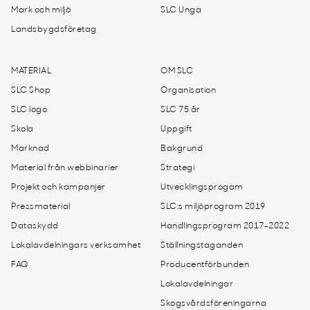
Mark och miljö
SLC Unga
Landsbygdsföretag
MATERIAL
OM SLC
SLC Shop
Organisation
SLC logo
SLC 75 år
Skola
Uppgift
Marknad
Bakgrund
Material från webbinarier
Strategi
Projekt och kampanjer
Utvecklingsprogam
Pressmaterial
SLC:s miljöprogram 2019
Dataskydd
Handlingsprogram 2017-2022
Lokalavdelningars verksamhet
Ställningstaganden
FAQ
Producentförbunden
Lokalavdelningar
Skogsvårdsföreningarna