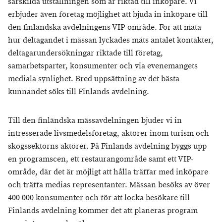
särskilda utställningen som är riktad till inköpare. Vi
erbjuder även företag möjlighet att bjuda in inköpare till
den finländska avdelningens VIP-område. För att mäta
hur deltagandet i mässan lyckades mäts antalet kontakter,
deltagarundersökningar riktade till företag,
samarbetsparter, konsumenter och via evenemangets
mediala synlighet. Bred uppsättning av det bästa
kunnandet söks till Finlands avdelning.
Till den finländska mässavdelningen bjuder vi in
intresserade livsmedelsföretag, aktörer inom turism och
skogssektorns aktörer. På Finlands avdelning byggs upp
en programscen, ett restaurangområde samt ett VIP-
område, där det är möjligt att hålla träffar med inköpare
och träffa medias representanter. Mässan besöks av över
400 000 konsumenter och för att locka besökare till
Finlands avdelning kommer det att planeras program