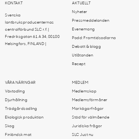
KONTAKT
AKTUELLT
Nyheter
Svenska
Pressmeddelanden
lantbruksproducenternas
Evenemang
centralförbund SLC r.f. |
Fredriksgatan 61 A 34, 00100
Podd: Framtidsodlarna
Helsingfors, FINLAND |
Debatt & blogg
Utlåtanden
Recept
VÅRA NÄRINGAR
MEDLEM
Växtodling
Medlemskap
Djurhållning
Medlemsförmåner
Trädgårdsodling
Markägarfrågor
Ekologisk produktion
Stöd för välmående
Skog
Juridiska frågor
Finländsk mat
SLC Just nu