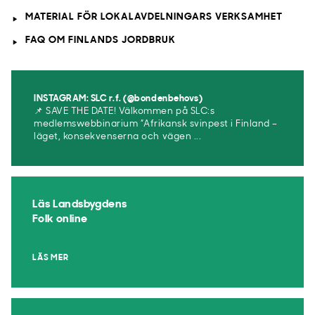
MATERIAL FÖR LOKALAVDELNINGARS VERKSAMHET
FAQ OM FINLANDS JORDBRUK
INSTAGRAM: SLC r.f. (@bondenbehovs)
📌 SAVE THE DATE! Välkommen på SLC:s
medlemswebbinarium ”Afrikansk svinpest i Finland –
läget, konsekvenserna och vägen ...
Läs Landsbygdens
Folk online
LÄS MER