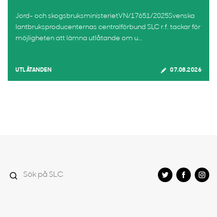
Jord- och skogsbruksministerietVN/17651/2025Svenska
lantbruksproducenternas centralförbund SLC r.f. tackar för
möjligheten att lämna utlåtande om u...
UTLÅTANDEN
07.08.2026