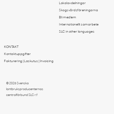
Lokalavdelningar
Skogsvårdsföreningarna
Bli medlem
Internationellt samarbete
SLC in other languages
KONTAKT
Kontaktuppgifter
Fakturering | Laskutus | Invoicing
© 2026 Svenska
lantbruksproducenternas
centralförbund SLC r.f