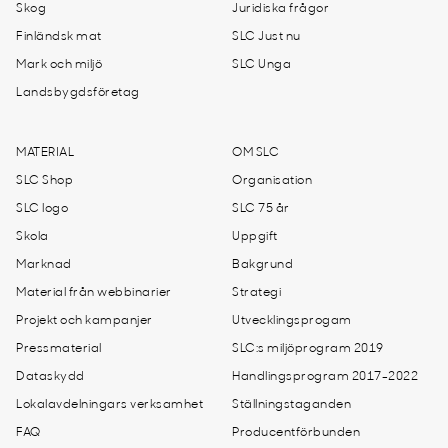
Skog
Juridiska frågor
Finländsk mat
SLC Just nu
Mark och miljö
SLC Unga
Landsbygdsföretag
MATERIAL
OM SLC
SLC Shop
Organisation
SLC logo
SLC 75 år
Skola
Uppgift
Marknad
Bakgrund
Material från webbinarier
Strategi
Projekt och kampanjer
Utvecklingsprogam
Pressmaterial
SLC:s miljöprogram 2019
Dataskydd
Handlingsprogram 2017-2022
Lokalavdelningars verksamhet
Ställningstaganden
FAQ
Producentförbunden