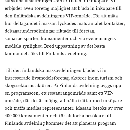
särskilda utställningen som är riktad till inköpare. Vi
erbjuder även företag möjlighet att bjuda in inköpare till
den finländska avdelningens VIP-område. För att mäta
hur deltagandet i mässan lyckades mäts antalet kontakter,
deltagarundersökningar riktade till företag,
samarbetsparter, konsumenter och via evenemangets
mediala synlighet. Bred uppsättning av det bästa
kunnandet söks till Finlands avdelning.
Till den finländska mässavdelningen bjuder vi in
intresserade livsmedelsföretag, aktörer inom turism och
skogssektorns aktörer. På Finlands avdelning byggs upp
en programscen, ett restaurangområde samt ett VIP-
område, där det är möjligt att hålla träffar med inköpare
och träffa medias representanter. Mässan besöks av över
400 000 konsumenter och för att locka besökare till
Finlands avdelning kommer det att planeras program