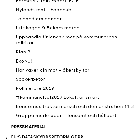
Farmers Grain Export-FGE
Nylands mat - Foodhub
Ta hand om bonden
Uti skogen & Bakom maten
Upphandla finländsk mat på kommunernas
tallrikar
Plan B
EkoNu!
Här växer din mat - åkerskyltar
Sockerbetor
Pollinerare 2019
#kommunalval2017 Lokalt är smart
Böndernas traktormarsch och demonstration 11.3
Greppa marknaden – lönsamt och hållbart
PRESSMATERIAL
EU:S DATASKYDDSREFORM GDPR