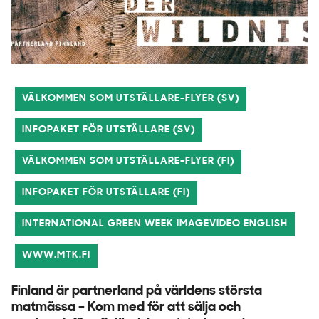
VÄLKOMMEN SOM UTSTÄLLARE-FLYER (SV)
INFOPAKET FÖR UTSTÄLLARE (SV)
VÄLKOMMEN SOM UTSTÄLLARE-FLYER (FI)
INFOPAKET FÖR UTSTÄLLARE (FI)
INTERNATIONAL GREEN WEEK IMAGEVIDEO ENGLISH
WWW.MTK.FI
Finland är partnerland på världens största
matmässa – Kom med för att sälja och