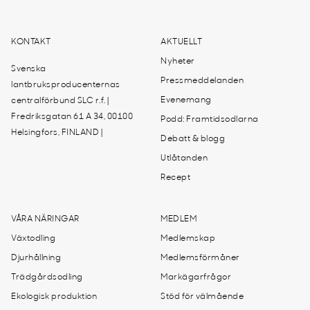
KONTAKT
AKTUELLT
Nyheter
Svenska
Pressmeddelanden
lantbruksproducenternas
Evenemang
centralförbund SLC r.f. |
Fredriksgatan 61 A 34, 00100
Podd: Framtidsodlarna
Helsingfors, FINLAND |
Debatt & blogg
Utlåtanden
Recept
VÅRA NÄRINGAR
MEDLEM
Växtodling
Medlemskap
Djurhållning
Medlemsförmåner
Trädgårdsodling
Markägarfrågor
Ekologisk produktion
Stöd för välmående