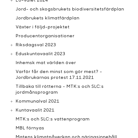
EU-valet 2024
Jord- och skogsbrukets biodiversitetsfärdplan
Jordbrukets klimatfärdplan
Växter i följd-projektet
Producentorganisationer
Riksdagsval 2023
Eduskuntavaalit 2023
Inhemsk mat världen över
Varför får den minst som gör mest? -
Jordbrukarnas protest 17.11.2021
Tillbaka till rötterna - MTK:s och SLC:s
jordmånsprogram
Kommunalval 2021
Kuntavaalit 2021
MTK:s och SLC:s vattenprogram
MBL förnyas
Matens klimatpåverkan och näringsinnehåll