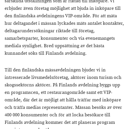
särskilda utställningen som är riktad till inköpare. Vi
erbjuder även företag möjlighet att bjuda in inköpare till
den finländska avdelningens VIP-område. För att mäta
hur deltagandet i mässan lyckades mäts antalet kontakter,
deltagarundersökningar riktade till företag,
samarbetsparter, konsumenter och via evenemangets
mediala synlighet. Bred uppsättning av det bästa
kunnandet söks till Finlands avdelning.
Till den finländska mässavdelningen bjuder vi in
intresserade livsmedelsföretag, aktörer inom turism och
skogssektorns aktörer. På Finlands avdelning byggs upp
en programscen, ett restaurangområde samt ett VIP-
område, där det är möjligt att hålla träffar med inköpare
och träffa medias representanter. Mässan besöks av över
400 000 konsumenter och för att locka besökare till
Finlands avdelning kommer det att planeras program