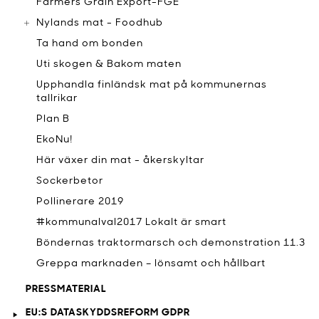
Farmers Grain Export-FGE
Nylands mat - Foodhub
Ta hand om bonden
Uti skogen & Bakom maten
Upphandla finländsk mat på kommunernas
tallrikar
Plan B
EkoNu!
Här växer din mat - åkerskyltar
Sockerbetor
Pollinerare 2019
#kommunalval2017 Lokalt är smart
Böndernas traktormarsch och demonstration 11.3
Greppa marknaden – lönsamt och hållbart
PRESSMATERIAL
EU:S DATASKYDDSREFORM GDPR