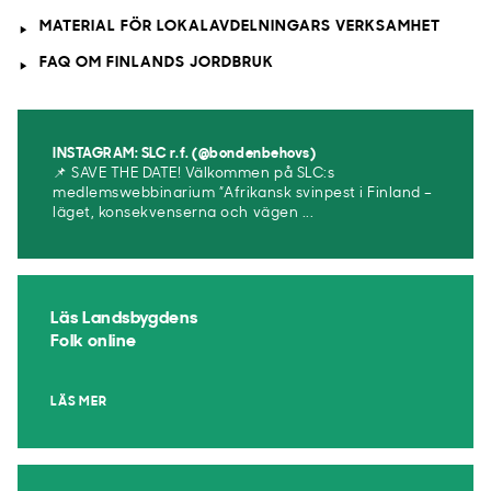
MATERIAL FÖR LOKALAVDELNINGARS VERKSAMHET
FAQ OM FINLANDS JORDBRUK
INSTAGRAM: SLC r.f. (@bondenbehovs)
📌 SAVE THE DATE! Välkommen på SLC:s
medlemswebbinarium ”Afrikansk svinpest i Finland –
läget, konsekvenserna och vägen ...
Läs Landsbygdens
Folk online
LÄS MER