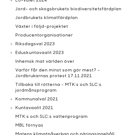
EU-valet 2024
Jord- och skogsbrukets biodiversitetsfärdplan
Jordbrukets klimatfärdplan
Växter i följd-projektet
Producentorganisationer
Riksdagsval 2023
Eduskuntavaalit 2023
Inhemsk mat världen över
Varför får den minst som gör mest? -
Jordbrukarnas protest 17.11.2021
Tillbaka till rötterna - MTK:s och SLC:s
jordmånsprogram
Kommunalval 2021
Kuntavaalit 2021
MTK:s och SLC:s vattenprogram
MBL förnyas
Matens klimatpåverkan och näringsinnehåll