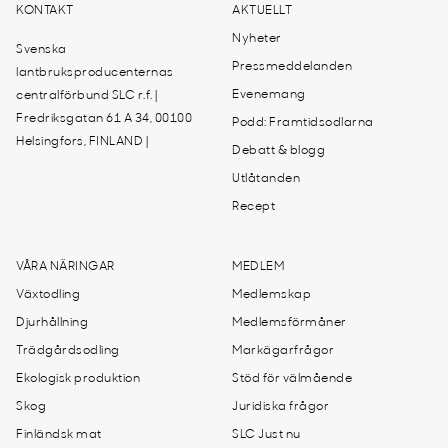
KONTAKT
AKTUELLT
Nyheter
Svenska
Pressmeddelanden
lantbruksproducenternas
Evenemang
centralförbund SLC r.f. |
Fredriksgatan 61 A 34, 00100
Podd: Framtidsodlarna
Helsingfors, FINLAND |
Debatt & blogg
Utlåtanden
Recept
VÅRA NÄRINGAR
MEDLEM
Växtodling
Medlemskap
Djurhållning
Medlemsförmåner
Trädgårdsodling
Markägarfrågor
Ekologisk produktion
Stöd för välmående
Skog
Juridiska frågor
Finländsk mat
SLC Just nu