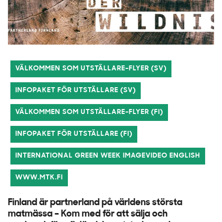
VÄLKOMMEN SOM UTSTÄLLARE-FLYER (SV)
INFOPAKET FÖR UTSTÄLLARE (SV)
VÄLKOMMEN SOM UTSTÄLLARE-FLYER (FI)
INFOPAKET FÖR UTSTÄLLARE (FI)
INTERNATIONAL GREEN WEEK IMAGEVIDEO ENGLISH
WWW.MTK.FI
Finland är partnerland på världens största
matmässa – Kom med för att sälja och