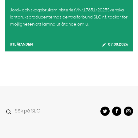
Jord- och skogsbruksministerietVN/17651/2025Svenska
lantbruksproducenternas centralförbund SLC r.f. tackar för
möjligheten att lämna utlåtande om u...
UTLÅTANDEN
07.08.2026