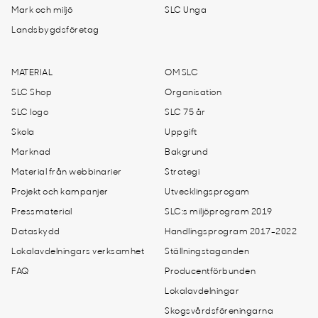
Mark och miljö
SLC Unga
Landsbygdsföretag
MATERIAL
OM SLC
SLC Shop
Organisation
SLC logo
SLC 75 år
Skola
Uppgift
Marknad
Bakgrund
Material från webbinarier
Strategi
Projekt och kampanjer
Utvecklingsprogam
Pressmaterial
SLC:s miljöprogram 2019
Dataskydd
Handlingsprogram 2017-2022
Lokalavdelningars verksamhet
Ställningstaganden
FAQ
Producentförbunden
Lokalavdelningar
Skogsvårdsföreningarna