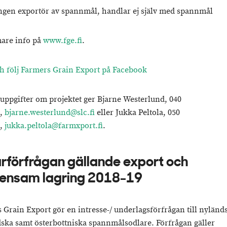
ngen exportör av spannmål, handlar ej själv med spannmål
are info på
www.fge.fi
.
ch följ Farmers Grain Export på Facebook
suppgifter om projektet ger Bjarne Westerlund, 040
8,
bjarne.westerlund@slc.fi
eller Jukka Peltola, 050
0,
jukka.peltola@farmxport.fi
.
rförfrågan gällande export och
ensam lagring 2018-19
 Grain Export gör en intresse-/ underlagsförfrågan till nyländs
ska samt österbottniska spannmålsodlare. Förfrågan gäller