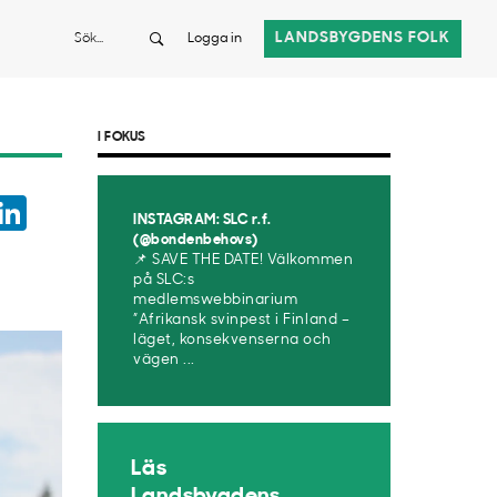
Sök
LANDSBYGDENS FOLK
Logga in
I FOKUS
ook
witter
LinkedIn
INSTAGRAM: SLC r.f.
App
(@bondenbehovs)
📌 SAVE THE DATE! Välkommen
på SLC:s
medlemswebbinarium
”Afrikansk svinpest i Finland –
läget, konsekvenserna och
vägen ...
Läs