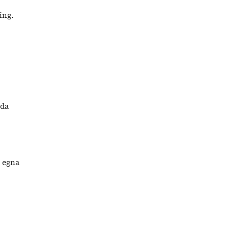
ing.
gda
 egna