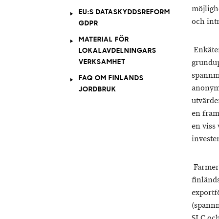
möjligh
EU:S DATASKYDDSREFORM
och int
GDPR
MATERIAL FÖR
Enkäten 
LOKALAVDELNINGARS
grundup
VERKSAMHET
spannmå
FAQ OM FINLANDS
anonymt 
JORDBRUK
utvärde
en fram
en viss
investe
Farmers
finländ
exportf
(spannm
SLC och