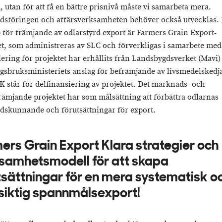
, utan för att få en bättre prisnivå måste vi samarbeta mera.
sföringen och affärsverksamheten behöver också utvecklas. 
 för främjande av odlarstyrd export är Farmers Grain Export-
et, som administreras av SLC och förverkligas i samarbete me
ering för projektet har erhållits från Landsbygdsverket (Mavi) 
gsbruksministeriets anslag för befrämjande av livsmedelskedj
 står för delfinansiering av projektet. Det marknads- och
rämjande projektet har som målsättning att förbättra odlarnas
skunnande och förutsättningar för export.
ers Grain Export Klara strategier och
samhetsmodell för att skapa
tsättningar för en mera systematisk o
siktig spannmålsexport!