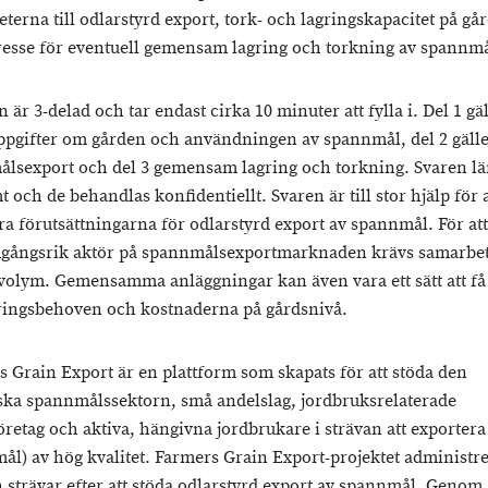
eterna till odlarstyrd export, tork- och lagringskapacitet på gå
resse för eventuell gemensam lagring och torkning av spannmå
är 3-delad och tar endast cirka 10 minuter att fylla i. Del 1 gä
pgifter om gården och användningen av spannmål, del 2 gäll
lsexport och del 3 gemensam lagring och torkning. Svaren l
och de behandlas konfidentiellt. Svaren är till stor hjälp för a
ra förutsättningarna för odlarstyrd export av spannmål. För att
gångsrik aktör på spannmålsexportmarknaden krävs samarbe
 volym. Gemensamma anläggningar kan även vara ett sätt att få
ringsbehoven och kostnaderna på gårdsnivå.
 Grain Export är en plattform som skapats för att stöda den
ska spannmålssektorn, små andelslag, jordbruksrelaterade
öretag och aktiva, hängivna jordbrukare i strävan att exportera
ål) av hög kvalitet. Farmers Grain Export-projektet administre
 strävar efter att stöda odlarstyrd export av spannmål. Genom 