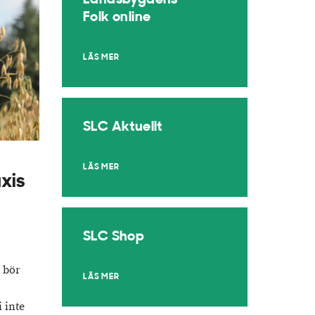
Landsbygdens
Folk online
LÄS MER
SLC Aktuellt
LÄS MER
xis
SLC Shop
 bör
LÄS MER
 inte