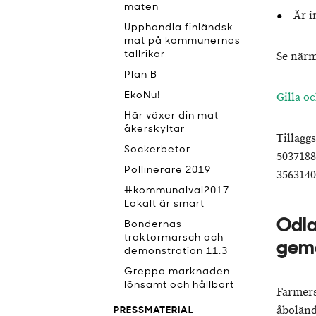
maten
Är i
Upphandla finländsk
mat på kommunernas
tallrikar
Se närm
Plan B
EkoNu!
Gilla o
Här växer din mat -
åkerskyltar
Tillägg
Sockerbetor
503718
Pollinerare 2019
356314
#kommunalval2017
Lokalt är smart
Odla
Böndernas
traktormarsch och
gem
demonstration 11.3
Greppa marknaden –
lönsamt och hållbart
Farmers
åboländ
PRESSMATERIAL