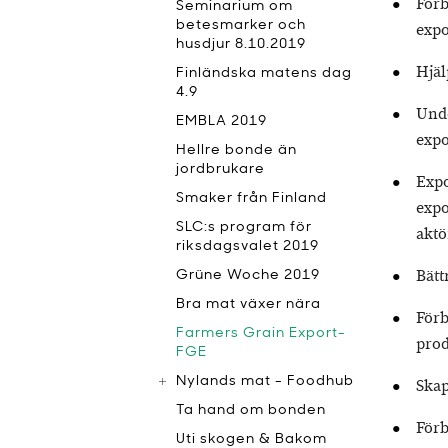
Förb
Seminarium om
betesmarker och
expo
husdjur 8.10.2019
Hjäl
Finländska matens dag
4.9
Unde
EMBLA 2019
expo
Hellre bonde än
jordbrukare
Expo
Smaker från Finland
expo
SLC:s program för
aktö
riksdagsvalet 2019
Bätt
Grüne Woche 2019
Bra mat växer nära
Förb
Farmers Grain Export-
pro
FGE
Nylands mat - Foodhub
Skap
Ta hand om bonden
Förb
Uti skogen & Bakom