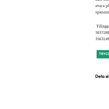
svara p
spannmå
Tillägg
503718
356314
TRYC
Dela s