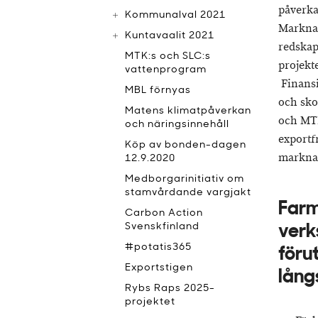
påverka
Kommunalval 2021
Marknad
Kuntavaalit 2021
redskap
MTK:s och SLC:s
projekt
vattenprogram
Finansi
MBL förnyas
och sko
Matens klimatpåverkan
och MTK
och näringsinnehåll
exportf
Köp av bonden-dagen
marknad
12.9.2020
Medborgarinitiativ om
stamvårdande vargjakt
Farm
Carbon Action
Svenskfinland
verk
#potatis365
föru
Exportstigen
lång
Rybs Raps 2025-
projektet