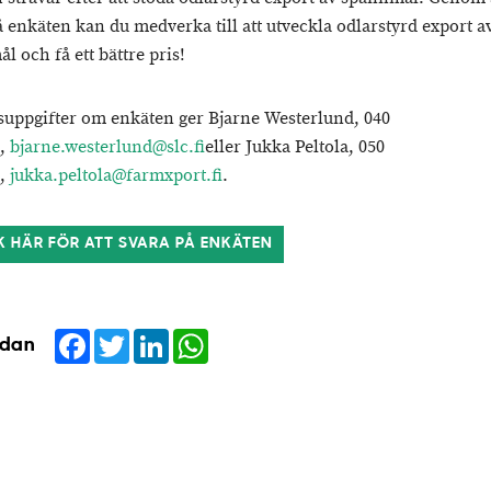
å enkäten kan du medverka till att utveckla odlarstyrd export a
l och få ett bättre pris!
suppgifter om enkäten ger Bjarne Westerlund, 040
8,
bjarne.westerlund@slc.fi
eller Jukka Peltola, 050
0,
jukka.peltola@farmxport.fi
.
K HÄR FÖR ATT SVARA PÅ ENKÄTEN
Facebook
Twitter
LinkedIn
WhatsApp
idan