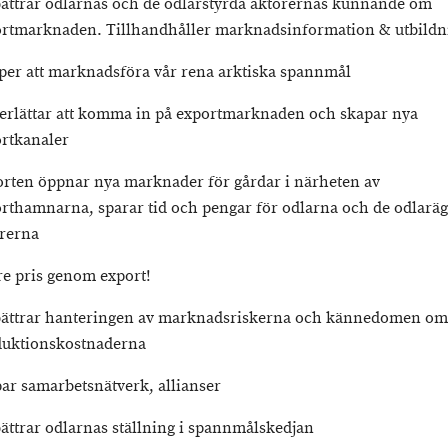
ättrar odlarnas och de odlarstyrda aktörernas kunnande om
rtmarknaden. Tillhandhåller marknadsinformation & utbildn
per att marknadsföra vår rena arktiska spannmål
rlättar att komma in på exportmarknaden och skapar nya
rtkanaler
rten öppnar nya marknader för gårdar i närheten av
rthamnarna, sparar tid och pengar för odlarna och de odlarä
rerna
re pris genom export!
ättrar hanteringen av marknadsriskerna och kännedomen om
duktionskostnaderna
ar samarbetsnätverk, allianser
ättrar odlarnas ställning i spannmålskedjan