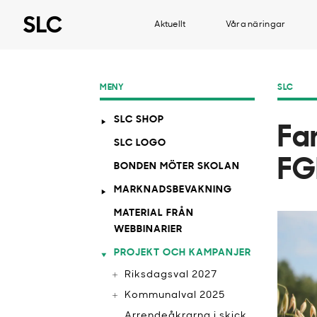
Aktuellt
Våra näringar
MENY
SLC
SLC SHOP
Fa
SLC LOGO
FG
BONDEN MÖTER SKOLAN
MARKNADSBEVAKNING
MATERIAL FRÅN
WEBBINARIER
PROJEKT OCH KAMPANJER
Riksdagsval 2027
Kommunalval 2025
Arrendeåkrarna i skick