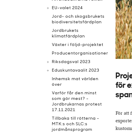
EU-valet 2024
Jord- och skogsbrukets
biodiversitetsfärdplan
Jordbrukets
klimatfärdplan
Växter i följd-projektet
Producentorganisationer
Riksdagsval 2023
Eduskuntavaalit 2023
Proj
Inhemsk mat världen
för 
över
Varför får den minst
span
som gör mest? -
Jordbrukarnas protest
17.11.2021
För att
Tillbaka till rötterna -
exporte
MTK:s och SLC:s
kustomr
jordmånsprogram