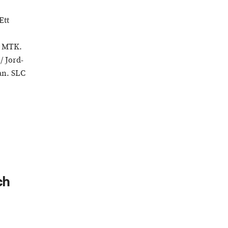
Ett
d MTK.
/ Jord-
an. SLC
ch