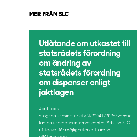
MER FRÅN SLC
Utlåtande om utkastet till
statsrådets förordning
om ändring av
statsrådets förordning
om dispenser enligt
jaktlagen
Jord- och
skogsbruksministerietVN/20041/2026Svenska
lantbruksproducenternas centralförbund SLC
r.f. tackar för möjligheten att lämna