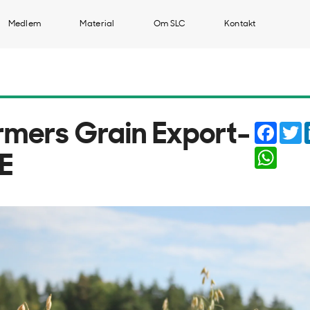
Medlem
Material
Om SLC
Kontakt
Faceb
T
rmers Grain Export-
Whats
E