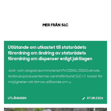
MER FRÅN SLC
Utlåtande om utkastet till statsrådets
förordning om ändring av statsrådets
förordning om dispenser enligt jaktlagen
Jord- och skogsbruksministerietVN/20041/2026Svenska
lantbruksproducenternas centralförbund SLC r.f. tackar för
möjligheten att lämna utlåtande om u...
UTLÅTANDEN
07.08.2026