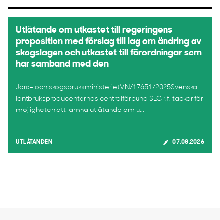
Utlåtande om utkastet till regeringens
proposition med förslag till lag om ändring av
skogslagen och utkastet till förordningar som
har samband med den
Jord- och skogsbruksministerietVN/17651/2025Svenska
lantbruksproducenternas centralförbund SLC r.f. tackar för
möjligheten att lämna utlåtande om u...
UTLÅTANDEN
07.08.2026