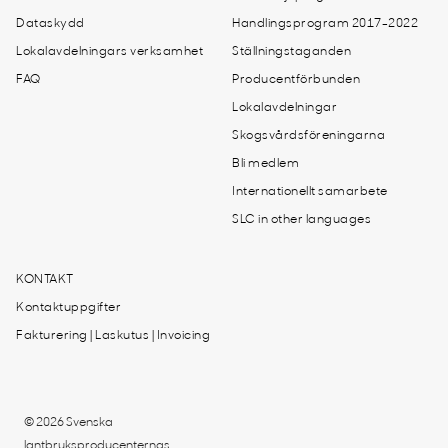
Dataskydd
Handlingsprogram 2017-2022
Lokalavdelningars verksamhet
Ställningstaganden
FAQ
Producentförbunden
Lokalavdelningar
Skogsvårdsföreningarna
Bli medlem
Internationellt samarbete
SLC in other languages
KONTAKT
Kontaktuppgifter
Fakturering | Laskutus | Invoicing
© 2026 Svenska
lantbruksproducenternas