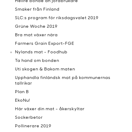
Hellre bonde än jordbrukare
Smaker från Finland
SLC:s program för riksdagsvalet 2019
Grüne Woche 2019
Bra mat växer nära
Farmers Grain Export-FGE
Nylands mat - Foodhub
Ta hand om bonden
Uti skogen & Bakom maten
Upphandla finländsk mat på kommunernas
tallrikar
Plan B
EkoNu!
Här växer din mat - åkerskyltar
Sockerbetor
Pollinerare 2019