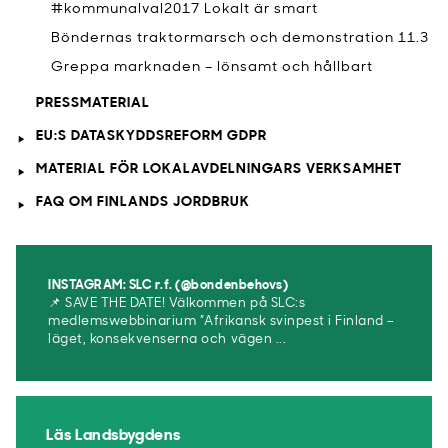
#kommunalval2017 Lokalt är smart
Böndernas traktormarsch och demonstration 11.3
Greppa marknaden – lönsamt och hållbart
PRESSMATERIAL
EU:S DATASKYDDSREFORM GDPR
MATERIAL FÖR LOKALAVDELNINGARS VERKSAMHET
FAQ OM FINLANDS JORDBRUK
INSTAGRAM: SLC r.f. (@bondenbehovs)
📌 SAVE THE DATE! Välkommen på SLC:s
medlemswebbinarium ”Afrikansk svinpest i Finland –
läget, konsekvenserna och vägen ...
Läs Landsbygdens