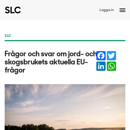
Logga in
SLC
Facebook
Twitter
Frågor och svar om jord- och
skogsbrukets aktuella EU-
LinkedIn
Whats
frågor