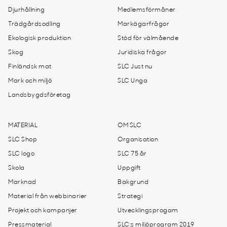
Djurhållning
Medlemsförmåner
Trädgårdsodling
Markägarfrågor
Ekologisk produktion
Stöd för välmående
Skog
Juridiska frågor
Finländsk mat
SLC Just nu
Mark och miljö
SLC Unga
Landsbygdsföretag
MATERIAL
OM SLC
SLC Shop
Organisation
SLC logo
SLC 75 år
Skola
Uppgift
Marknad
Bakgrund
Material från webbinarier
Strategi
Projekt och kampanjer
Utvecklingsprogam
Pressmaterial
SLC:s miljöprogram 2019