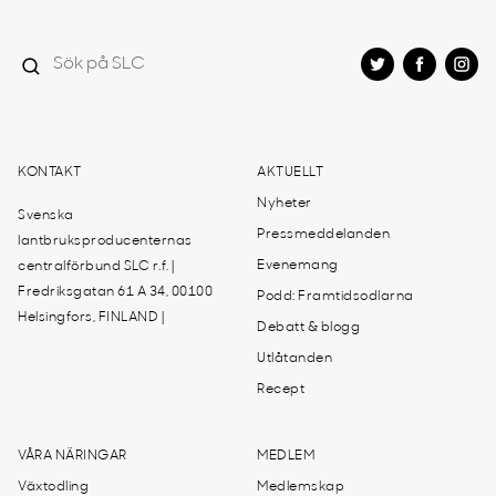
KONTAKT
AKTUELLT
Nyheter
Svenska
Pressmeddelanden
lantbruksproducenternas
Evenemang
centralförbund SLC r.f. |
Fredriksgatan 61 A 34, 00100
Podd: Framtidsodlarna
Helsingfors, FINLAND |
Debatt & blogg
Utlåtanden
Recept
VÅRA NÄRINGAR
MEDLEM
Växtodling
Medlemskap