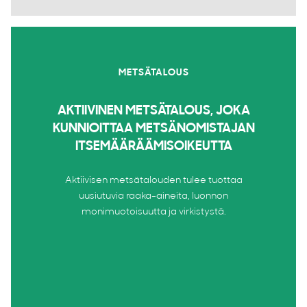
METSÄTALOUS
AKTIIVINEN METSÄTALOUS, JOKA
KUNNIOITTAA METSÄNOMISTAJAN
ITSEMÄÄRÄÄMISOIKEUTTA
Aktiivisen metsätalouden tulee tuottaa
uusiutuvia raaka-aineita, luonnon
monimuotoisuutta ja virkistystä.