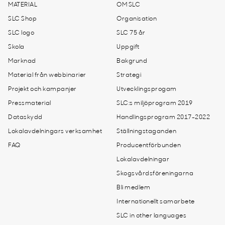
MATERIAL
OM SLC
SLC Shop
Organisation
SLC logo
SLC 75 år
Skola
Uppgift
Marknad
Bakgrund
Material från webbinarier
Strategi
Projekt och kampanjer
Utvecklingsprogam
Pressmaterial
SLC:s miljöprogram 2019
Dataskydd
Handlingsprogram 2017-2022
Lokalavdelningars verksamhet
Ställningstaganden
FAQ
Producentförbunden
Lokalavdelningar
Skogsvårdsföreningarna
Bli medlem
Internationellt samarbete
SLC in other languages