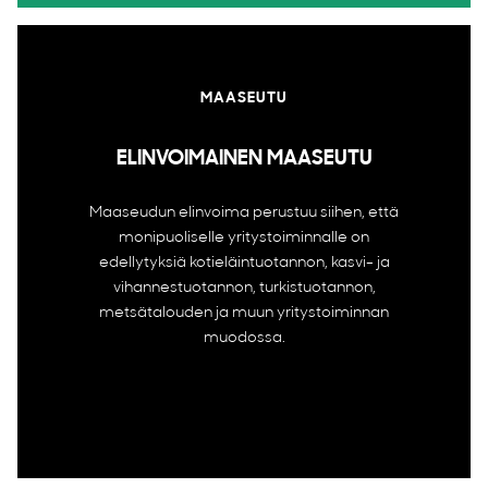
MAASEUTU
ELINVOIMAINEN MAASEUTU
Maaseudun elinvoima perustuu siihen, että
monipuoliselle yritystoiminnalle on
edellytyksiä kotieläintuotannon, kasvi- ja
vihannestuotannon, turkistuotannon,
metsätalouden ja muun yritystoiminnan
muodossa.