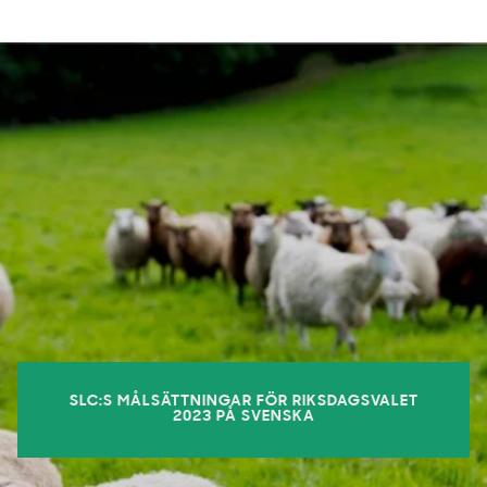
SLC:S MÅLSÄTTNINGAR FÖR RIKSDAGSVALET
2023 PÅ SVENSKA