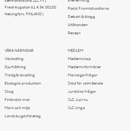
Evenemang
centralförbund SLC r.f. |
Fredriksgatan 61 A 34, 00100
Podd: Framtidsodlarna
Helsingfors, FINLAND |
Debatt & blogg
Utlåtanden
Recept
VÅRA NÄRINGAR
MEDLEM
Växtodling
Medlemskap
Djurhållning
Medlemsförmåner
Trädgårdsodling
Markägarfrågor
Ekologisk produktion
Stöd för välmående
Skog
Juridiska frågor
Finländsk mat
SLC Just nu
Mark och miljö
SLC Unga
Landsbygdsföretag