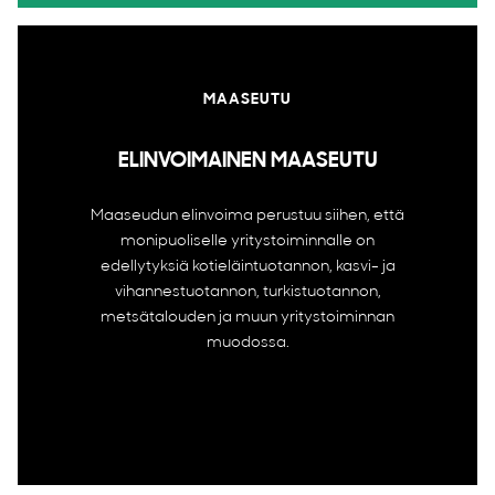
MAASEUTU
ELINVOIMAINEN MAASEUTU
Maaseudun elinvoima perustuu siihen, että
monipuoliselle yritystoiminnalle on
edellytyksiä kotieläintuotannon, kasvi- ja
vihannestuotannon, turkistuotannon,
metsätalouden ja muun yritystoiminnan
muodossa.