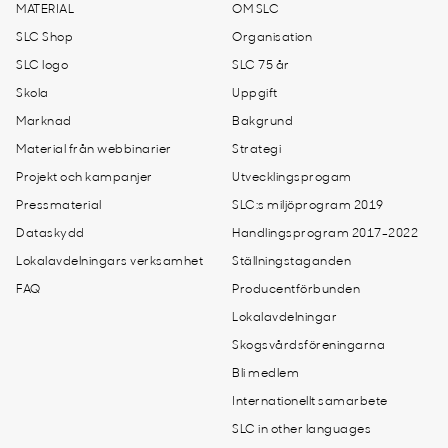
MATERIAL
OM SLC
SLC Shop
Organisation
SLC logo
SLC 75 år
Skola
Uppgift
Marknad
Bakgrund
Material från webbinarier
Strategi
Projekt och kampanjer
Utvecklingsprogam
Pressmaterial
SLC:s miljöprogram 2019
Dataskydd
Handlingsprogram 2017-2022
Lokalavdelningars verksamhet
Ställningstaganden
FAQ
Producentförbunden
Lokalavdelningar
Skogsvårdsföreningarna
Bli medlem
Internationellt samarbete
SLC in other languages