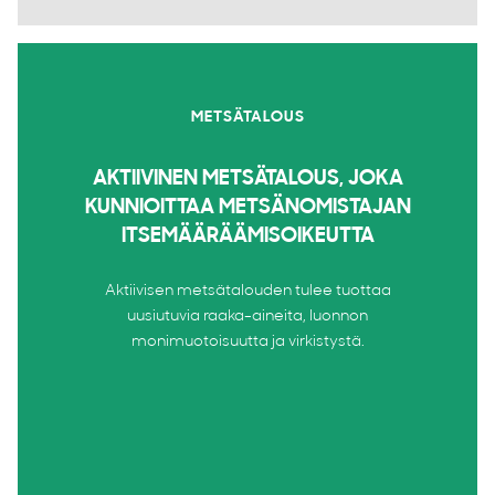
METSÄTALOUS
AKTIIVINEN METSÄTALOUS, JOKA
KUNNIOITTAA METSÄNOMISTAJAN
ITSEMÄÄRÄÄMISOIKEUTTA
Aktiivisen metsätalouden tulee tuottaa
uusiutuvia raaka-aineita, luonnon
monimuotoisuutta ja virkistystä.