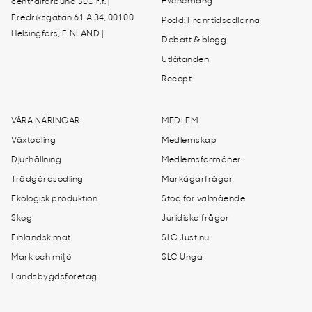
Evenemang
centralförbund SLC r.f. |
Fredriksgatan 61 A 34, 00100
Podd: Framtidsodlarna
Helsingfors, FINLAND |
Debatt & blogg
Utlåtanden
Recept
VÅRA NÄRINGAR
MEDLEM
Växtodling
Medlemskap
Djurhållning
Medlemsförmåner
Trädgårdsodling
Markägarfrågor
Ekologisk produktion
Stöd för välmående
Skog
Juridiska frågor
Finländsk mat
SLC Just nu
Mark och miljö
SLC Unga
Landsbygdsföretag