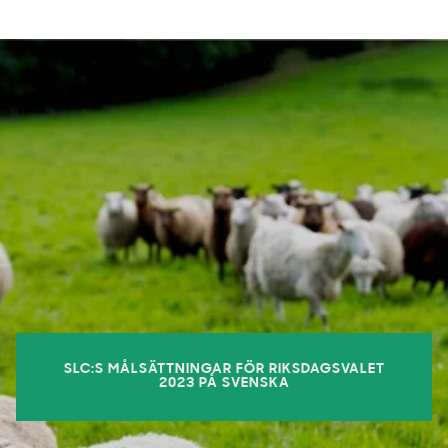
SLC:S MÅLSÄTTNINGAR FÖR RIKSDAGSVALET
2023 PÅ SVENSKA