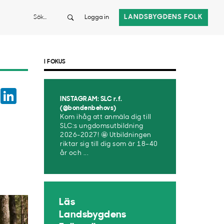
Sök
LANDSBYGDENS FOLK
Logga in
I FOKUS
book
Twitter
LinkedIn
INSTAGRAM: SLC r.f.
sApp
(@bondenbehovs)
Kom ihåg att anmäla dig till
SLC:s ungdomsutbildning
2026-2027! 🤩 Utbildningen
riktar sig till dig som är 18–40
år och ...
Läs
Landsbygdens