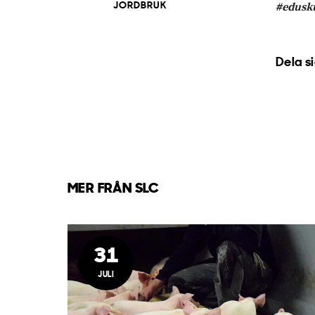
#edusku
JORDBRUK
Dela s
MER FRÅN SLC
31
JULI