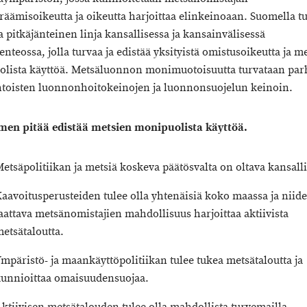
räämisoikeutta ja oikeutta harjoittaa elinkeinoaan. Suomella tu
a pitkäjänteinen linja kansallisessa ja kansainvälisessä
nteossa, jolla turvaa ja edistää yksityistä omistusoikeutta ja m
lista käyttöä. Metsäluonnon monimuotoisuutta turvataan par
toisten luonnonhoitokeinojen ja luonnonsuojelun keinoin.
en pitää edistää metsien monipuolista käyttöä.
etsäpolitiikan ja metsiä koskeva päätösvalta on oltava kansalli
aavoitusperusteiden tulee olla yhtenäisiä koko maassa ja niid
aattava metsänomistajien mahdollisuus harjoittaa aktiivista
etsätaloutta.
mpäristö- ja maankäyttöpolitiikan tulee tukea metsätaloutta ja
unnioittaa omaisuudensuojaa.