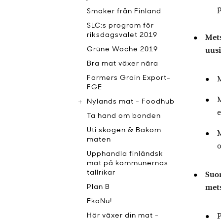
p
Smaker från Finland
SLC:s program för
riksdagsvalet 2019
Met
uusi
Grüne Woche 2019
Bra mat växer nära
M
Farmers Grain Export-
FGE
M
Nylands mat - Foodhub
e
Ta hand om bonden
Uti skogen & Bakom
M
maten
o
Upphandla finländsk
mat på kommunernas
tallrikar
Suom
mets
Plan B
EkoNu!
P
Här växer din mat -