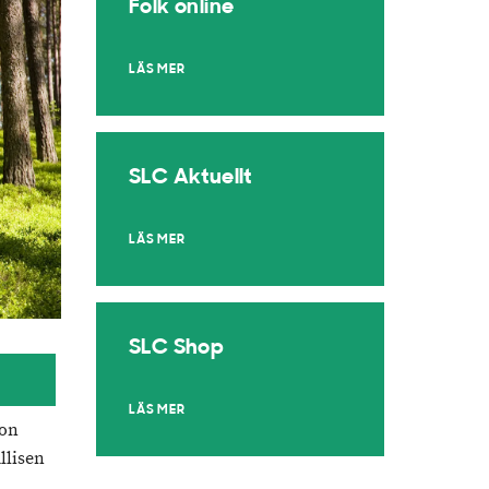
Folk online
LÄS MER
SLC Aktuellt
LÄS MER
SLC Shop
LÄS MER
non
llisen