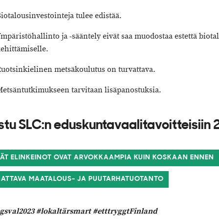
iotalousinvestointeja tulee edistää.
mpäristöhallinto ja -sääntely eivät saa muodostaa estettä biot
ehittämiselle.
uotsinkielinen metsäkoulutus on turvattava.
etsäntutkimukseen tarvitaan lisäpanostuksia.
stu SLC:n eduskuntavaalitavoitteisiin
EÄT ELINKEINOT OVAT ARVOKKAAMPIA KUIN KOSKAAN ENNEN
ATTAVA MAATALOUS- JA PUUTARHATUOTANTO
gsval2023 #lokaltärsmart #etttryggtFinland