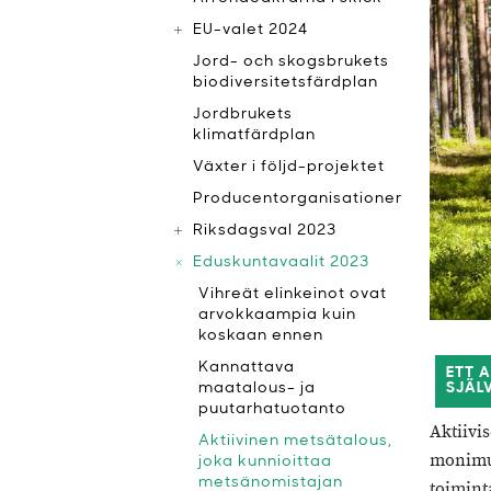
EU-valet 2024
Jord- och skogsbrukets
biodiversitetsfärdplan
Jordbrukets
klimatfärdplan
Växter i följd-projektet
Producentorganisationer
Riksdagsval 2023
Eduskuntavaalit 2023
Vihreät elinkeinot ovat
arvokkaampia kuin
koskaan ennen
Kannattava
ETT 
maatalous- ja
SJÄL
puutarhatuotanto
Aktiivi
Aktiivinen metsätalous,
monimuo
joka kunnioittaa
metsänomistajan
toimint