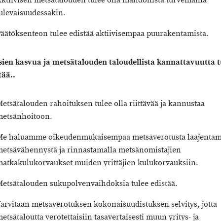
ktiivisen metsätalouden tulee olla mahdollista turvemailla
ulevaisuudessakin.
äätöksenteon tulee edistää aktiivisempaa puurakentamista.
ien kasvua ja metsätalouden taloudellista kannattavuutta t
tää.
.
etsätalouden rahoituksen tulee olla riittävää ja kannustaa
metsänhoitoon.
Me haluamme oikeudenmukaisempaa metsäverotusta laajentam
etsävähennystä ja rinnastamalla metsänomistajien
atkakulukorvaukset muiden yrittäjien kulukorvauksiin.
etsätalouden sukupolvenvaihdoksia tulee edistää.
arvitaan metsäverotuksen kokonaisuudistuksen selvitys, jotta
etsätaloutta verotettaisiin tasavertaisesti muun yritys- ja