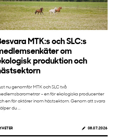
Besvara MTK:s och SLC:s
medlemsenkäter om
ekologisk produktion och
hästsektorn
ust nu genomför MTK och SLC två
edlemsbarometrar – en för ekologiska producenter
ch en för aktörer inom hästsektorn. Genom att svara
jälper du ...
YHETER
08.07.2026