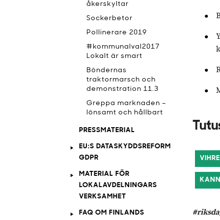
åkerskyltar
B
Sockerbetor
Pollinerare 2019
Y
#kommunalval2017
k
Lokalt är smart
R
Böndernas
traktormarsch och
demonstration 11.3
M
Greppa marknaden –
lönsamt och hållbart
Tutu
PRESSMATERIAL
EU:S DATASKYDDSREFORM
GDPR
VIHR
MATERIAL FÖR
KANN
LOKALAVDELNINGARS
VERKSAMHET
#riksda
FAQ OM FINLANDS