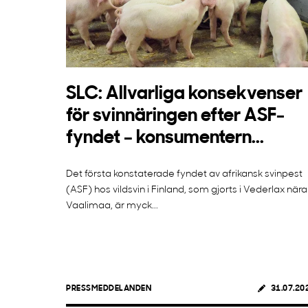
SLC: Allvarliga konsekvenser
för svinnäringen efter ASF-
fyndet – konsumentern...
Det första konstaterade fyndet av afrikansk svinpest
(ASF) hos vildsvin i Finland, som gjorts i Vederlax nära
Vaalimaa, är myck...
PRESSMEDDELANDEN
31.07.20