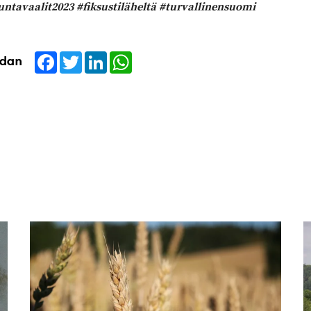
ntavaalit2023 #fiksustiläheltä #turvallinensuomi
Facebook
Twitter
LinkedIn
WhatsApp
idan