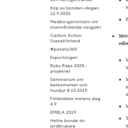
A
och näringsinnehåll
t
Köp av bonden-dagen
12.9.2020
P
Medborgarinitiativ om
stamvårdande vargjakt
Mets
Carbon Action
Svenskfinland
edis
#potatis365
Exportstigen
M
Rybs Raps 2025-
projektet
Seminarium om
betesmarker och
m
husdjur 8.10.2019
m
Finländska matens dag
4.9
M
EMBLA 2019
T
Hellre bonde än
m
jordbrukare