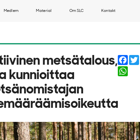
Medlem
Material
Om SLC
Kontakt
Face
tiivinen metsätalous,
What
a kunnioittaa
tsänomistajan
semääräämisoikeutta