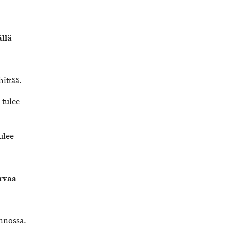
llä
hittää.
 tulee
ulee
urvaa
unnossa.