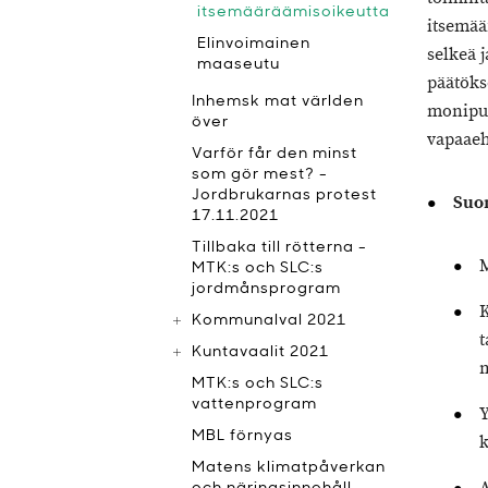
itsemääräämisoikeutta
itsemää
Elinvoimainen
selkeä j
maaseutu
päätökse
Inhemsk mat världen
monipuo
över
vapaaeh
Varför får den minst
som gör mest? -
Jordbrukarnas protest
Suom
17.11.2021
Tillbaka till rötterna -
M
MTK:s och SLC:s
jordmånsprogram
K
Kommunalval 2021
t
Kuntavaalit 2021
m
MTK:s och SLC:s
vattenprogram
Y
MBL förnyas
k
Matens klimatpåverkan