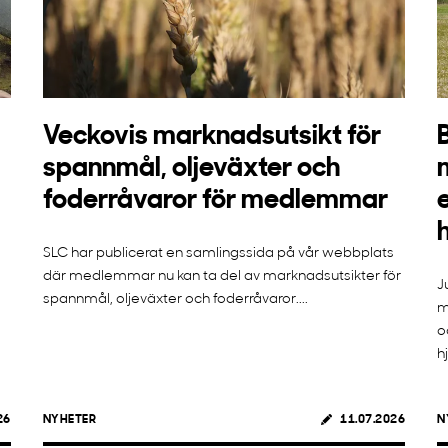
Veckovis marknadsutsikt för
spannmål, oljeväxter och
foderråvaror för medlemmar
SLC har publicerat en samlingssida på vår webbplats
där medlemmar nu kan ta del av marknadsutsikter för
J
spannmål, oljeväxter och foderråvaror....
m
o
h
26
NYHETER
11.07.2026
N