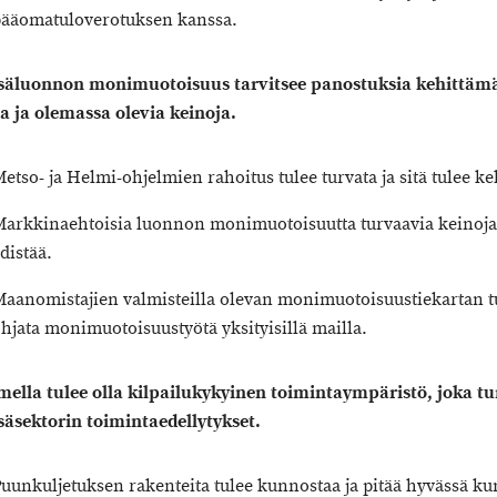
ääomatuloverotuksen kanssa.
säluonnon monimuotoisuus tarvitsee panostuksia kehittämä
a ja olemassa olevia keinoja
.
etso- ja Helmi-ohjelmien rahoitus tulee turvata ja sitä tulee ke
arkkinaehtoisia luonnon monimuotoisuutta turvaavia keinoja
distää.
aanomistajien valmisteilla olevan monimuotoisuustiekartan t
hjata monimuotoisuustyötä yksityisillä mailla.
ella tulee olla kilpailukykyinen toimintaympäristö, joka t
äsektorin toimintaedellytykset.
uunkuljetuksen rakenteita tulee kunnostaa ja pitää hyvässä k