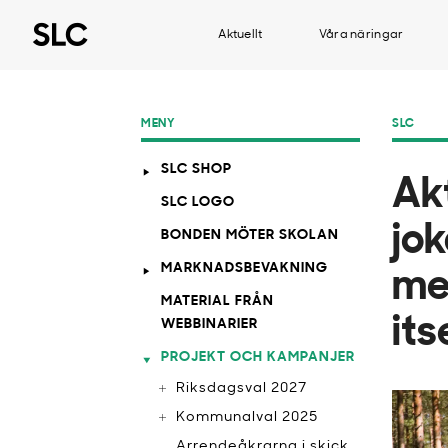
Aktuellt
Våra näringar
MENY
SLC
SLC SHOP
Ak
SLC LOGO
jok
BONDEN MÖTER SKOLAN
MARKNADSBEVAKNING
me
MATERIAL FRÅN
it
WEBBINARIER
PROJEKT OCH KAMPANJER
Riksdagsval 2027
Kommunalval 2025
Arrendeåkrarna i skick