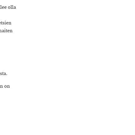
lee olla
etsien
haiten
sta.
en on