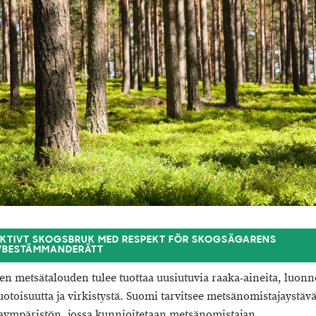
AKTIVT SKOGSBRUK MED RESPEKT FÖR SKOGSÄGARENS
VBESTÄMMANDERÄTT
sen metsätalouden tulee tuottaa uusiutuvia raaka-aineita, luon
toisuutta ja virkistystä. Suomi tarvitsee metsänomistajaystävä
aympäristön, jossa kunnioitetaan metsänomistajan