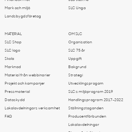
Finländsk mat
SLC Just nu
Mark och miljö
SLC Unga
Landsbygdsföretag
MATERIAL
OM SLC
SLC Shop
Organisation
SLC logo
SLC 75 år
Skola
Uppgift
Marknad
Bakgrund
Material från webbinarier
Strategi
Projekt och kampanjer
Utvecklingsprogam
Pressmaterial
SLC:s miljöprogram 2019
Dataskydd
Handlingsprogram 2017-2022
Lokalavdelningars verksamhet
Ställningstaganden
FAQ
Producentförbunden
Lokalavdelningar