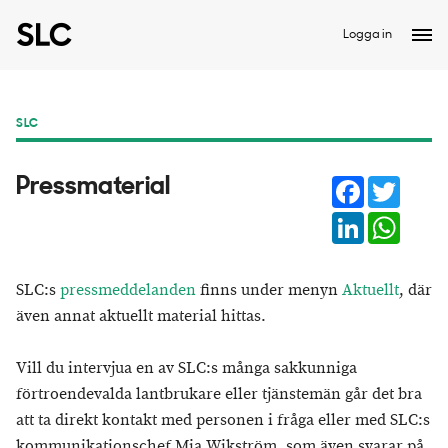
Logga in
SLC
Facebook
Twitter
Pressmaterial
LinkedIn
Whats
SLC:s
pressmeddelanden
finns under menyn
Aktuellt
, där
även annat aktuellt material hittas.
Vill du intervjua en av SLC:s många sakkunniga
förtroendevalda lantbrukare eller tjänstemän går det bra
att ta direkt kontakt med personen i fråga eller med SLC:s
kommunikationschef Mia Wikström, som även svarar på