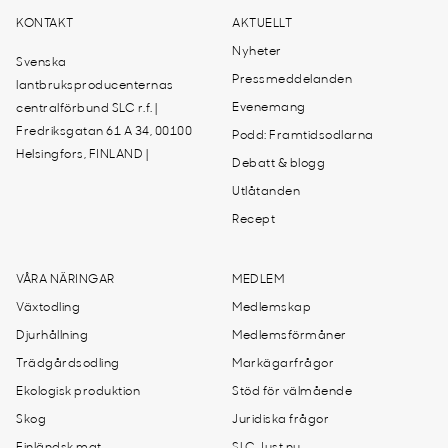
KONTAKT
AKTUELLT
Nyheter
Svenska
Pressmeddelanden
lantbruksproducenternas
Evenemang
centralförbund SLC r.f. |
Fredriksgatan 61 A 34, 00100
Podd: Framtidsodlarna
Helsingfors, FINLAND |
Debatt & blogg
Utlåtanden
Recept
VÅRA NÄRINGAR
MEDLEM
Växtodling
Medlemskap
Djurhållning
Medlemsförmåner
Trädgårdsodling
Markägarfrågor
Ekologisk produktion
Stöd för välmående
Skog
Juridiska frågor