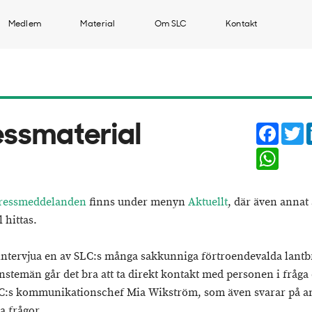
Medlem
Material
Om SLC
Kontakt
Faceb
T
essmaterial
Whats
ressmeddelanden
finns under menyn
Aktuellt
, där även annat 
 hittas.
 intervjua en av SLC:s många sakkunniga förtroendevalda lant
änstemän går det bra att ta direkt kontakt med personen i fråga 
:s kommunikationschef Mia Wikström, som även svarar på a
a frågor.