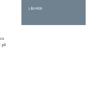
LÄS MER
dra
r på