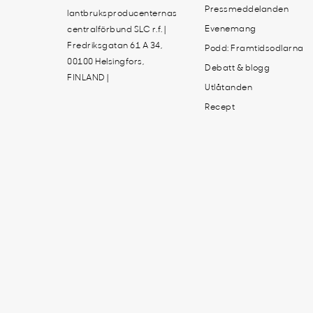
Pressmeddelanden
lantbruksproducenternas
Evenemang
centralförbund SLC r.f. |
Fredriksgatan 61 A 34,
Podd: Framtidsodlarna
00100 Helsingfors,
Debatt & blogg
FINLAND |
Utlåtanden
Recept