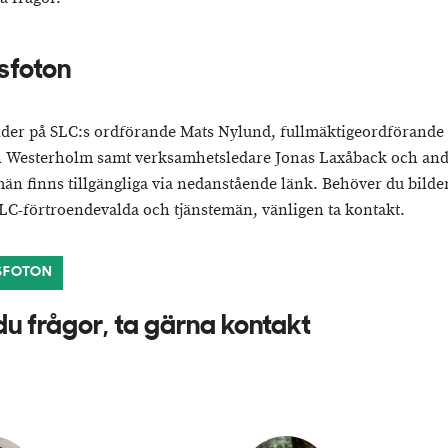
sfoton
lder på SLC:s ordförande Mats Nylund, fullmäktigeordförande
n Westerholm samt verksamhetsledare Jonas Laxåback och an
män finns tillgängliga via nedanstående länk. Behöver du bilde
LC-förtroendevalda och tjänstemän, vänligen ta kontakt.
SFOTON
du frågor, ta gärna kontakt