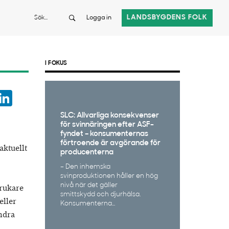
Sök
LANDSBYGDENS FOLK
Logga in
I FOKUS
ook
witter
LinkedIn
App
SLC: Allvarliga konsekvenser
för svinnäringen efter ASF-
fyndet – konsumenternas
förtroende är avgörande för
aktuellt
producenterna
– Den inhemska
svinproduktionen håller en hög
nivå när det gäller
brukare
smittskydd och djurhälsa.
eller
Konsumenterna...
ndra