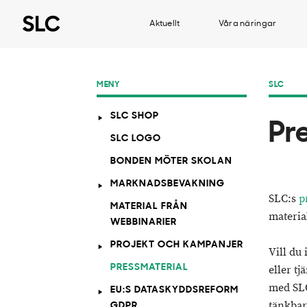
Aktuellt
Våra näringar
MENY
SLC
SLC SHOP
Pr
SLC LOGO
BONDEN MÖTER SKOLAN
MARKNADSBEVAKNING
SLC:s
p
MATERIAL FRÅN
material
WEBBINARIER
PROJEKT OCH KAMPANJER
Vill du
PRESSMATERIAL
eller tj
med SLC
EU:S DATASKYDDSREFORM
tänkbar
GDPR