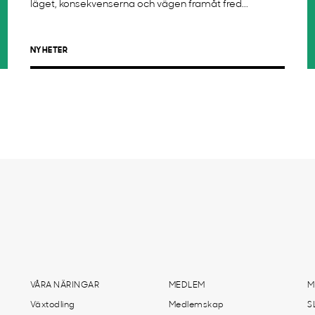
läget, konsekvenserna och vägen framåt fred...
NYHETER
VÅRA NÄRINGAR
MEDLEM
M
Växtodling
Medlemskap
S