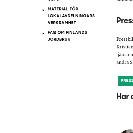
MATERIAL FÖR
LOKALAVDELNINGARS
Pres
VERKSAMHET
FAQ OM FINLANDS
Pressbi
JORDBRUK
Kristia
tjänste
andra S
PRES
Har 