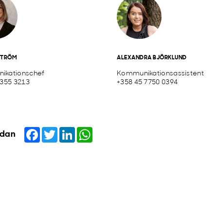
STRÖM
ALEXANDRA BJÖRKLUND
ikationschef
Kommunikationsassistent
 355 3213
+358 45 7750 0394
Facebook
Twitter
LinkedIn
WhatsApp
idan