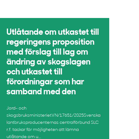
Utlåtande om utkastet till
regeringens proposition
med förslag till lag om
ändring av skogslagen
och utkastet till
förordningar som har
samband med den
Jord- och
skogsbruksministerietVN/17651/2025Svenska
lantbruksproducenternas centralförbund SLC
r.f. tackar för möjligheten att lämna
utlåtande om u...