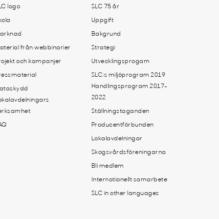
LC logo
SLC 75 år
kola
Uppgift
arknad
Bakgrund
aterial från webbinarier
Strategi
rojekt och kampanjer
Utvecklingsprogam
ressmaterial
SLC:s miljöprogram 2019
Handlingsprogram 2017-
ataskydd
2022
okalavdelningars
erksamhet
Ställningstaganden
AQ
Producentförbunden
Lokalavdelningar
Skogsvårdsföreningarna
Bli medlem
Internationellt samarbete
SLC in other languages