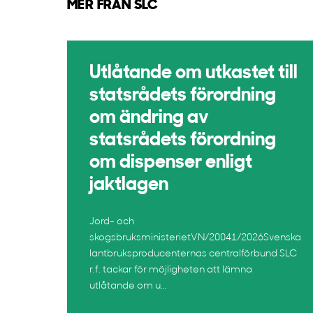
MER FRÅN SLC
Utlåtande om utkastet till
statsrådets förordning
om ändring av
statsrådets förordning
om dispenser enligt
jaktlagen
Jord- och
skogsbruksministerietVN/20041/2026Svenska
lantbruksproducenternas centralförbund SLC
r.f. tackar för möjligheten att lämna
utlåtande om u...