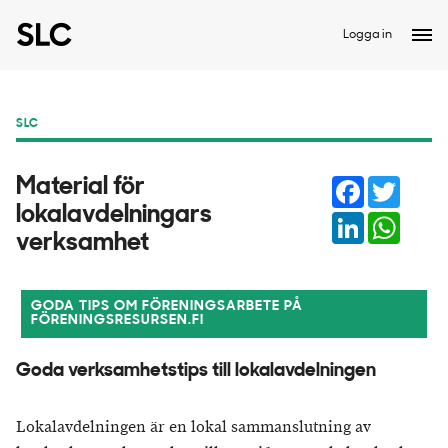
Logga in
SLC
Facebook
Twitter
Material för
lokalavdelningars
LinkedIn
Whats
verksamhet
GODA TIPS OM FÖRENINGSARBETE PÅ
FÖRENINGSRESURSEN.FI
Goda verksamhetstips till lokalavdelningen
Lokalavdelningen är en lokal sammanslutning av