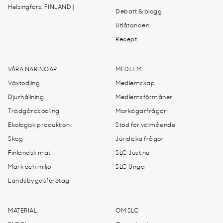
Helsingfors, FINLAND |
Debatt & blogg
Utlåtanden
Recept
VÅRA NÄRINGAR
MEDLEM
Växtodling
Medlemskap
Djurhållning
Medlemsförmåner
Trädgårdsodling
Markägarfrågor
Ekologisk produktion
Stöd för välmående
Skog
Juridiska frågor
Finländsk mat
SLC Just nu
Mark och miljö
SLC Unga
Landsbygdsföretag
MATERIAL
OM SLC