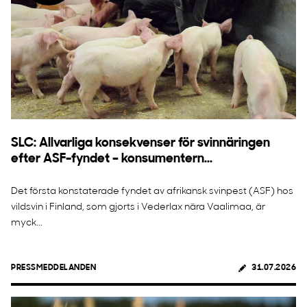
SLC: Allvarliga konsekvenser för svinnäringen
efter ASF-fyndet – konsumentern...
Det första konstaterade fyndet av afrikansk svinpest (ASF) hos
vildsvin i Finland, som gjorts i Vederlax nära Vaalimaa, är
myck...
PRESSMEDDELANDEN
31.07.2026