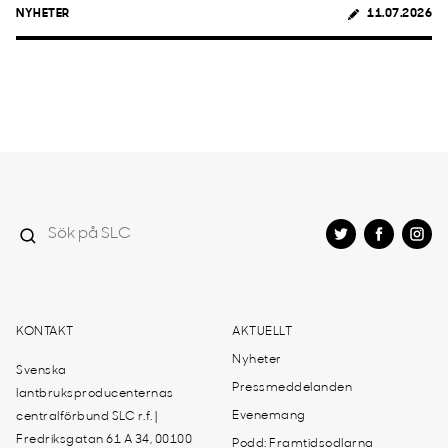
NYHETER
11.07.2026
KONTAKT
AKTUELLT
Nyheter
Svenska
Pressmeddelanden
lantbruksproducenternas
Evenemang
centralförbund SLC r.f. |
Fredriksgatan 61 A 34, 00100
Podd: Framtidsodlarna