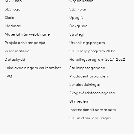
SLC Shop
Organisation
SLC logo
SLC 75 år
Skola
Uppgift
Marknad
Bakgrund
Material från webbinarier
Strategi
Projekt och kampanjer
Utvecklingsprogam
Pressmaterial
SLC:s miljöprogram 2019
Dataskydd
Handlingsprogram 2017-2022
Lokalavdelningars verksamhet
Ställningstaganden
FAQ
Producentförbunden
Lokalavdelningar
Skogsvårdsföreningarna
Bli medlem
Internationellt samarbete
SLC in other languages