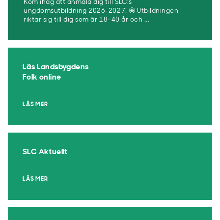
Kom ihåg att anmäla dig till SLC:s
ungdomsutbildning 2026-2027! 🤩 Utbildningen
riktar sig till dig som är 18–40 år och ...
Läs Landsbygdens
Folk online
LÄS MER
SLC Aktuellt
LÄS MER