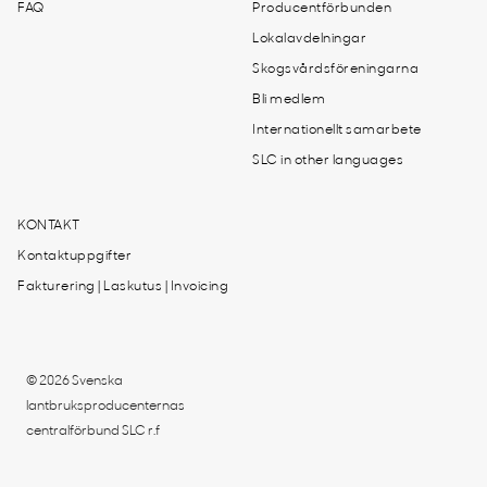
FAQ
Producentförbunden
Lokalavdelningar
Skogsvårdsföreningarna
Bli medlem
Internationellt samarbete
SLC in other languages
KONTAKT
Kontaktuppgifter
Fakturering | Laskutus | Invoicing
© 2026 Svenska
lantbruksproducenternas
centralförbund SLC r.f