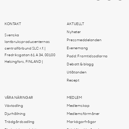
KONTAKT
AKTUELLT
Nyheter
Svenska
Pressmeddelanden
lantbruksproducenternas
Evenemang
centralförbund SLC r.f. |
Fredriksgatan 61 A 34, 00100
Podd: Framtidsodlarna
Helsingfors, FINLAND |
Debatt & blogg
Utlåtanden
Recept
VÅRA NÄRINGAR
MEDLEM
Växtodling
Medlemskap
Djurhållning
Medlemsförmåner
Trädgårdsodling
Markägarfrågor