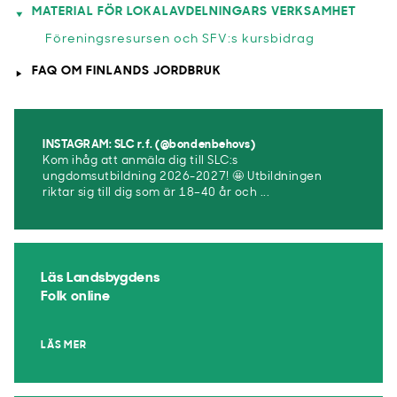
MATERIAL FÖR LOKALAVDELNINGARS VERKSAMHET
Föreningsresursen och SFV:s kursbidrag
FAQ OM FINLANDS JORDBRUK
INSTAGRAM: SLC r.f. (@bondenbehovs)
Kom ihåg att anmäla dig till SLC:s
ungdomsutbildning 2026-2027! 🤩 Utbildningen
riktar sig till dig som är 18–40 år och ...
Läs Landsbygdens
Folk online
LÄS MER