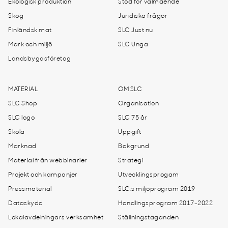
Ekologisk produktion
Stöd för välmående
Skog
Juridiska frågor
Finländsk mat
SLC Just nu
Mark och miljö
SLC Unga
Landsbygdsföretag
MATERIAL
OM SLC
SLC Shop
Organisation
SLC logo
SLC 75 år
Skola
Uppgift
Marknad
Bakgrund
Material från webbinarier
Strategi
Projekt och kampanjer
Utvecklingsprogam
Pressmaterial
SLC:s miljöprogram 2019
Dataskydd
Handlingsprogram 2017-2022
Lokalavdelningars verksamhet
Ställningstaganden