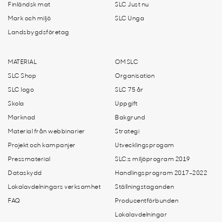
Finländsk mat
SLC Just nu
Mark och miljö
SLC Unga
Landsbygdsföretag
MATERIAL
OM SLC
SLC Shop
Organisation
SLC logo
SLC 75 år
Skola
Uppgift
Marknad
Bakgrund
Material från webbinarier
Strategi
Projekt och kampanjer
Utvecklingsprogam
Pressmaterial
SLC:s miljöprogram 2019
Dataskydd
Handlingsprogram 2017-2022
Lokalavdelningars verksamhet
Ställningstaganden
FAQ
Producentförbunden
Lokalavdelningar