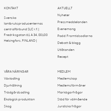
KONTAKT
AKTUELLT
Nyheter
Svenska
Pressmeddelanden
lantbruksproducenternas
Evenemang
centralförbund SLC r.f. |
Fredriksgatan 61 A 34, 00100
Podd: Framtidsodlarna
Helsingfors, FINLAND |
Debatt & blogg
Utlåtanden
Recept
VÅRA NÄRINGAR
MEDLEM
Växtodling
Medlemskap
Djurhållning
Medlemsförmåner
Trädgårdsodling
Markägarfrågor
Ekologisk produktion
Stöd för välmående
Skog
Juridiska frågor