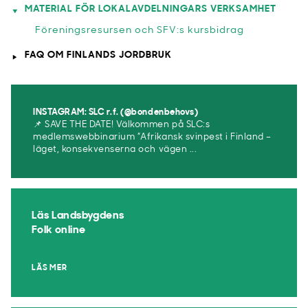
MATERIAL FÖR LOKALAVDELNINGARS VERKSAMHET
Föreningsresursen och SFV:s kursbidrag
FAQ OM FINLANDS JORDBRUK
INSTAGRAM: SLC r.f. (@bondenbehovs)
📌 SAVE THE DATE! Välkommen på SLC:s
medlemswebbinarium ”Afrikansk svinpest i Finland –
läget, konsekvenserna och vägen ...
Läs Landsbygdens
Folk online
LÄS MER