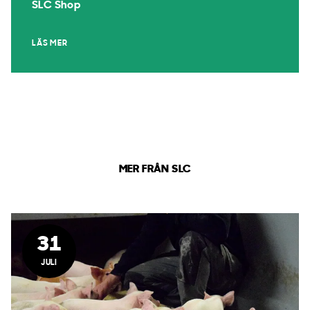
SLC Shop
LÄS MER
MER FRÅN SLC
31
JULI