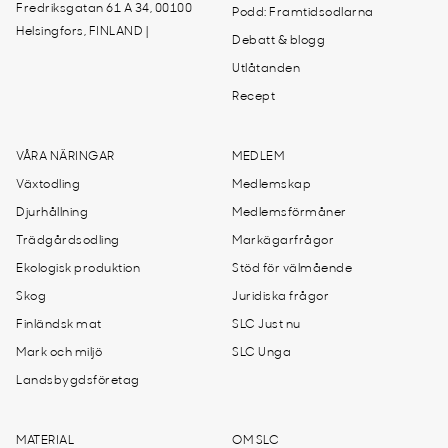
Fredriksgatan 61 A 34, 00100
Podd: Framtidsodlarna
Helsingfors, FINLAND |
Debatt & blogg
Utlåtanden
Recept
VÅRA NÄRINGAR
MEDLEM
Växtodling
Medlemskap
Djurhållning
Medlemsförmåner
Trädgårdsodling
Markägarfrågor
Ekologisk produktion
Stöd för välmående
Skog
Juridiska frågor
Finländsk mat
SLC Just nu
Mark och miljö
SLC Unga
Landsbygdsföretag
MATERIAL
OM SLC