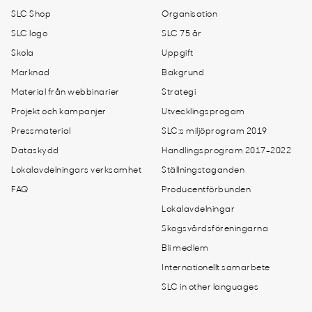
SLC Shop
Organisation
SLC logo
SLC 75 år
Skola
Uppgift
Marknad
Bakgrund
Material från webbinarier
Strategi
Projekt och kampanjer
Utvecklingsprogam
Pressmaterial
SLC:s miljöprogram 2019
Dataskydd
Handlingsprogram 2017-2022
Lokalavdelningars verksamhet
Ställningstaganden
FAQ
Producentförbunden
Lokalavdelningar
Skogsvårdsföreningarna
Bli medlem
Internationellt samarbete
SLC in other languages