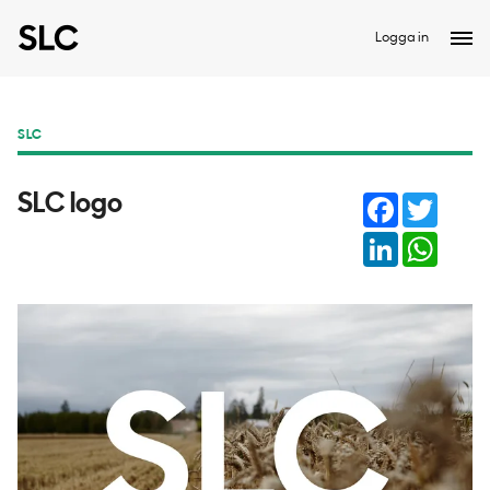
Logga in
SLC
Facebook
Twitter
SLC logo
LinkedIn
Whats