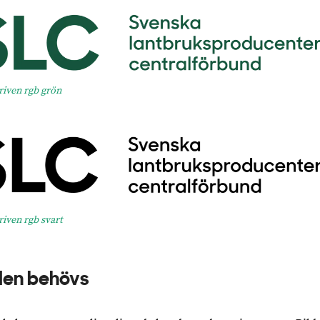
riven rgb grön
riven rgb svart
en behövs