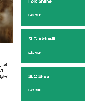
Folk online
LÄS MER
SLC Aktuellt
LÄS MER
ighet
Vi
SLC Shop
igital
LÄS MER