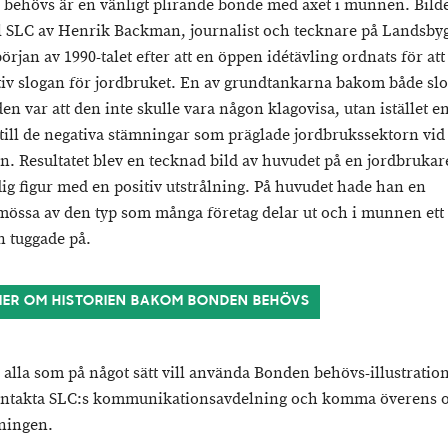
behövs är en vänligt plirande bonde med axet i munnen. Bild
ill SLC av Henrik Backman, journalist och tecknare på Landsby
början av 1990-talet efter att en öppen idétävling ordnats för att
tiv slogan för jordbruket. En av grundtankarna bakom både sl
en var att den inte skulle vara någon klagovisa, utan istället e
till de negativa stämningar som präglade jordbrukssektorn vid
en. Resultatet blev en tecknad bild av huvudet på en jordbrukar
g figur med en positiv utstrålning. På huvudet hade han en
össa av den typ som många företag delar ut och i munnen ett 
 tuggade på.
MER OM HISTORIEN BAKOM BONDEN BEHÖVS
 alla som på något sätt vill använda Bonden behövs-illustration
ontakta SLC:s kommunikationsavdelning och komma överens 
ningen.