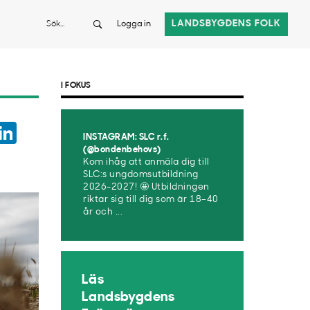
Sök
LANDSBYGDENS FOLK
Logga in
I FOKUS
ook
witter
LinkedIn
INSTAGRAM: SLC r.f.
App
(@bondenbehovs)
Kom ihåg att anmäla dig till
SLC:s ungdomsutbildning
2026-2027! 🤩 Utbildningen
riktar sig till dig som är 18–40
år och ...
Läs
Landsbygdens