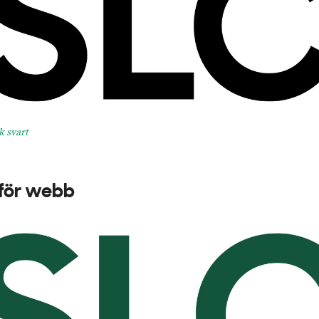
 svart
för webb