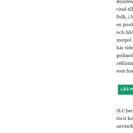
Bonden 
ritad t
Folk, i 
en posi
och bild
motpol 
här tid
godmodi
reklamm
som han
LÄS 
SLC ber
först k
använd