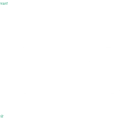
svart
it