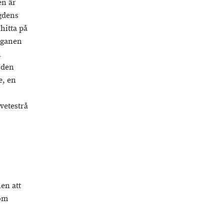
en är
gdens
 hitta på
oganen
n
 den
e, en
vetestrå
en att
om