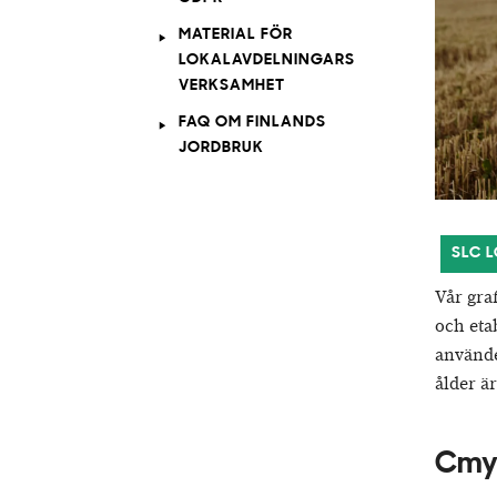
MATERIAL FÖR
LOKALAVDELNINGARS
VERKSAMHET
FAQ OM FINLANDS
JORDBRUK
SLC 
Vår gra
och eta
använde
ålder är
Cmyk