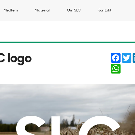
Medlem
Material
Om SLC
Kontakt
Faceb
T
C logo
Whats