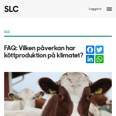
Logga in
SLC
Facebook
Twitter
FAQ: Vilken påverkan har
köttproduktion på klimatet?
LinkedIn
Whats