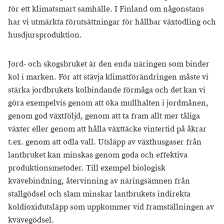
för ett klimatsmart samhälle. I Finland om någonstans
har vi utmärkta förutsättningar för hållbar växtodling och
husdjursproduktion.
Jord- och skogsbruket är den enda näringen som binder
kol i marken. För att stävja klimatförändringen måste vi
stärka jordbrukets kolbindande förmåga och det kan vi
göra exempelvis genom att öka mullhalten i jordmånen,
genom god växtföljd, genom att ta fram allt mer tåliga
växter eller genom att hålla växttäcke vintertid på åkrar
t.ex. genom att odla vall. Utsläpp av växthusgaser från
lantbruket kan minskas genom goda och effektiva
produktionsmetoder. Till exempel biologisk
kvävebindning, återvinning av näringsämnen från
stallgödsel och slam minskar lantbrukets indirekta
koldioxidutsläpp som uppkommer vid framställningen av
kvävegödsel.