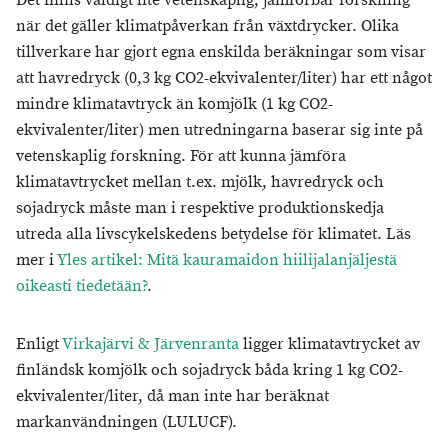
Det finns väldigt lite vetenskaplig, jämförbar forskning
när det gäller klimatpåverkan från växtdrycker. Olika
tillverkare har gjort egna enskilda beräkningar som visar
att havredryck (0,3 kg CO2-ekvivalenter/liter) har ett något
mindre klimatavtryck än komjölk (1 kg CO2-
ekvivalenter/liter) men utredningarna baserar sig inte på
vetenskaplig forskning. För att kunna jämföra
klimatavtrycket mellan t.ex. mjölk, havredryck och
sojadryck måste man i respektive produktionskedja
utreda alla livscykelskedens betydelse för klimatet. Läs
mer i
Yles artikel: Mitä kauramaidon hiilijalanjäljestä
oikeasti tiedetään?
.
Enligt
Virkajärvi & Järvenranta
ligger klimatavtrycket av
finländsk komjölk och sojadryck båda kring 1 kg CO2-
ekvivalenter/liter, då man inte har beräknat
markanvändningen (LULUCF).