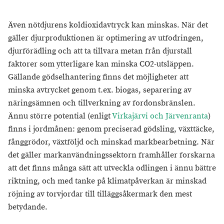
Även nötdjurens koldioxidavtryck kan minskas. När det
gäller djurproduktionen är optimering av utfodringen,
djurförädling och att ta tillvara metan från djurstall
faktorer som ytterligare kan minska CO2-utsläppen.
Gällande gödselhantering finns det möjligheter att
minska avtrycket genom t.ex. biogas, separering av
näringsämnen och tillverkning av fordonsbränslen.
Ännu större potential (enligt
Virkajärvi och Järvenranta
)
finns i jordmånen: genom preciserad gödsling, växttäcke,
fånggrödor, växtföljd och minskad markbearbetning. När
det gäller markanvändningssektorn framhåller forskarna
att det finns många sätt att utveckla odlingen i ännu bättre
riktning, och med tanke på klimatpåverkan är minskad
röjning av torvjordar till tilläggsåkermark den mest
betydande.