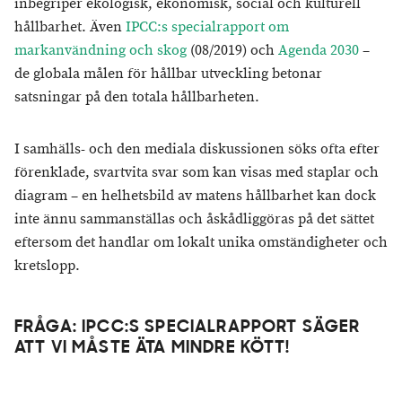
inbegriper ekologisk, ekonomisk, social och kulturell
hållbarhet. Även
IPCC:s specialrapport om
markanvändning och skog
(08/2019) och
Agenda 2030
–
de globala målen för hållbar utveckling betonar
satsningar på den totala hållbarheten.
I samhälls- och den mediala diskussionen söks ofta efter
förenklade, svartvita svar som kan visas med staplar och
diagram – en helhetsbild av matens hållbarhet kan dock
inte ännu sammanställas och åskådliggöras på det sättet
eftersom det handlar om lokalt unika omständigheter och
kretslopp.
FRÅGA: ​IPCC:S SPECIALRAPPORT SÄGER
ATT VI MÅSTE ÄTA MINDRE KÖTT!