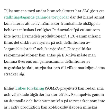
Tillsammans med andra branschaktörer har SLC gjort ett
ställningstagande gällande torvjordar
där det bland annat
konstateras att de av människor framkallade utsläppen
behöver minskas i enlighet Parisavtalet ”på ett sätt som
inte hotar livsmedelsproduktionen”. I EU-sammanhang
finns det olikheter i synen på och definitionen av
”organiska jordar” och ”torvjordar”. Före politiska
rekommendationer kan antas på EU-nivå måste man
komma överens om gemensamma definitioner av
organiska jordar, torvjordar och till vilket markdjup dessa
sträcker sig.
Enligt
Lukes forskning
(SOMPA-projektet) kan redan små
och välriktade åtgärder ha stor effekt. Exempelvis genom
att återställa och höja vattennivån på torvmarker som inte
är i aktiv produktion kan koldioxidutsläppen minskas