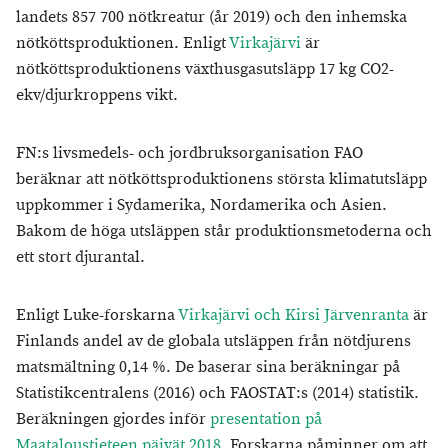
landets 857 700 nötkreatur (år 2019) och den inhemska
nötköttsproduktionen. Enligt
Virkajärvi
är
nötköttsproduktionens växthusgasutsläpp 17 kg CO2-
ekv/djurkroppens vikt.
FN:s livsmedels- och jordbruksorganisation FAO
beräknar att nötköttsproduktionens största klimatutsläpp
uppkommer i Sydamerika, Nordamerika och Asien.
Bakom de höga utsläppen står produktionsmetoderna och
ett stort djurantal.
Enligt Luke-forskarna
Virkajärvi och Kirsi Järvenranta
är
Finlands andel av de globala utsläppen från nötdjurens
matsmältning 0,14 %. De baserar sina beräkningar på
Statistikcentralens (2016) och FAOSTAT:s (2014) statistik.
Beräkningen gjordes inför
presentation på
Maataloustieteen päivät 2018
. Forskarna påminner om att