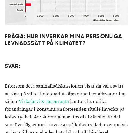
FRÅGA: HUR INVERKAR MINA PERSONLIGA
LEVNADSSÄTT PÅ KLIMATET?
SVAR:
Eftersom det i samhällsdiskussionen visat sig vara svårt
att visa på vilket koldioxidutsläpp olika levnadsvanor har
så har
Virkajärvi & Järenranta
jämfört hur olika
förändringar i konsumtionsbeteenden skulle inverka på
kolavtrycket. Användningen av fossila bränslen är det
som överlägset mest inverkar på kolavtrycket, exempelvis
att byta till grön el eller byta bil och till biodiesel