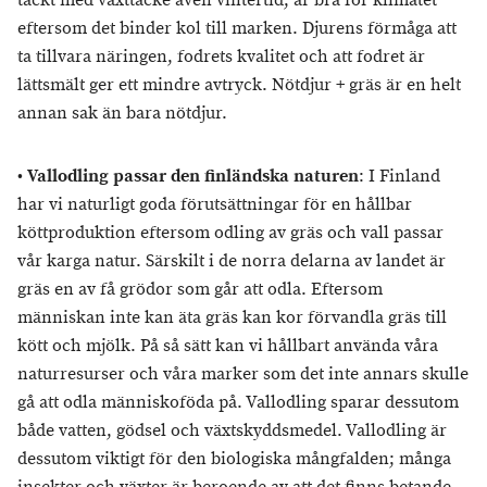
täckt med växttäcke även vintertid, är bra för klimatet
eftersom det binder kol till marken. Djurens förmåga att
ta tillvara näringen, fodrets kvalitet och att fodret är
lättsmält ger ett mindre avtryck. Nötdjur + gräs är en helt
annan sak än bara nötdjur.
•
Vallodling passar den finländska naturen
:
I Finland
har vi naturligt goda förutsättningar för en hållbar
köttproduktion eftersom odling av gräs och vall passar
vår karga natur. Särskilt i de norra delarna av landet är
gräs en av få grödor som går att odla. Eftersom
människan inte kan äta gräs kan kor förvandla gräs till
kött och mjölk. På så sätt kan vi hållbart använda våra
naturresurser och våra marker som det inte annars skulle
gå att odla människoföda på. Vallodling sparar dessutom
både vatten, gödsel och växtskyddsmedel. Vallodling är
dessutom viktigt för den biologiska mångfalden; många