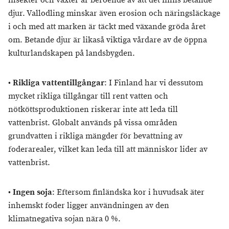
insekter och växter är beroende av att det finns betande
djur. Vallodling minskar även erosion och näringsläckage
i och med att marken är täckt med växande gröda året
om. Betande djur är likaså viktiga vårdare av de öppna
kulturlandskapen på landsbygden.
•
Rikliga vattentillgångar
: I Finland har vi dessutom
mycket rikliga tillgångar till rent vatten och
nötköttsproduktionen riskerar inte att leda till
vattenbrist. Globalt används på vissa områden
grundvatten i rikliga mängder för bevattning av
foderarealer, vilket kan leda till att människor lider av
vattenbrist.
•
Ingen soja
: Eftersom finländska kor i huvudsak äter
inhemskt foder ligger användningen av den
klimatnegativa sojan nära 0 %.