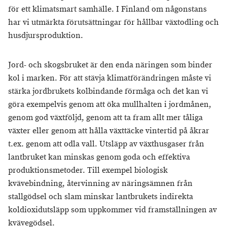
för ett klimatsmart samhälle. I Finland om någonstans
har vi utmärkta förutsättningar för hållbar växtodling och
husdjursproduktion.
Jord- och skogsbruket är den enda näringen som binder
kol i marken. För att stävja klimatförändringen måste vi
stärka jordbrukets kolbindande förmåga och det kan vi
göra exempelvis genom att öka mullhalten i jordmånen,
genom god växtföljd, genom att ta fram allt mer tåliga
växter eller genom att hålla växttäcke vintertid på åkrar
t.ex. genom att odla vall. Utsläpp av växthusgaser från
lantbruket kan minskas genom goda och effektiva
produktionsmetoder. Till exempel biologisk
kvävebindning, återvinning av näringsämnen från
stallgödsel och slam minskar lantbrukets indirekta
koldioxidutsläpp som uppkommer vid framställningen av
kvävegödsel.