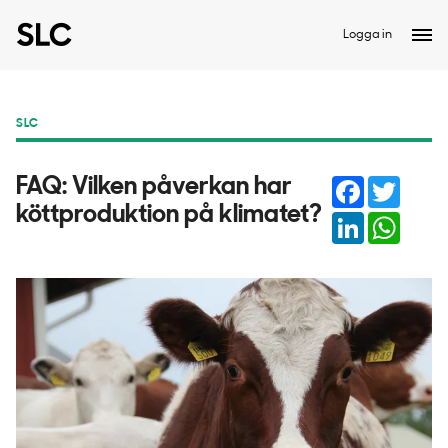
Logga in
SLC
Facebook
Twitter
FAQ: Vilken påverkan har
köttproduktion på klimatet?
LinkedIn
Whats