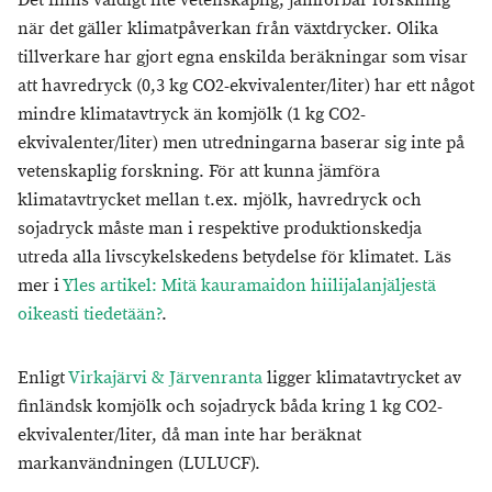
Det finns väldigt lite vetenskaplig, jämförbar forskning
när det gäller klimatpåverkan från växtdrycker. Olika
tillverkare har gjort egna enskilda beräkningar som visar
att havredryck (0,3 kg CO2-ekvivalenter/liter) har ett något
mindre klimatavtryck än komjölk (1 kg CO2-
ekvivalenter/liter) men utredningarna baserar sig inte på
vetenskaplig forskning. För att kunna jämföra
klimatavtrycket mellan t.ex. mjölk, havredryck och
sojadryck måste man i respektive produktionskedja
utreda alla livscykelskedens betydelse för klimatet. Läs
mer i
Yles artikel: Mitä kauramaidon hiilijalanjäljestä
oikeasti tiedetään?
.
Enligt
Virkajärvi & Järvenranta
ligger klimatavtrycket av
finländsk komjölk och sojadryck båda kring 1 kg CO2-
ekvivalenter/liter, då man inte har beräknat
markanvändningen (LULUCF).