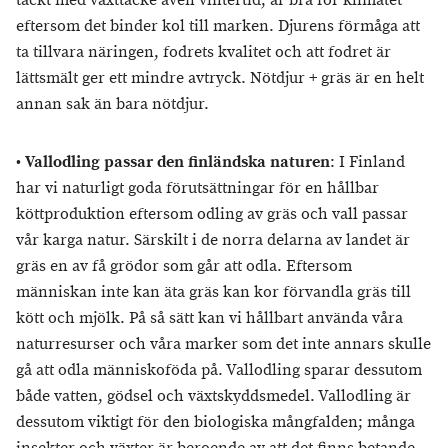
täckt med växttäcke även vintertid, är bra för klimatet
eftersom det binder kol till marken. Djurens förmåga att
ta tillvara näringen, fodrets kvalitet och att fodret är
lättsmält ger ett mindre avtryck. Nötdjur + gräs är en helt
annan sak än bara nötdjur.
•
Vallodling passar den finländska naturen
:
I Finland
har vi naturligt goda förutsättningar för en hållbar
köttproduktion eftersom odling av gräs och vall passar
vår karga natur. Särskilt i de norra delarna av landet är
gräs en av få grödor som går att odla. Eftersom
människan inte kan äta gräs kan kor förvandla gräs till
kött och mjölk. På så sätt kan vi hållbart använda våra
naturresurser och våra marker som det inte annars skulle
gå att odla människoföda på. Vallodling sparar dessutom
både vatten, gödsel och växtskyddsmedel. Vallodling är
dessutom viktigt för den biologiska mångfalden; många