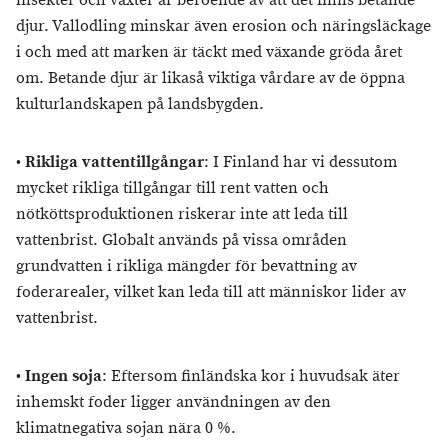
insekter och växter är beroende av att det finns betande
djur. Vallodling minskar även erosion och näringsläckage
i och med att marken är täckt med växande gröda året
om. Betande djur är likaså viktiga vårdare av de öppna
kulturlandskapen på landsbygden.
•
Rikliga vattentillgångar
: I Finland har vi dessutom
mycket rikliga tillgångar till rent vatten och
nötköttsproduktionen riskerar inte att leda till
vattenbrist. Globalt används på vissa områden
grundvatten i rikliga mängder för bevattning av
foderarealer, vilket kan leda till att människor lider av
vattenbrist.
•
Ingen soja
: Eftersom finländska kor i huvudsak äter
inhemskt foder ligger användningen av den
klimatnegativa sojan nära 0 %.