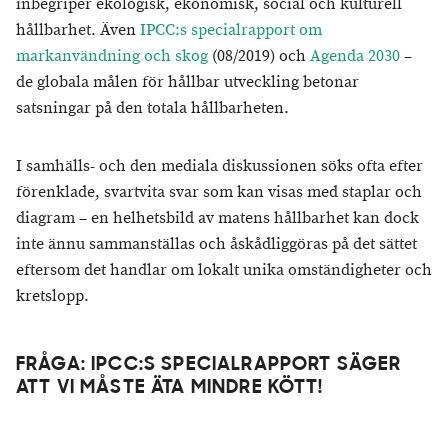
inbegriper ekologisk, ekonomisk, social och kulturell
hållbarhet. Även
IPCC:s specialrapport om
markanvändning och skog
(08/2019) och
Agenda 2030
–
de globala målen för hållbar utveckling betonar
satsningar på den totala hållbarheten.
I samhälls- och den mediala diskussionen söks ofta efter
förenklade, svartvita svar som kan visas med staplar och
diagram – en helhetsbild av matens hållbarhet kan dock
inte ännu sammanställas och åskådliggöras på det sättet
eftersom det handlar om lokalt unika omständigheter och
kretslopp.
FRÅGA: ​IPCC:S SPECIALRAPPORT SÄGER
ATT VI MÅSTE ÄTA MINDRE KÖTT!