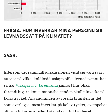
FRÅGA: HUR INVERKAR MINA PERSONLIGA
LEVNADSSÄTT PÅ KLIMATET?
SVAR:
Eftersom det i samhällsdiskussionen visat sig vara svårt
att visa på vilket koldioxidutsläpp olika levnadsvanor har
så har
Virkajärvi & Järenranta
jämfört hur olika
förändringar i konsumtionsbeteenden skulle inverka på
kolavtrycket. Användningen av fossila bränslen är det
som överlägset mest inverkar på kolavtrycket, exempelvis
att byta till grön el eller byta bil och till biodiesel