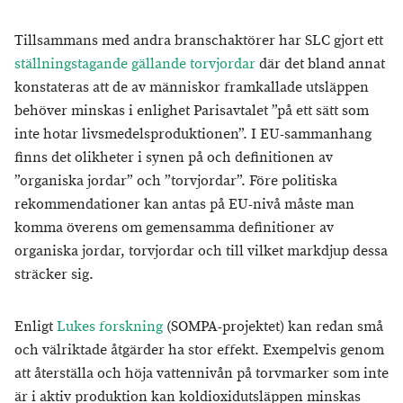
Tillsammans med andra branschaktörer har SLC gjort ett
ställningstagande gällande torvjordar
där det bland annat
konstateras att de av människor framkallade utsläppen
behöver minskas i enlighet Parisavtalet ”på ett sätt som
inte hotar livsmedelsproduktionen”. I EU-sammanhang
finns det olikheter i synen på och definitionen av
”organiska jordar” och ”torvjordar”. Före politiska
rekommendationer kan antas på EU-nivå måste man
komma överens om gemensamma definitioner av
organiska jordar, torvjordar och till vilket markdjup dessa
sträcker sig.
Enligt
Lukes forskning
(SOMPA-projektet) kan redan små
och välriktade åtgärder ha stor effekt. Exempelvis genom
att återställa och höja vattennivån på torvmarker som inte
är i aktiv produktion kan koldioxidutsläppen minskas