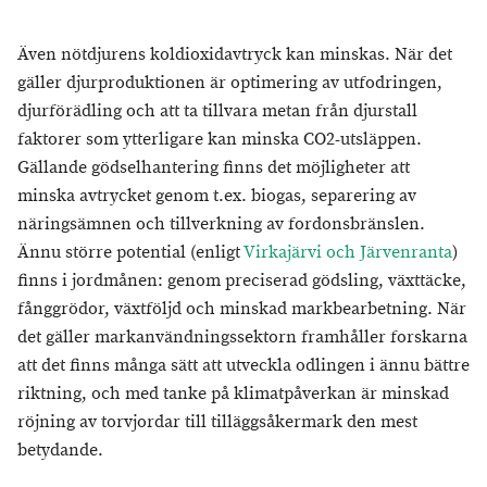
Även nötdjurens koldioxidavtryck kan minskas. När det
gäller djurproduktionen är optimering av utfodringen,
djurförädling och att ta tillvara metan från djurstall
faktorer som ytterligare kan minska CO2-utsläppen.
Gällande gödselhantering finns det möjligheter att
minska avtrycket genom t.ex. biogas, separering av
näringsämnen och tillverkning av fordonsbränslen.
Ännu större potential (enligt
Virkajärvi och Järvenranta
)
finns i jordmånen: genom preciserad gödsling, växttäcke,
fånggrödor, växtföljd och minskad markbearbetning. När
det gäller markanvändningssektorn framhåller forskarna
att det finns många sätt att utveckla odlingen i ännu bättre
riktning, och med tanke på klimatpåverkan är minskad
röjning av torvjordar till tilläggsåkermark den mest
betydande.