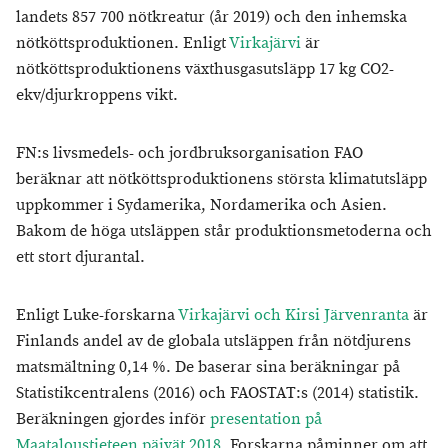
landets 857 700 nötkreatur (år 2019) och den inhemska
nötköttsproduktionen. Enligt
Virkajärvi
är
nötköttsproduktionens växthusgasutsläpp 17 kg CO2-
ekv/djurkroppens vikt.
FN:s livsmedels- och jordbruksorganisation FAO
beräknar att nötköttsproduktionens största klimatutsläpp
uppkommer i Sydamerika, Nordamerika och Asien.
Bakom de höga utsläppen står produktionsmetoderna och
ett stort djurantal.
Enligt Luke-forskarna
Virkajärvi och Kirsi Järvenranta
är
Finlands andel av de globala utsläppen från nötdjurens
matsmältning 0,14 %. De baserar sina beräkningar på
Statistikcentralens (2016) och FAOSTAT:s (2014) statistik.
Beräkningen gjordes inför
presentation på
Maataloustieteen päivät 2018
. Forskarna påminner om att