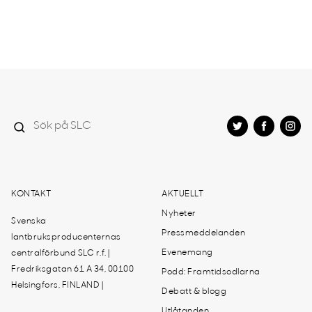
KONTAKT
AKTUELLT
Nyheter
Svenska
Pressmeddelanden
lantbruksproducenternas
Evenemang
centralförbund SLC r.f. |
Fredriksgatan 61 A 34, 00100
Podd: Framtidsodlarna
Helsingfors, FINLAND |
Debatt & blogg
Utlåtanden