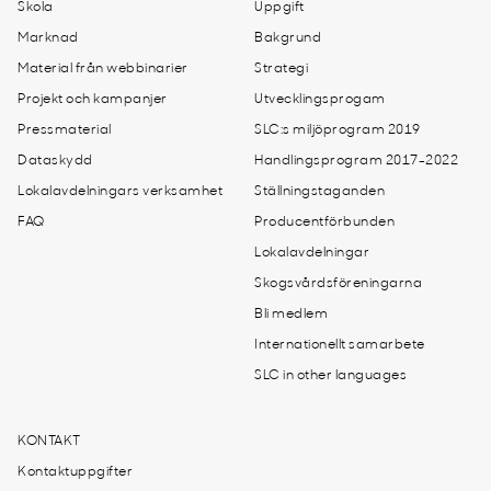
Skola
Uppgift
Marknad
Bakgrund
Material från webbinarier
Strategi
Projekt och kampanjer
Utvecklingsprogam
Pressmaterial
SLC:s miljöprogram 2019
Dataskydd
Handlingsprogram 2017-2022
Lokalavdelningars verksamhet
Ställningstaganden
FAQ
Producentförbunden
Lokalavdelningar
Skogsvårdsföreningarna
Bli medlem
Internationellt samarbete
SLC in other languages
KONTAKT
Kontaktuppgifter