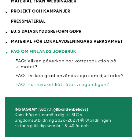
MATERIAL FRÅN WEBBINARIER
PROJEKT OCH KAMPANJER
PRESSMATERIAL
EU:S DATASKYDDSREFORM GDPR
MATERIAL FÖR LOKALAVDELNINGARS VERKSAMHET
FAQ OM FINLANDS JORDBRUK
FAQ: Vilken påverkan har köttproduktion på
klimatet?
FAQ: I vilken grad används soja som djurfoder?
FAQ: Hur mycket kött äter vi egentligen?
INSTAGRAM: SLC r.f. (@bondenbehovs)
Kom ihåg att anmäla dig till SLC:s
ungdomsutbildning 2026-2027! 🤩 Utbildningen
riktar sig till dig som är 18–40 år och ...