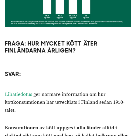
FRÅGA: HUR MYCKET KÖTT ÄTER
FINLÄNDARNA ÅRLIGEN?
SVAR:
Lihatiedotus
ger närmare information om hur
köttkonsumtionen har utvecklats i Finland sedan 1950-
talet.
Konsumtionen av kött uppges i alla länder
alltid i
slaktad vikt som kött med ben, så kallat helkropp eller