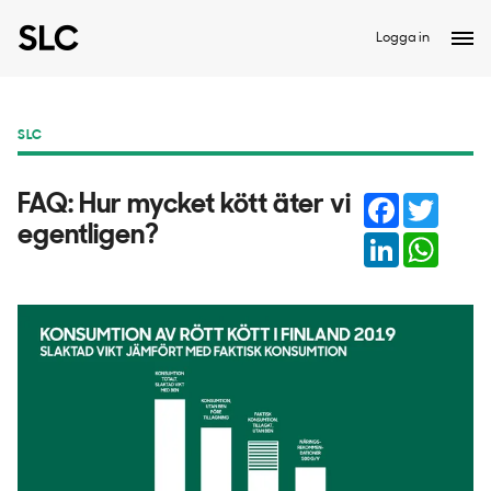
Logga in
SLC
Facebook
Twitter
FAQ: Hur mycket kött äter vi
egentligen?
LinkedIn
Whats