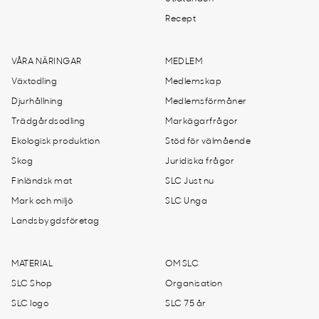
Recept
VÅRA NÄRINGAR
MEDLEM
Växtodling
Medlemskap
Djurhållning
Medlemsförmåner
Trädgårdsodling
Markägarfrågor
Ekologisk produktion
Stöd för välmående
Skog
Juridiska frågor
Finländsk mat
SLC Just nu
Mark och miljö
SLC Unga
Landsbygdsföretag
MATERIAL
OM SLC
SLC Shop
Organisation
SLC logo
SLC 75 år