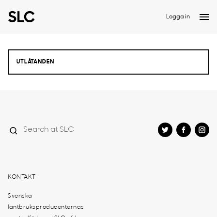
Logga in
KONTAKT
Svenska
lantbruksproducenternas