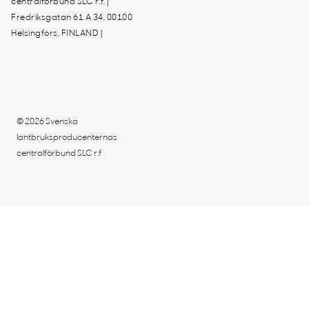
centralförbund SLC r.f. |
Fredriksgatan 61 A 34, 00100
Helsingfors, FINLAND |
© 2026 Svenska
lantbruksproducenternas
centralförbund SLC r.f