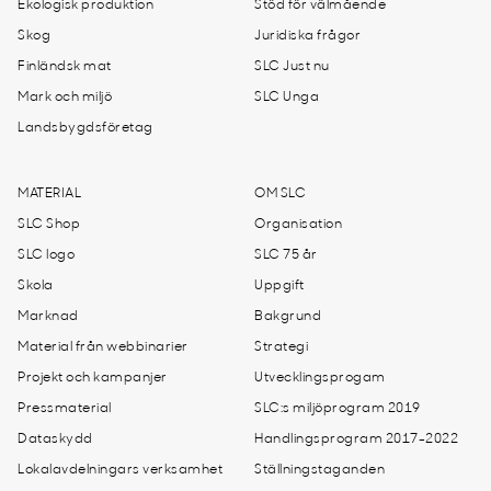
Ekologisk produktion
Stöd för välmående
Skog
Juridiska frågor
Finländsk mat
SLC Just nu
Mark och miljö
SLC Unga
Landsbygdsföretag
MATERIAL
OM SLC
SLC Shop
Organisation
SLC logo
SLC 75 år
Skola
Uppgift
Marknad
Bakgrund
Material från webbinarier
Strategi
Projekt och kampanjer
Utvecklingsprogam
Pressmaterial
SLC:s miljöprogram 2019
Dataskydd
Handlingsprogram 2017-2022
Lokalavdelningars verksamhet
Ställningstaganden