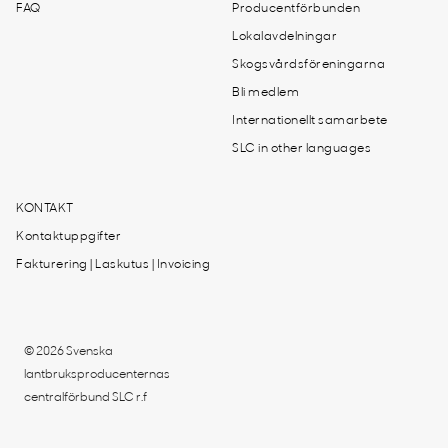
FAQ
Producentförbunden
Lokalavdelningar
Skogsvårdsföreningarna
Bli medlem
Internationellt samarbete
SLC in other languages
KONTAKT
Kontaktuppgifter
Fakturering | Laskutus | Invoicing
© 2026 Svenska
lantbruksproducenternas
centralförbund SLC r.f