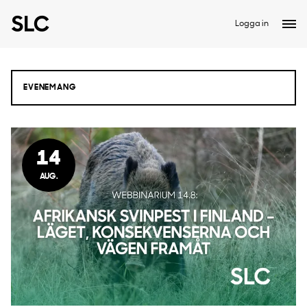
Logga in
14
AUG.