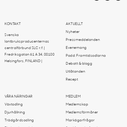
KONTAKT
AKTUELLT
Nyheter
Svenska
Pressmeddelanden
lantbruksproducenternas
Evenemang
centralförbund SLC r.f. |
Fredriksgatan 61 A 34, 00100
Podd: Framtidsodlarna
Helsingfors, FINLAND |
Debatt & blogg
Utlåtanden
Recept
VÅRA NÄRINGAR
MEDLEM
Växtodling
Medlemskap
Djurhållning
Medlemsförmåner
Trädgårdsodling
Markägarfrågor